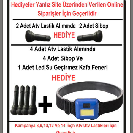
12
0,11 TL
1,36 TL
Taksit
Taksit Tutarı
Toplam Tutar
1
1,10 TL
1,10 TL
2
0,55 TL
1,10 TL
3
0,39 TL
1,18 TL
4
0,30 TL
1,20 TL
5
0,24 TL
1,22 TL
6
0,21 TL
1,24 TL
7
0,18 TL
1,27 TL
8
0,16 TL
1,29 TL
9
0,15 TL
1,31 TL