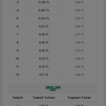
3
0,39 TL
1,18 TL
4
0,30 TL
1,20 TL
5
0,24 TL
1,22 TL
6
0,21 TL
1,24 TL
7
0,18 TL
1,27 TL
8
0,16 TL
1,29 TL
9
0,15 TL
1,31 TL
10
0,13 TL
1,33 TL
11
0,12 TL
1,34 TL
12
0,11 TL
1,36 TL
Taksit
Taksit Tutarı
Toplam Tutar
1
1,10 TL
1,10 TL