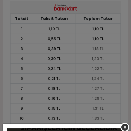
Taksit
Taksit Tutarı
Toplam Tutar
1
1,10 TL
1,10 TL
2
0,55 TL
1,10 TL
3
0,39 TL
1,18 TL
4
0,30 TL
1,20 TL
5
0,24 TL
1,22 TL
6
0,21 TL
1,24 TL
7
0,18 TL
1,27 TL
8
0,16 TL
1,29 TL
9
0,15 TL
1,31 TL
10
0,13 TL
1,33 TL
11
0,12 TL
1,34 TL