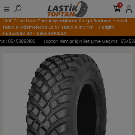
0
1500 TL ve Üzeri Tüm Alışverişlerde Kargo Bedava! - Nakit
Havale Ödemelerde Ek %4 Havale İndirimi - İletişim
05453883100 - 08504410804
z : 05453883100
Toptan Alımlar İçin İletişime Geçiniz : 0545388