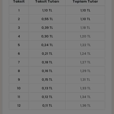
Taksit
Taksit Tutarı
Toplam Tutar
1
1,10 TL
1,10 TL
2
0,55 TL
1,10 TL
3
0,39 TL
1,18 TL
4
0,30 TL
1,20 TL
5
0,24 TL
1,22 TL
6
0,21 TL
1,24 TL
7
0,18 TL
1,27 TL
8
0,16 TL
1,29 TL
9
0,15 TL
1,31 TL
10
0,13 TL
1,33 TL
11
0,12 TL
1,34 TL
12
0,11 TL
1,36 TL