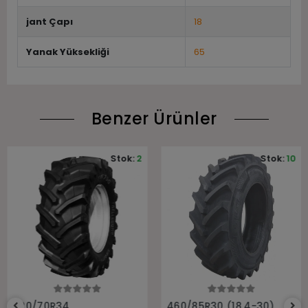
jant Çapı
18
Yanak Yüksekliği
65
Benzer Ürünler
Stok:
2
Stok:
10
Sepete Ekle
Sepete Ekle
520/70R34
460/85R30 (18.4-30)