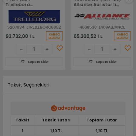
Trelleborg
Alliance Agrıstar Iı
148A8(148B) Tm700
485 145D Tl Radial
Tl Radyal Traktör
Traktör lastiği
Lastiği
5207034-LTRELLEBORG0052
4608530-L468ALLIANCE
KARGO
KARGO
93.732,00 TL
65.300,52 TL
BEDAVA
BEDAVA
Sepete Ekle
Sepete Ekle
Taksit Seçenekleri
Taksit
Taksit Tutarı
Toplam Tutar
1
1,10 TL
1,10 TL