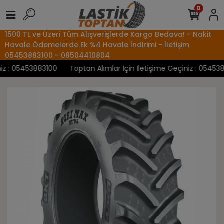
0
1500 TL ve Üzeri Tüm Alışverişlerde Kargo Bedava! - Nakit
Havale Ödemelerde Ek %4 Havale İndirimi - İletişim
05453883100 - 08504410804
 : 05453883100
Toptan Alımlar İçin İletişime Geçiniz : 05453883