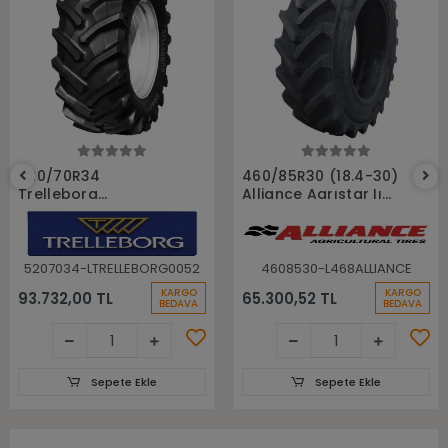
Sepete Ekle
Sepete Ekle
520/70R34
460/85R30 (18.4-30)
Trelleborg
Alliance Agrıstar Iı
148A8(148B) Tm700
485 145D Tl Radial
Tl Radyal Traktör
Traktör lastiği
Lastiği
5207034-LTRELLEBORG0052
4608530-L468ALLIANCE
KARGO
KARGO
93.732,00 TL
65.300,52 TL
BEDAVA
BEDAVA
Sepete Ekle
Sepete Ekle