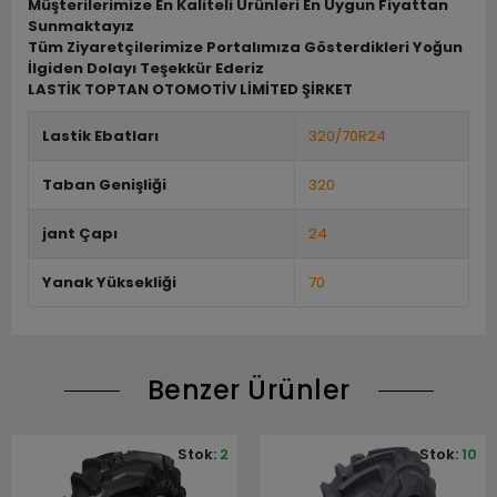
Müşterilerimize En Kaliteli Ürünleri En Uygun Fiyattan
Sunmaktayız
Tüm Ziyaretçilerimize Portalımıza Gösterdikleri Yoğun
İlgiden Dolayı Teşekkür Ederiz
LASTİK TOPTAN OTOMOTİV LİMİTED ŞİRKET
Lastik Ebatları
320/70R24
Taban Genişliği
320
jant Çapı
24
Yanak Yüksekliği
70
Benzer Ürünler
Stok:
2
Stok:
10