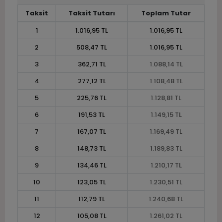
Taksit
Taksit Tutarı
Toplam Tutar
1
1.016,95 TL
1.016,95 TL
2
508,47 TL
1.016,95 TL
3
362,71 TL
1.088,14 TL
4
277,12 TL
1.108,48 TL
5
225,76 TL
1.128,81 TL
6
191,53 TL
1.149,15 TL
7
167,07 TL
1.169,49 TL
8
148,73 TL
1.189,83 TL
9
134,46 TL
1.210,17 TL
10
123,05 TL
1.230,51 TL
11
112,79 TL
1.240,68 TL
12
105,08 TL
1.261,02 TL