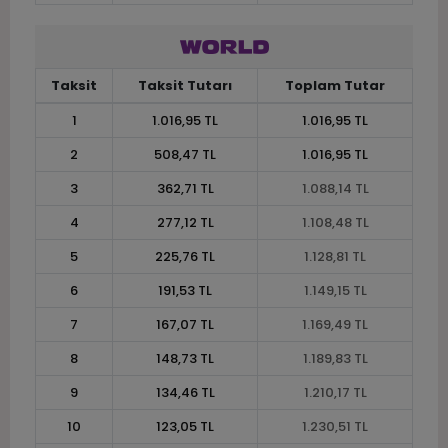
Taksit
Taksit Tutarı
Toplam Tutar
1
1.016,95 TL
1.016,95 TL
2
508,47 TL
1.016,95 TL
3
362,71 TL
1.088,14 TL
4
277,12 TL
1.108,48 TL
5
225,76 TL
1.128,81 TL
6
191,53 TL
1.149,15 TL
7
167,07 TL
1.169,49 TL
8
148,73 TL
1.189,83 TL
9
134,46 TL
1.210,17 TL
10
123,05 TL
1.230,51 TL