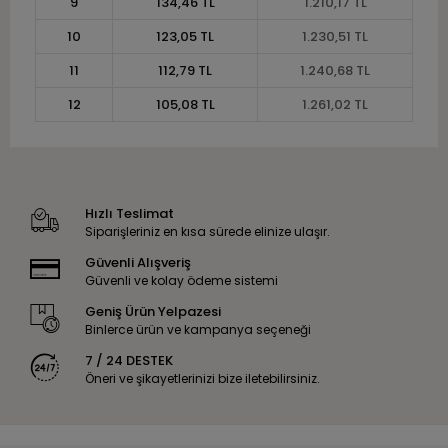
9
134,46 TL
1.210,17 TL
10
123,05 TL
1.230,51 TL
11
112,79 TL
1.240,68 TL
12
105,08 TL
1.261,02 TL
Hızlı Teslimat
Siparişleriniz en kısa sürede elinize ulaşır.
Güvenli Alışveriş
Güvenli ve kolay ödeme sistemi
Geniş Ürün Yelpazesi
Binlerce ürün ve kampanya seçeneği
7 / 24 DESTEK
Öneri ve şikayetlerinizi bize iletebilirsiniz.