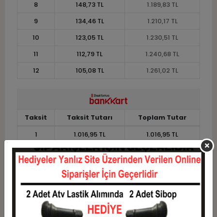
8
148,73 TL
1.189,83 TL
9
134,46 TL
1.210,17 TL
10
123,05 TL
1.230,51 TL
11
112,79 TL
1.240,68 TL
12
105,08 TL
1.261,02 TL
Taksit
Taksit Tutarı
Toplam Tutar
1
1.016,95 TL
1.016,95 TL
2
508,47 TL
1.016,95 TL
3
362,71 TL
1.088,14 TL
4
277,12 TL
1.108,48 TL
5
225,76 TL
1.128,81 TL
6
191,53 TL
1.149,15 TL