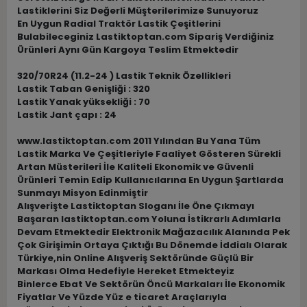
Lastiklerini Siz Değerli Müşterilerimize Sunuyoruz
En Uygun Radial Traktör Lastik Çeşitlerini
Bulabileceginiz Lastiktoptan.com Sipariş Verdiğiniz
Ürünleri Aynı Gün Kargoya Teslim Etmektedir
320/70R24 (11.2-24 ) Lastik Teknik Özellikleri
Lastik Taban Genişliği : 320
Lastik Yanak yüksekliği : 70
Lastik Jant çapı : 24
www.lastiktoptan.com 2011 Yılından Bu Yana Tüm
Lastik Marka Ve Çeşitleriyle Faaliyet Gösteren Sürekli
Artan Müsterileri İle Kaliteli Ekonomik ve Güvenli
Ürünleri Temin Edip Kullanıcılarına En Uygun Şartlarda
Sunmayı Misyon Edinmiştir
Alışverişte Lastiktoptan Sloganı İle Öne Çıkmayı
Başaran lastiktoptan.com Yoluna İstikrarlı Adımlarla
Devam Etmektedir Elektronik Mağazacılık Alanında Pek
Çok Girişimin Ortaya Çıktığı Bu Dönemde İddialı Olarak
Türkiye,nin Online Alışveriş Sektöründe Güçlü Bir
Markası Olma Hedefiyle Hereket Etmekteyiz
Binlerce Ebat Ve Sektörün Öncü Markaları İle Ekonomik
Fiyatlar Ve Yüzde Yüz e ticaret Araçlarıyla