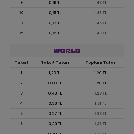
9
0,16 TL
1,43 TL
10
0,15 TL
1,45 TL
11
0,13 TL
1,46 TL
12
0,12 TL
1,49 TL
Taksit
Taksit Tutarı
Toplam Tutar
1
1,20 TL
1,20 TL
2
0,60 TL
1,20 TL
3
0,43 TL
1,28 TL
4
0,33 TL
1,31 TL
5
0,27 TL
1,33 TL
6
0,23 TL
1,36 TL
7
0,20 TL
1,38 TL