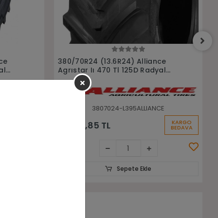
Sepete Ekle
nce
320/70R24 (11.2-24 ) Alliance
yal
Agrıstar Iı 470 Tl 116D Radyal
Traktör Lastiği
CE
3207024-L396ALLIANCE
KARGO
KARGO
25.945,51 TL
BEDAVA
BEDAVA
Sepete Ekle