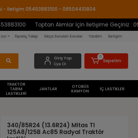
mi - İletişim 05453883100 - 08504410804
00
Toptan Alımlar İçin İletişime Geçiniz : 05453883
rası
Sipariş Takip
Sıkça Sorulan Sorular
Yardım
İletişim
0
Giriş Yap
Sepetim
Üye Ol
TRAKTÖR
OTOBÜS
TARIM
JANTLAR
İÇ LASTİKLER
KAMYON
LASTİKLERİ
340/85R24 (13.6R24) Mitas Tl
125A8/125B Ac85 Radyal Traktör