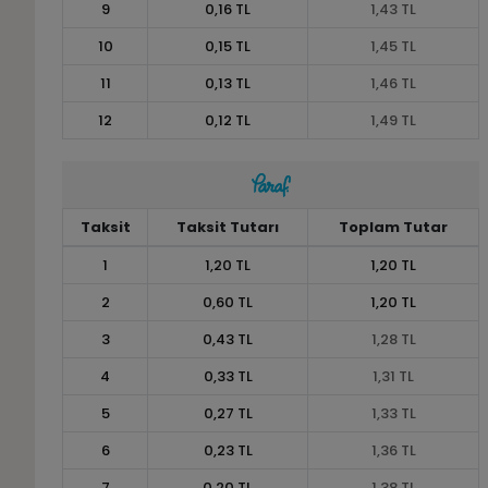
9
0,16 TL
1,43 TL
10
0,15 TL
1,45 TL
11
0,13 TL
1,46 TL
12
0,12 TL
1,49 TL
Taksit
Taksit Tutarı
Toplam Tutar
1
1,20 TL
1,20 TL
2
0,60 TL
1,20 TL
3
0,43 TL
1,28 TL
4
0,33 TL
1,31 TL
5
0,27 TL
1,33 TL
6
0,23 TL
1,36 TL
7
0,20 TL
1,38 TL