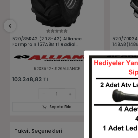
Sepete Ekle
520/70R34 Trelleborg
460/85R30 
148A8(148B) Tm700 Tl Radyal
Agrıstar Iı
Traktör Lastiği
Traktör las
5207034-LTRELLEBORG0052
4
KARGO
93.732,00 TL
65.300,5
BEDAVA
Sepete Ekle
Taksit Seçenekleri