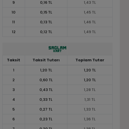
9
0,16 TL
1,43 TL
10
0,15 TL
1,45 TL
11
0,13 TL
1,46 TL
12
0,12 TL
1,49 TL
Taksit
Taksit Tutarı
Toplam Tutar
1
1,20 TL
1,20 TL
2
0,60 TL
1,20 TL
3
0,43 TL
1,28 TL
4
0,33 TL
1,31 TL
5
0,27 TL
1,33 TL
6
0,23 TL
1,36 TL
7
0,20 TL
1,38 TL