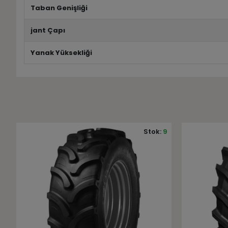
Taban Genişliği
jant Çapı
Yanak Yüksekliği
9
Stok:
2