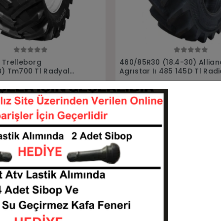
Sepete Ekle
Sepete Ekle
(18.4-30) Alliance
380/70R24 (13.6R24) Allia
 485 145D Tl Radial
Agrıstar Iı 470 Tl 125D Rad
tiği
Traktör lastiği
608530-L468ALLIANCE
3807024-L395ALLIAN
KARGO
2 TL
36.021,85 TL
BEDAVA
Sepete Ekle
Sepete Ekle