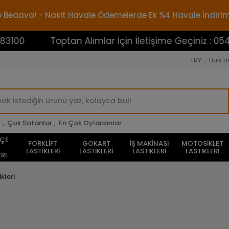
rgo Bedava! - Nakit Havale Ödemelerde Ek %4 Havale İndiri
Toptan Alımlar İçin İletişime Geçiniz : 054538831
TRY - Türk Li
r
,
Çok Satanlar
,
En Çok Oylananlar
HÇE
FORKLİFT
GOKART
İŞ MAKİNASI
MOTOSİKLET
LASTİKLERİ
LASTİKLERİ
LASTİKLERİ
LASTİKLERİ
Rİ
kleri