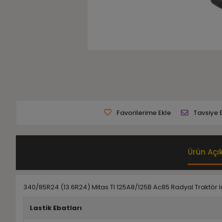
Favorilerime Ekle
Tavsiye 
Ürün Açı
340/85R24 (13.6R24) Mitas Tl 125A8/125B Ac85 Radyal Traktör la
Lastik Ebatları