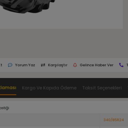
Et
Yorum Yaz
Karşılaştır
Gelince Haber Ver
klaması
Kargo Ve Kapıda Ödeme
Taksit Seçenekleri
stiği
340/85R24