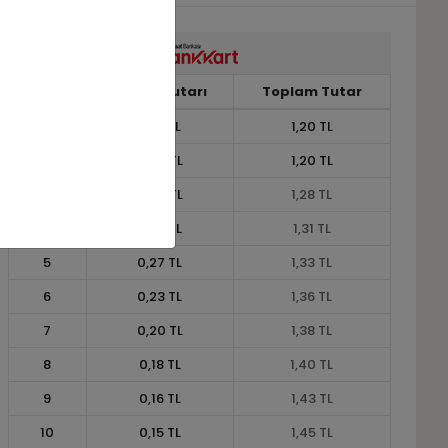
Taksit
Taksit Tutarı
Toplam Tutar
1
1,20 TL
1,20 TL
2
0,60 TL
1,20 TL
3
0,43 TL
1,28 TL
4
0,33 TL
1,31 TL
5
0,27 TL
1,33 TL
6
0,23 TL
1,36 TL
7
0,20 TL
1,38 TL
8
0,18 TL
1,40 TL
9
0,16 TL
1,43 TL
10
0,15 TL
1,45 TL