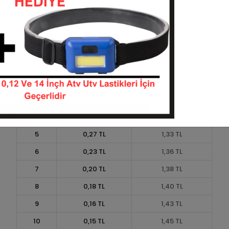
Taksit
Taksit Tutarı
Toplam Tutar
1
1,20 TL
1,20 TL
2
0,60 TL
1,20 TL
3
0,43 TL
1,28 TL
4
0,33 TL
1,31 TL
5
0,27 TL
1,33 TL
6
0,23 TL
1,36 TL
7
0,20 TL
1,38 TL
8
0,18 TL
1,40 TL
9
0,16 TL
1,43 TL
10
0,15 TL
1,45 TL