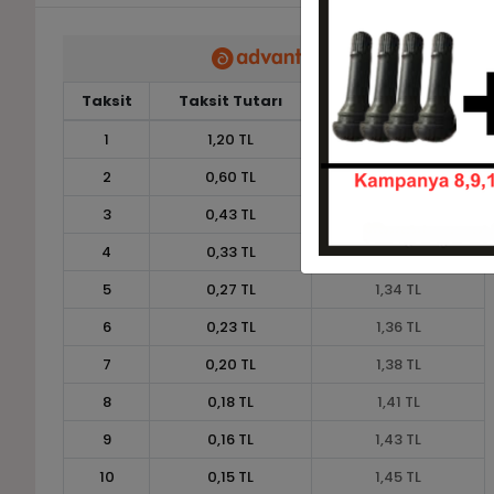
Taksit
Taksit Tutarı
Toplam Tutar
1
1,20 TL
1,20 TL
2
0,60 TL
1,20 TL
3
0,43 TL
1,30 TL
4
0,33 TL
1,32 TL
5
0,27 TL
1,34 TL
6
0,23 TL
1,36 TL
7
0,20 TL
1,38 TL
8
0,18 TL
1,41 TL
9
0,16 TL
1,43 TL
10
0,15 TL
1,45 TL