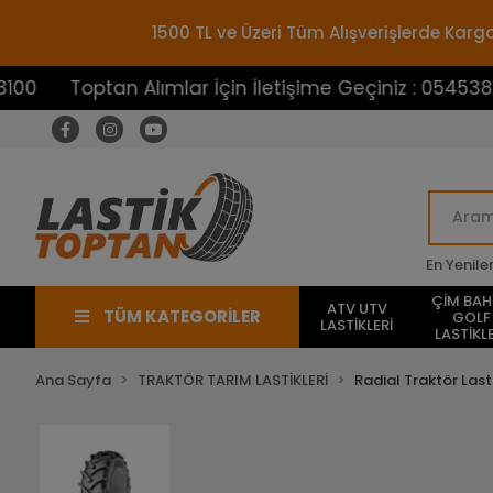
1500 TL ve Üzeri Tüm Alışverişlerde Ka
optan Alımlar İçin İletişime Geçiniz : 05453883100
En Yenile
ÇİM BA
ATV UTV
TÜM KATEGORİLER
GOLF
LASTİKLERİ
LASTİKLE
Ana Sayfa
TRAKTÖR TARIM LASTİKLERİ
Radial Traktör Lasti