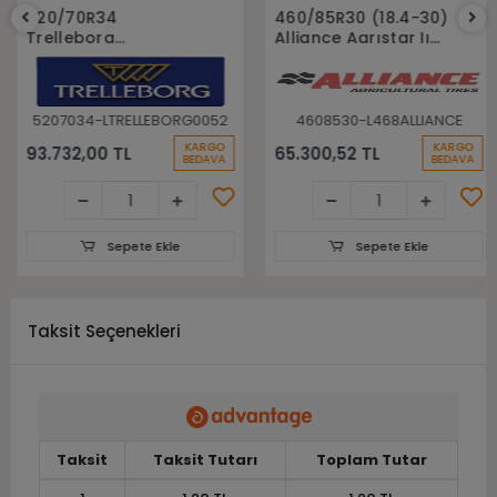
Sepete Ekle
Sepete Ekle
520/70R34
460/85R30 (18.4-30)
Trelleborg
Alliance Agrıstar Iı
148A8(148B) Tm700
485 145D Tl Radial
Tl Radyal Traktör
Traktör lastiği
Lastiği
5207034-LTRELLEBORG0052
4608530-L468ALLIANCE
KARGO
KARGO
93.732,00 TL
65.300,52 TL
BEDAVA
BEDAVA
Sepete Ekle
Sepete Ekle
Taksit Seçenekleri
Taksit
Taksit Tutarı
Toplam Tutar