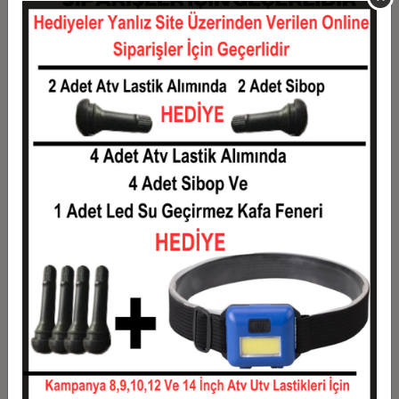
11
0,13 TL
1,46 TL
12
0,12 TL
1,49 TL
Taksit
Taksit Tutarı
Toplam Tutar
1
1,20 TL
1,20 TL
2
0,60 TL
1,20 TL
3
0,43 TL
1,28 TL
4
0,33 TL
1,31 TL
5
0,27 TL
1,33 TL
6
0,23 TL
1,36 TL
7
0,20 TL
1,38 TL
8
0,18 TL
1,40 TL
9
0,16 TL
1,43 TL