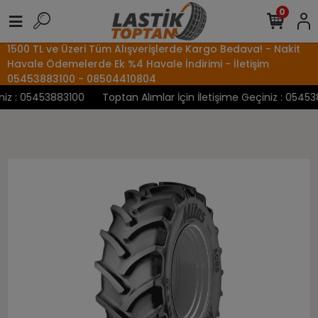
0
1500 TL ve Üzeri Tüm Alışverişlerde Kargo Bedava! - Nakit
Havale Ödemelerde Ek %4 Havale İndirimi - İletişim
05453883100 - 08504410804
z : 05453883100
Toptan Alımlar İçin İletişime Geçiniz : 054538