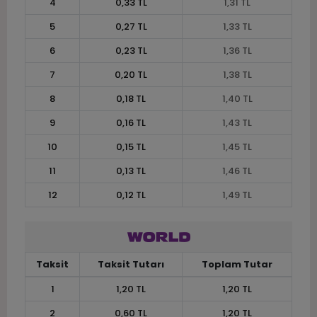
4
0,33 TL
1,31 TL
5
0,27 TL
1,33 TL
6
0,23 TL
1,36 TL
7
0,20 TL
1,38 TL
8
0,18 TL
1,40 TL
9
0,16 TL
1,43 TL
10
0,15 TL
1,45 TL
11
0,13 TL
1,46 TL
12
0,12 TL
1,49 TL
Taksit
Taksit Tutarı
Toplam Tutar
1
1,20 TL
1,20 TL
2
0,60 TL
1,20 TL