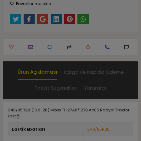
Favorilerime ekle
Ürün Açıklaması
Kargo Ve Kapıda Ödeme
Taksit Seçenekleri
Yorumlar
340/85R28 (13.6-28) Mitas Tl 127A8/127B Ac85 Radyal Traktör
Lastiği
Lastik Ebatları
340/85R28