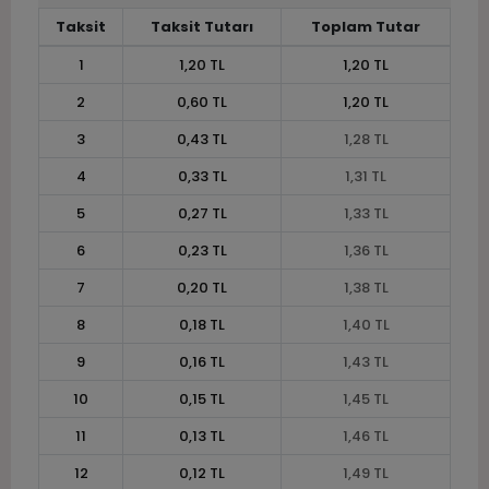
Taksit
Taksit Tutarı
Toplam Tutar
1
1,20 TL
1,20 TL
2
0,60 TL
1,20 TL
3
0,43 TL
1,28 TL
4
0,33 TL
1,31 TL
5
0,27 TL
1,33 TL
6
0,23 TL
1,36 TL
7
0,20 TL
1,38 TL
8
0,18 TL
1,40 TL
9
0,16 TL
1,43 TL
10
0,15 TL
1,45 TL
11
0,13 TL
1,46 TL
12
0,12 TL
1,49 TL