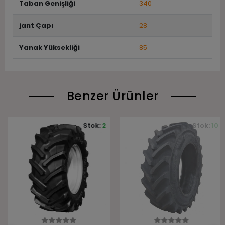
Taban Genişliği
340
jant Çapı
28
Yanak Yüksekliği
85
Benzer Ürünler
Stok:
2
Stok:
10