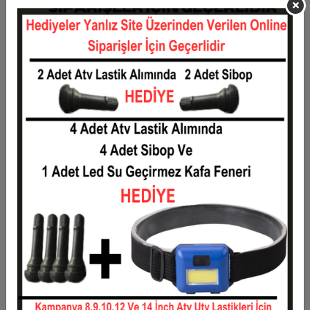
11
0,13 TL
1,46 TL
12
0,12 TL
1,49 TL
Taksit
Taksit Tutarı
Toplam Tutar
1
1,20 TL
1,20 TL
2
0,60 TL
1,20 TL
3
0,43 TL
1,28 TL
4
0,33 TL
1,31 TL
5
0,27 TL
1,33 TL
6
0,23 TL
1,36 TL
7
0,20 TL
1,38 TL
8
0,18 TL
1,40 TL