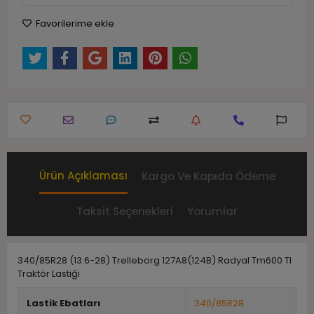
Favorilerime ekle
Ürün Açıklaması
Kargo Ve Kapıda Ödeme
Taksit Seçenekleri
Yorumlar
340/85R28 (13.6-28) Trelleborg 127A8(124B) Radyal Tm600 Tl
Traktör Lastiği
Lastik Ebatları
340/85R28