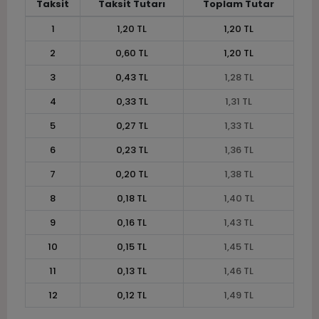
Taksit
Taksit Tutarı
Toplam Tutar
1
1,20 TL
1,20 TL
2
0,60 TL
1,20 TL
3
0,43 TL
1,28 TL
4
0,33 TL
1,31 TL
5
0,27 TL
1,33 TL
6
0,23 TL
1,36 TL
7
0,20 TL
1,38 TL
8
0,18 TL
1,40 TL
9
0,16 TL
1,43 TL
10
0,15 TL
1,45 TL
11
0,13 TL
1,46 TL
12
0,12 TL
1,49 TL