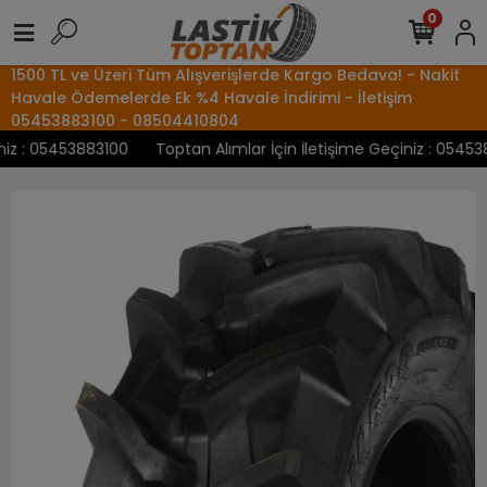
0
1500 TL ve Üzeri Tüm Alışverişlerde Kargo Bedava! - Nakit
Havale Ödemelerde Ek %4 Havale İndirimi - İletişim
05453883100 - 08504410804
z : 05453883100
Toptan Alımlar İçin İletişime Geçiniz : 0545388