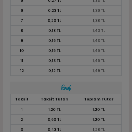
5
0,27 TL
1,33 TL
6
0,23 TL
1,36 TL
7
0,20 TL
1,38 TL
8
0,18 TL
1,40 TL
9
0,16 TL
1,43 TL
10
0,15 TL
1,45 TL
11
0,13 TL
1,46 TL
12
0,12 TL
1,49 TL
Taksit
Taksit Tutarı
Toplam Tutar
1
1,20 TL
1,20 TL
2
0,60 TL
1,20 TL
3
0,43 TL
1,28 TL