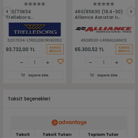
Sepete Ekle
Sepete Ekle
520/70R34
460/85R30 (18.4-30)
Trelleborg
Alliance Agrıstar Iı
148A8(148B) Tm700
485 145D Tl Radial
Tl Radyal Traktör
Traktör lastiği
Lastiği
5207034-LTRELLEBORG0052
4608530-L468ALLIANCE
KARGO
KARGO
93.732,00 TL
65.300,52 TL
BEDAVA
BEDAVA
Sepete Ekle
Sepete Ekle
Taksit Seçenekleri
Taksit
Taksit Tutarı
Toplam Tutar