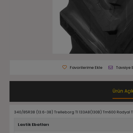
Favorilerime Ekle
Tavsiye 
Ürün Açı
340/85R38 (13.6-38) Trelleborg Tl 133A8(130B) Tm600 Radyal Tr
Lastik Ebatları