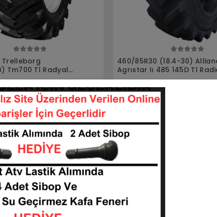
Sepete Ekle
Sepete Ekle
(18.4-30) Alliance
380/70R24 (13.6R24) Allia
 485 145D Tl Radial
Agrıstar Iı 470 Tl 125D Rad
tiği
Traktör lastiği
608530-L468ALLIANCE
3807024-L395ALLIAN
KARGO
2 TL
36.021,85 TL
BEDAVA
Sepete Ekle
Sepete Ekle