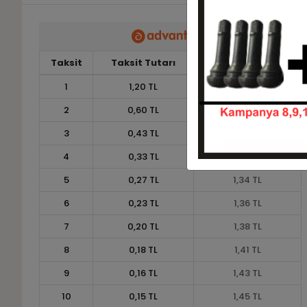
Taksit
Taksit Tutarı
Toplam Tutar
1
1,20 TL
1,20 TL
2
0,60 TL
1,20 TL
3
0,43 TL
1,30 TL
4
0,33 TL
1,32 TL
5
0,27 TL
1,34 TL
6
0,23 TL
1,36 TL
7
0,20 TL
1,38 TL
8
0,18 TL
1,41 TL
9
0,16 TL
1,43 TL
10
0,15 TL
1,45 TL