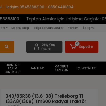
mi - İletişim 05453883100 - 08504410804
0
Toptan Alımlar İçin İletişime Geçiniz : 05453883
rası
Sipariş Takip
Sıkça Sorulan Sorular
Yardım
İletişim
0
Giriş Yap
Sepetim
Üye Ol
TRAKTÖR
OTOBÜS
TARIM
JANTLAR
İÇ LASTİKLER
KAMYON
LASTİKLERİ
340/85R38 (13.6-38) Trelleborg Tl
133A8(130B) Tm600 Radyal Traktör