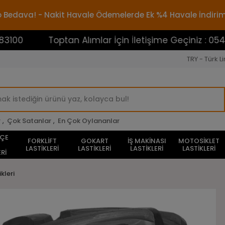
rgo Bedava! - Nakit Havale Ödemelerde Ek %4 Havale İndiri
Toptan Alımlar İçin İletişime Geçiniz : 0545388310
TRY - Türk Li
r
,
Çok Satanlar
,
En Çok Oylananlar
HÇE
FORKLİFT
GOKART
İŞ MAKİNASI
MOTOSİKLET
LASTİKLERİ
LASTİKLERİ
LASTİKLERİ
LASTİKLERİ
Rİ
kleri