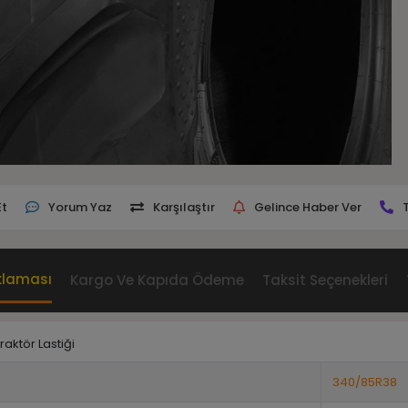
Et
Yorum Yaz
Karşılaştır
Gelince Haber Ver
klaması
Kargo Ve Kapıda Ödeme
Taksit Seçenekleri
aktör Lastiği
340/85R38