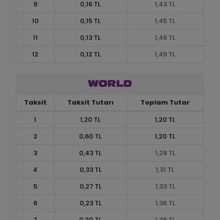
9
0,16 TL
1,43 TL
10
0,15 TL
1,45 TL
11
0,13 TL
1,46 TL
12
0,12 TL
1,49 TL
Taksit
Taksit Tutarı
Toplam Tutar
1
1,20 TL
1,20 TL
2
0,60 TL
1,20 TL
3
0,43 TL
1,28 TL
4
0,33 TL
1,31 TL
5
0,27 TL
1,33 TL
6
0,23 TL
1,36 TL
7
0,20 TL
1,38 TL