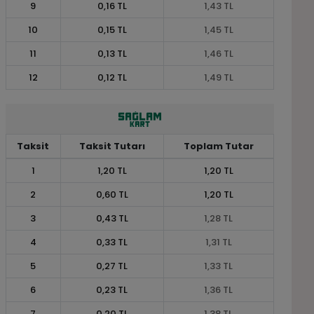
9
0,16 TL
1,43 TL
10
0,15 TL
1,45 TL
11
0,13 TL
1,46 TL
12
0,12 TL
1,49 TL
Taksit
Taksit Tutarı
Toplam Tutar
1
1,20 TL
1,20 TL
2
0,60 TL
1,20 TL
3
0,43 TL
1,28 TL
4
0,33 TL
1,31 TL
5
0,27 TL
1,33 TL
6
0,23 TL
1,36 TL
7
0,20 TL
1,38 TL