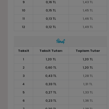
9
0,16 TL
1,43 TL
10
0,15 TL
1,45 TL
11
0,13 TL
1,46 TL
12
0,12 TL
1,49 TL
Taksit
Taksit Tutarı
Toplam Tutar
1
1,20 TL
1,20 TL
2
0,60 TL
1,20 TL
3
0,43 TL
1,28 TL
4
0,33 TL
1,31 TL
5
0,27 TL
1,33 TL
6
0,23 TL
1,36 TL
7
0,20 TL
1,38 TL