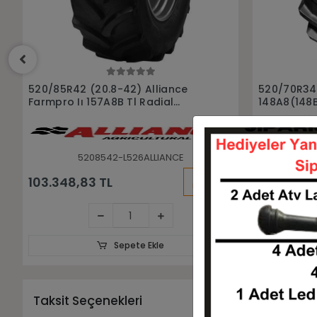
Sepete Ekle
520/70R34 Trelleborg
460/85R30 
148A8(148B) Tm700 Tl Radyal
Agrıstar Iı
Traktör Lastiği
Traktör las
5207034-LTRELLEBORG0052
4
KARGO
93.732,00 TL
65.300,5
BEDAVA
Sepete Ekle
Taksit Seçenekleri