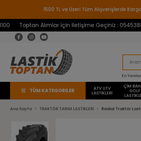
1500 TL ve Üzeri Tüm Alışverişlerde Ka
ptan Alımlar İçin İletişime Geçiniz : 05453883100
En Yenile
ÇİM BA
ATV UTV
TÜM KATEGORİLER
GOLF
LASTİKLERİ
LASTİKLE
Ana Sayfa
TRAKTÖR TARIM LASTİKLERİ
Radial Traktör Lasti