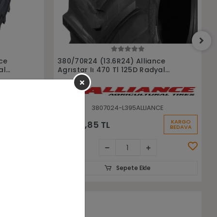
Sepete Ekle
nce
320/70R24 (11.2-24 ) Alliance
yal
Agrıstar Iı 470 Tl 116D Radyal
Traktör Lastiği
CE
3207024-L396ALLIANCE
KARGO
KARGO
25.945,51 TL
BEDAVA
BEDAVA
Sepete Ekle