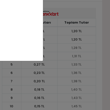
Taksit
Taksit Tutarı
Toplam Tutar
1
1,20 TL
1,20 TL
2
0,60 TL
1,20 TL
3
0,43 TL
1,28 TL
4
0,33 TL
1,31 TL
5
0,27 TL
1,33 TL
6
0,23 TL
1,36 TL
7
0,20 TL
1,38 TL
8
0,18 TL
1,40 TL
9
0,16 TL
1,43 TL
10
0,15 TL
1,45 TL