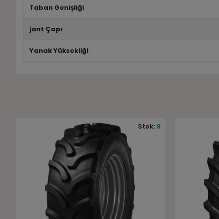
Taban Genişliği
jant Çapı
Yanak Yüksekliği
9
Stok:
2