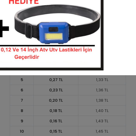
Taksit
Taksit Tutarı
Toplam Tutar
1
1,20 TL
1,20 TL
2
0,60 TL
1,20 TL
3
0,43 TL
1,28 TL
4
0,33 TL
1,31 TL
5
0,27 TL
1,33 TL
6
0,23 TL
1,36 TL
7
0,20 TL
1,38 TL
8
0,18 TL
1,40 TL
9
0,16 TL
1,43 TL
10
0,15 TL
1,45 TL