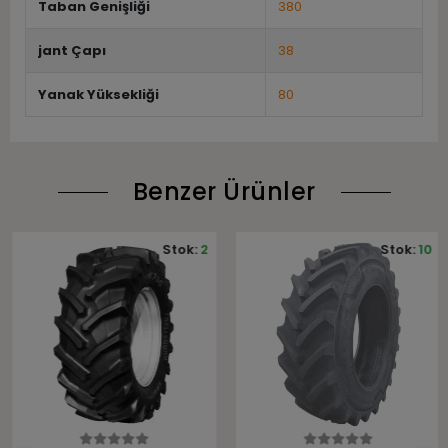
Taban Genişliği
380
jant Çapı
38
Yanak Yüksekliği
80
Benzer Ürünler
Stok:
2
Stok:
10