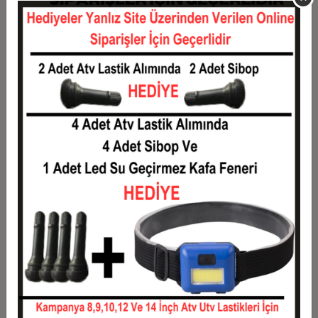
11
0,12 TL
1,34 TL
12
0,11 TL
1,36 TL
Taksit
Taksit Tutarı
Toplam Tutar
1
1,10 TL
1,10 TL
2
0,55 TL
1,10 TL
3
0,39 TL
1,18 TL
4
0,30 TL
1,20 TL
5
0,24 TL
1,22 TL
6
0,21 TL
1,24 TL
7
0,18 TL
1,27 TL
8
0,16 TL
1,29 TL
9
0,15 TL
1,31 TL