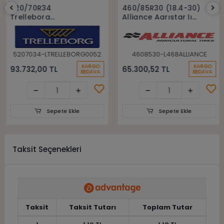
Sepete Ekle
Sepete Ekle
520/70R34
460/85R30 (18.4-30)
Trelleborg
Alliance Agrıstar Iı
148A8(148B) Tm700
485 145D Tl Radial
Tl Radyal Traktör
Traktör lastiği
Lastiği
5207034-LTRELLEBORG0052
4608530-L468ALLIANCE
KARGO
KARGO
93.732,00 TL
65.300,52 TL
BEDAVA
BEDAVA
Sepete Ekle
Sepete Ekle
Taksit Seçenekleri
Taksit
Taksit Tutarı
Toplam Tutar