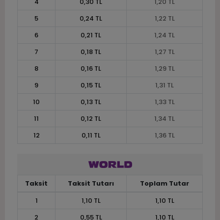
4
0,30 TL
1,20 TL
5
0,24 TL
1,22 TL
6
0,21 TL
1,24 TL
7
0,18 TL
1,27 TL
8
0,16 TL
1,29 TL
9
0,15 TL
1,31 TL
10
0,13 TL
1,33 TL
11
0,12 TL
1,34 TL
12
0,11 TL
1,36 TL
Taksit
Taksit Tutarı
Toplam Tutar
1
1,10 TL
1,10 TL
2
0,55 TL
1,10 TL