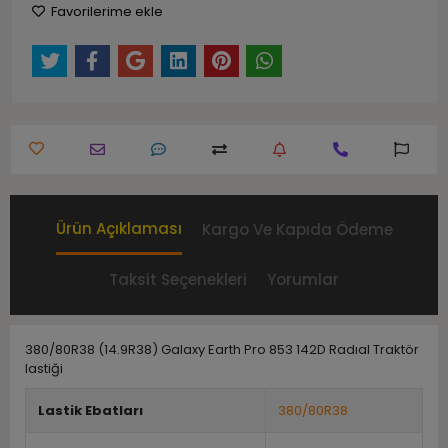
Favorilerime ekle
Ürün Açıklaması
Kargo Ve Kapıda Ödeme
Taksit Seçenekleri
Yorumlar
380/80R38 (14.9R38) Galaxy Earth Pro 853 142D Radıal Traktör
lastiği
Lastik Ebatları
380/80R38