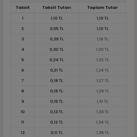
Taksit
Taksit Tutarı
Toplam Tutar
1
1,10 TL
1,10 TL
2
0,55 TL
1,10 TL
3
0,39 TL
1,18 TL
4
0,30 TL
1,20 TL
5
0,24 TL
1,22 TL
6
0,21 TL
1,24 TL
7
0,18 TL
1,27 TL
8
0,16 TL
1,29 TL
9
0,15 TL
1,31 TL
10
0,13 TL
1,33 TL
11
0,12 TL
1,34 TL
12
0,11 TL
1,36 TL