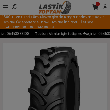
0
1500 TL ve Üzeri Tüm Alışverişlerde Kargo Bedava! - Nakit
Havale Ödemelerde Ek %4 Havale İndirimi - İletişim
05453883100 - 08504410804
z : 05453883100
Toptan Alımlar İçin İletişime Geçiniz : 0545388