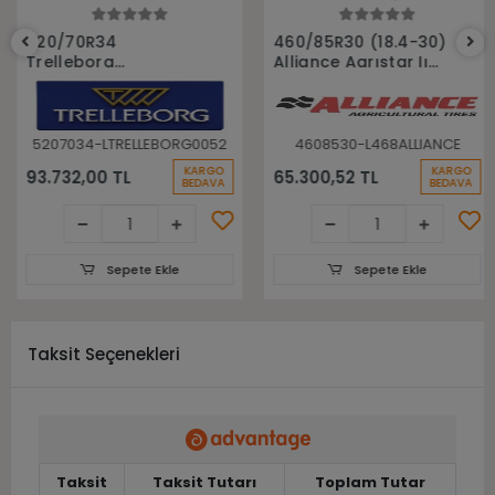
Sepete Ekle
Sepete Ekle
520/70R34
460/85R30 (18.4-30)
Trelleborg
Alliance Agrıstar Iı
148A8(148B) Tm700
485 145D Tl Radial
Tl Radyal Traktör
Traktör lastiği
Lastiği
5207034-LTRELLEBORG0052
4608530-L468ALLIANCE
KARGO
KARGO
93.732,00 TL
65.300,52 TL
BEDAVA
BEDAVA
Sepete Ekle
Sepete Ekle
Taksit Seçenekleri
Taksit
Taksit Tutarı
Toplam Tutar