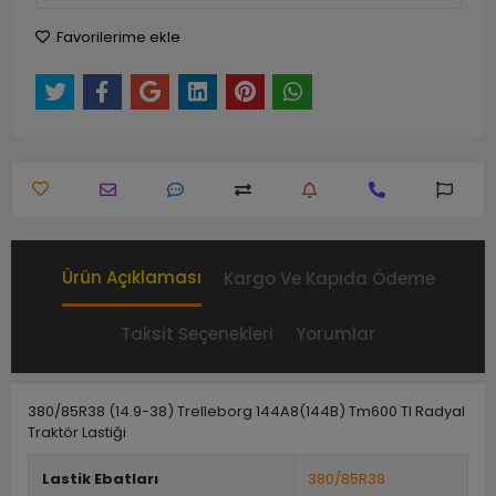
Favorilerime ekle
Ürün Açıklaması
Kargo Ve Kapıda Ödeme
Taksit Seçenekleri
Yorumlar
380/85R38 (14.9-38) Trelleborg 144A8(144B) Tm600 Tl Radyal
Traktör Lastiği
Lastik Ebatları
380/85R38