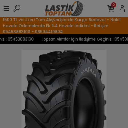
0
1500 TL ve Üzeri Tüm Alışverişlerde Kargo Bedava! - Nakit
Havale Ödemelerde Ek %4 Havale İndirimi - İletişim
05453883100 - 08504410804
z : 05453883100
Toptan Alımlar İçin İletişime Geçiniz : 0545388