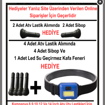
11
0,13 TL
1,46 TL
12
0,12 TL
1,49 TL
Taksit
Taksit Tutarı
Toplam Tutar
1
1,20 TL
1,20 TL
2
0,60 TL
1,20 TL
3
0,43 TL
1,28 TL
4
0,33 TL
1,31 TL
5
0,27 TL
1,33 TL
6
0,23 TL
1,36 TL
7
0,20 TL
1,38 TL
8
0,18 TL
1,40 TL