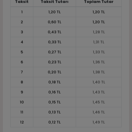
Taksit
Taksit Tutarı
Toplam Tutar
1
1,20 TL
1,20 TL
2
0,60 TL
1,20 TL
3
0,43 TL
1,28 TL
4
0,33 TL
1,31 TL
5
0,27 TL
1,33 TL
6
0,23 TL
1,36 TL
7
0,20 TL
1,38 TL
8
0,18 TL
1,40 TL
9
0,16 TL
1,43 TL
10
0,15 TL
1,45 TL
11
0,13 TL
1,46 TL
12
0,12 TL
1,49 TL