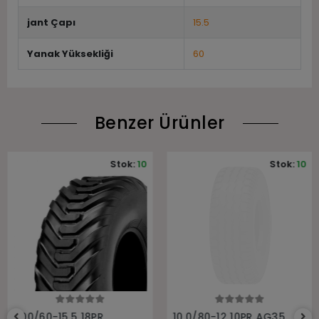
jant Çapı
15.5
Yanak Yüksekliği
60
Benzer Ürünler
Stok:
10
Stok:
10
Sepete Ekle
Sepete Ekle
400/60-15.5 18PR
10.0/80-12 10PR AG35