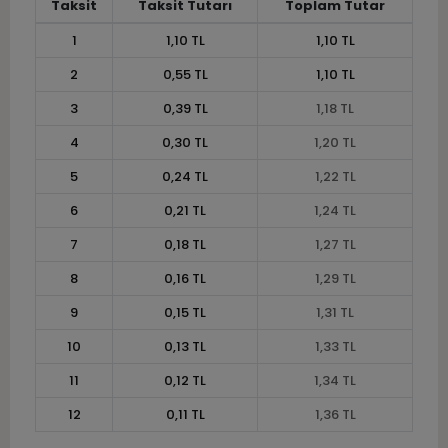
Taksit
Taksit Tutarı
Toplam Tutar
1
1,10 TL
1,10 TL
2
0,55 TL
1,10 TL
3
0,39 TL
1,18 TL
4
0,30 TL
1,20 TL
5
0,24 TL
1,22 TL
6
0,21 TL
1,24 TL
7
0,18 TL
1,27 TL
8
0,16 TL
1,29 TL
9
0,15 TL
1,31 TL
10
0,13 TL
1,33 TL
11
0,12 TL
1,34 TL
12
0,11 TL
1,36 TL