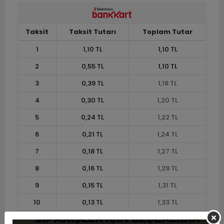
Taksit
Taksit Tutarı
Toplam Tutar
1
1,10 TL
1,10 TL
2
0,55 TL
1,10 TL
3
0,39 TL
1,18 TL
4
0,30 TL
1,20 TL
5
0,24 TL
1,22 TL
6
0,21 TL
1,24 TL
7
0,18 TL
1,27 TL
8
0,16 TL
1,29 TL
9
0,15 TL
1,31 TL
10
0,13 TL
1,33 TL
11
0,12 TL
1,34 TL