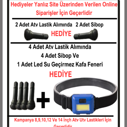
12
0,11 TL
1,36 TL
Taksit
Taksit Tutarı
Toplam Tutar
1
1,10 TL
1,10 TL
2
0,55 TL
1,10 TL
3
0,39 TL
1,18 TL
4
0,30 TL
1,20 TL
5
0,24 TL
1,22 TL
6
0,21 TL
1,24 TL
7
0,18 TL
1,27 TL
8
0,16 TL
1,29 TL
9
0,15 TL
1,31 TL