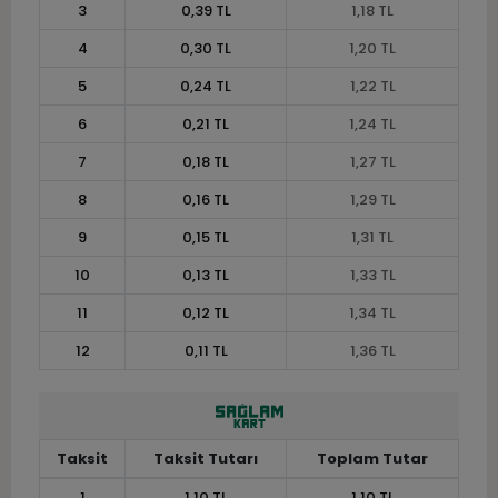
3
0,39 TL
1,18 TL
4
0,30 TL
1,20 TL
5
0,24 TL
1,22 TL
6
0,21 TL
1,24 TL
7
0,18 TL
1,27 TL
8
0,16 TL
1,29 TL
9
0,15 TL
1,31 TL
10
0,13 TL
1,33 TL
11
0,12 TL
1,34 TL
12
0,11 TL
1,36 TL
Taksit
Taksit Tutarı
Toplam Tutar
1
1,10 TL
1,10 TL