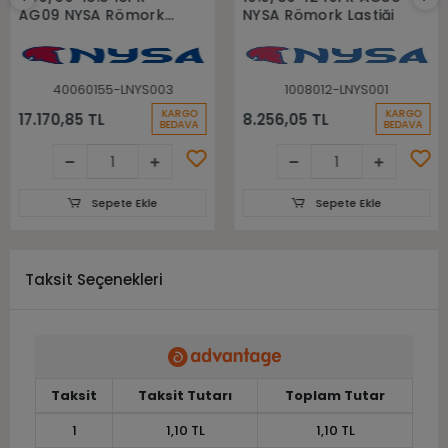
AG09 NYSA Römork
NYSA Römork Lastiği
Lastiği
40060155-LNYS003
1008012-LNYS001
KARGO
KARGO
17.170,85 TL
8.256,05 TL
BEDAVA
BEDAVA
Sepete Ekle
Sepete Ekle
Taksit Seçenekleri
Taksit
Taksit Tutarı
Toplam Tutar
1
1,10 TL
1,10 TL