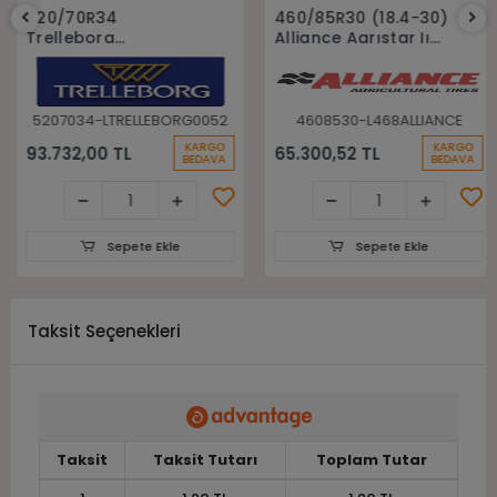
Sepete Ekle
Sepete Ekle
520/70R34
460/85R30 (18.4-30)
Trelleborg
Alliance Agrıstar Iı
148A8(148B) Tm700
485 145D Tl Radial
Tl Radyal Traktör
Traktör lastiği
Lastiği
5207034-LTRELLEBORG0052
4608530-L468ALLIANCE
KARGO
KARGO
93.732,00 TL
65.300,52 TL
BEDAVA
BEDAVA
Sepete Ekle
Sepete Ekle
Taksit Seçenekleri
Taksit
Taksit Tutarı
Toplam Tutar