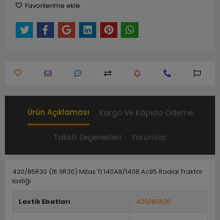
Favorilerime ekle
Ürün Açıklaması
Kargo Ve Kapıda Ödeme
Taksit Seçenekleri
Yorumlar
420/85R30 (16.9R30) Mitas Tl 140A8/140B Ac85 Radial Traktör
lastiği
Lastik Ebatları
420/85R30