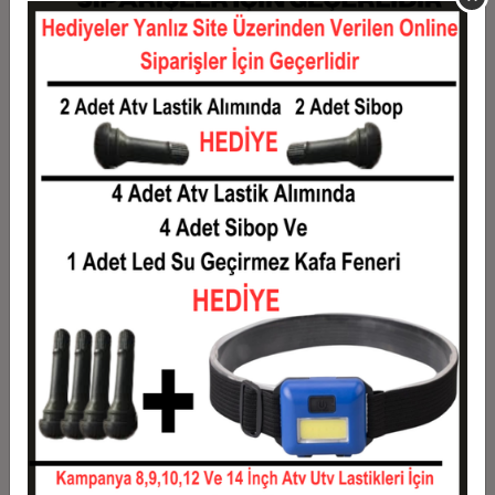
11
0,13 TL
1,46 TL
12
0,12 TL
1,49 TL
Taksit
Taksit Tutarı
Toplam Tutar
1
1,20 TL
1,20 TL
2
0,60 TL
1,20 TL
3
0,43 TL
1,28 TL
4
0,33 TL
1,31 TL
5
0,27 TL
1,33 TL
6
0,23 TL
1,36 TL
7
0,20 TL
1,38 TL
8
0,18 TL
1,40 TL
9
0,16 TL
1,43 TL