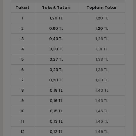
Taksit
Taksit Tutarı
Toplam Tutar
1
1,20 TL
1,20 TL
2
0,60 TL
1,20 TL
3
0,43 TL
1,28 TL
4
0,33 TL
1,31 TL
5
0,27 TL
1,33 TL
6
0,23 TL
1,36 TL
7
0,20 TL
1,38 TL
8
0,18 TL
1,40 TL
9
0,16 TL
1,43 TL
10
0,15 TL
1,45 TL
11
0,13 TL
1,46 TL
12
0,12 TL
1,49 TL