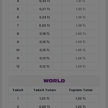
4
0,33 TL
1,31 TL
5
0,27 TL
1,33 TL
6
0,23 TL
1,36 TL
7
0,20 TL
1,38 TL
8
0,18 TL
1,40 TL
9
0,16 TL
1,43 TL
10
0,15 TL
1,45 TL
11
0,13 TL
1,46 TL
12
0,12 TL
1,49 TL
Taksit
Taksit Tutarı
Toplam Tutar
1
1,20 TL
1,20 TL
2
0,60 TL
1,20 TL