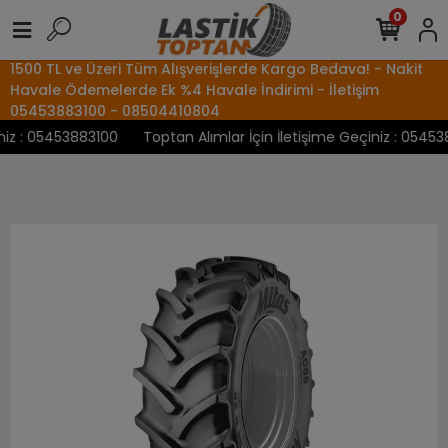
0
1500 TL ve Üzeri Tüm Alışverişlerde Kargo Bedava! - Nakit
Havale Ödemelerde Ek %4 Havale İndirimi - İletişim
05453883100 - 08504410804
z : 05453883100
Toptan Alımlar İçin İletişime Geçiniz : 0545388