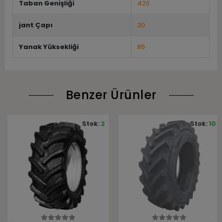
Taban Genişliği
420
jant Çapı
30
Yanak Yüksekliği
85
Benzer Ürünler
Stok:
2
Stok:
10