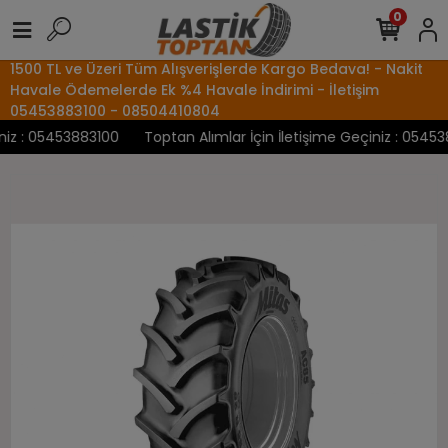
0
1500 TL ve Üzeri Tüm Alışverişlerde Kargo Bedava! - Nakit
Havale Ödemelerde Ek %4 Havale İndirimi - İletişim
05453883100 - 08504410804
z : 05453883100
Toptan Alımlar İçin İletişime Geçiniz : 054538