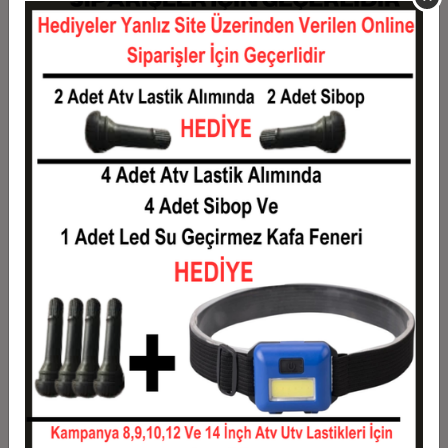
11
0,13 TL
1,46 TL
12
0,12 TL
1,49 TL
Taksit
Taksit Tutarı
Toplam Tutar
1
1,20 TL
1,20 TL
2
0,60 TL
1,20 TL
3
0,43 TL
1,28 TL
4
0,33 TL
1,31 TL
5
0,27 TL
1,33 TL
6
0,23 TL
1,36 TL
7
0,20 TL
1,38 TL
8
0,18 TL
1,40 TL
9
0,16 TL
1,43 TL