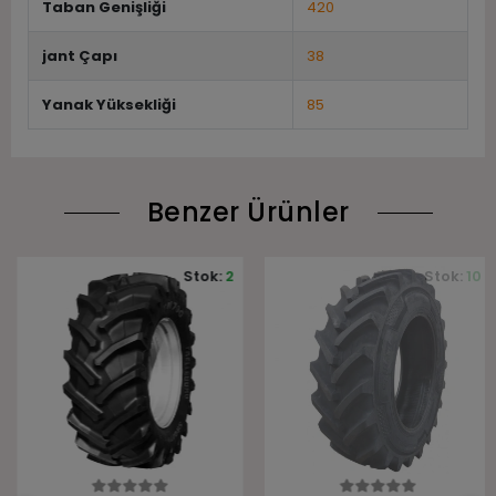
Taban Genişliği
420
jant Çapı
38
Yanak Yüksekliği
85
Benzer Ürünler
Stok:
2
Stok:
10