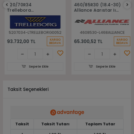
Sepete Ekle
Sepete Ekle
520/70R34
460/85R30 (18.4-30)
Trelleborg
Alliance Agrıstar Iı
148A8(148B) Tm700
485 145D Tl Radial
Tl Radyal Traktör
Traktör lastiği
Lastiği
5207034-LTRELLEBORG0052
4608530-L468ALLIANCE
KARGO
KARGO
93.732,00 TL
65.300,52 TL
BEDAVA
BEDAVA
Sepete Ekle
Sepete Ekle
Taksit Seçenekleri
Taksit
Taksit Tutarı
Toplam Tutar