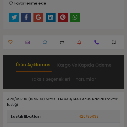
Favorilerime ekle
Ürün Açıklaması
Kargo Ve Kapıda Ödeme
Taksit Seçenekleri
Yorumlar
420/85R38 (16.9R38) Mitas Tl 144A8/144B Ac85 Radial Traktör
lastiği
Lastik Ebatları
420/85R38