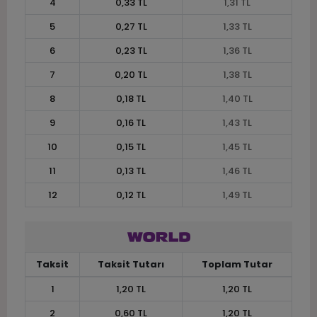
4
0,33 TL
1,31 TL
5
0,27 TL
1,33 TL
6
0,23 TL
1,36 TL
7
0,20 TL
1,38 TL
8
0,18 TL
1,40 TL
9
0,16 TL
1,43 TL
10
0,15 TL
1,45 TL
11
0,13 TL
1,46 TL
12
0,12 TL
1,49 TL
Taksit
Taksit Tutarı
Toplam Tutar
1
1,20 TL
1,20 TL
2
0,60 TL
1,20 TL