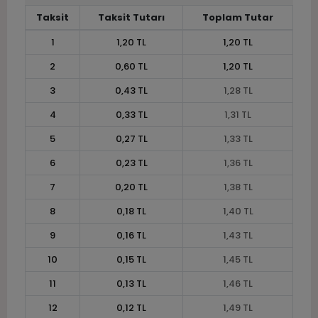
Taksit
Taksit Tutarı
Toplam Tutar
1
1,20 TL
1,20 TL
2
0,60 TL
1,20 TL
3
0,43 TL
1,28 TL
4
0,33 TL
1,31 TL
5
0,27 TL
1,33 TL
6
0,23 TL
1,36 TL
7
0,20 TL
1,38 TL
8
0,18 TL
1,40 TL
9
0,16 TL
1,43 TL
10
0,15 TL
1,45 TL
11
0,13 TL
1,46 TL
12
0,12 TL
1,49 TL