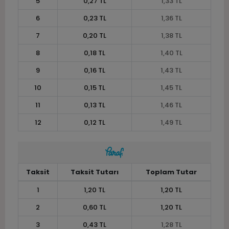
5
0,27 TL
1,33 TL
6
0,23 TL
1,36 TL
7
0,20 TL
1,38 TL
8
0,18 TL
1,40 TL
9
0,16 TL
1,43 TL
10
0,15 TL
1,45 TL
11
0,13 TL
1,46 TL
12
0,12 TL
1,49 TL
Taksit
Taksit Tutarı
Toplam Tutar
1
1,20 TL
1,20 TL
2
0,60 TL
1,20 TL
3
0,43 TL
1,28 TL