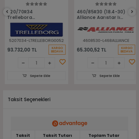
Sepete Ekle
Sepete Ekle
520/70R34
460/85R30 (18.4-30)
Trelleborg
Alliance Agrıstar Iı
148A8(148B) Tm700
485 145D Tl Radial
Tl Radyal Traktör
Traktör lastiği
Lastiği
5207034-LTRELLEBORG0052
4608530-L468ALLIANCE
KARGO
KARGO
93.732,00 TL
65.300,52 TL
BEDAVA
BEDAVA
Sepete Ekle
Sepete Ekle
Taksit Seçenekleri
Taksit
Taksit Tutarı
Toplam Tutar