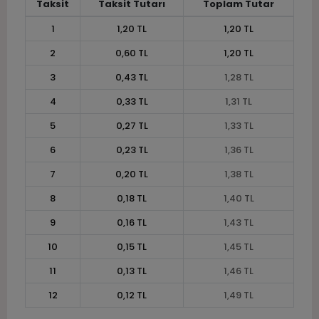
Taksit
Taksit Tutarı
Toplam Tutar
1
1,20 TL
1,20 TL
2
0,60 TL
1,20 TL
3
0,43 TL
1,28 TL
4
0,33 TL
1,31 TL
5
0,27 TL
1,33 TL
6
0,23 TL
1,36 TL
7
0,20 TL
1,38 TL
8
0,18 TL
1,40 TL
9
0,16 TL
1,43 TL
10
0,15 TL
1,45 TL
11
0,13 TL
1,46 TL
12
0,12 TL
1,49 TL