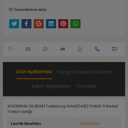
Favorilerime ekle
Ürün Açıklaması
Kargo Ve Kapıda Ödeme
Taksit Seçenekleri
Yorumlar
420/85R38 (16.9R38) Trelleborg 144A8(141B) Tm600 Tl Radial
Traktör lastiği
Lastik Ebatları
420/85R38