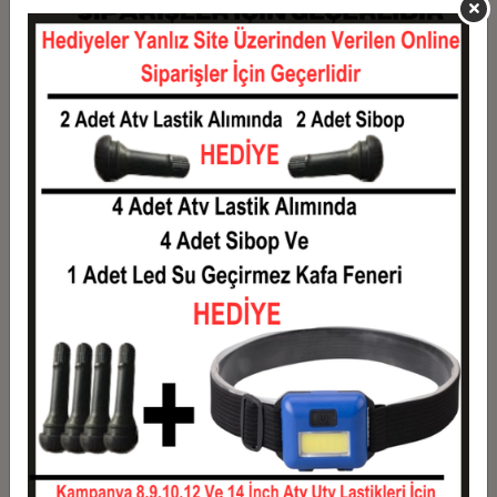
11
0,13 TL
1,46 TL
12
0,12 TL
1,49 TL
Taksit
Taksit Tutarı
Toplam Tutar
1
1,20 TL
1,20 TL
2
0,60 TL
1,20 TL
3
0,43 TL
1,28 TL
4
0,33 TL
1,31 TL
5
0,27 TL
1,33 TL
6
0,23 TL
1,36 TL
7
0,20 TL
1,38 TL
8
0,18 TL
1,40 TL