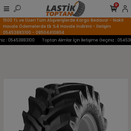
0
1500 TL ve Üzeri Tüm Alışverişlerde Kargo Bedava! - Nakit
Havale Ödemelerde Ek %4 Havale İndirimi - İletişim
05453883100 - 08504410804
z : 05453883100
Toptan Alımlar İçin İletişime Geçiniz : 0545388