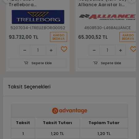
Trelleborg
Alliance Agrıstar Iı
148A8(148B) Tm700
485 145D Tl Radial
Tl Radyal Traktör
Traktör lastiği
Lastiği
5207034-LTRELLEBORG0052
4608530-L468ALLIANCE
KARGO
KARGO
93.732,00 TL
65.300,52 TL
BEDAVA
BEDAVA
Sepete Ekle
Sepete Ekle
Taksit Seçenekleri
Taksit
Taksit Tutarı
Toplam Tutar
1
1,20 TL
1,20 TL