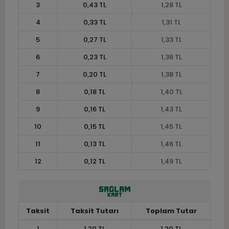
3
0,43 TL
1,28 TL
4
0,33 TL
1,31 TL
5
0,27 TL
1,33 TL
6
0,23 TL
1,36 TL
7
0,20 TL
1,38 TL
8
0,18 TL
1,40 TL
9
0,16 TL
1,43 TL
10
0,15 TL
1,45 TL
11
0,13 TL
1,46 TL
12
0,12 TL
1,49 TL
Taksit
Taksit Tutarı
Toplam Tutar
1
1,20 TL
1,20 TL