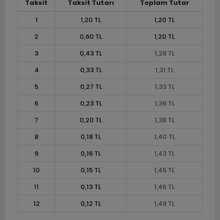
Taksit
Taksit Tutarı
Toplam Tutar
1
1,20 TL
1,20 TL
2
0,60 TL
1,20 TL
3
0,43 TL
1,28 TL
4
0,33 TL
1,31 TL
5
0,27 TL
1,33 TL
6
0,23 TL
1,36 TL
7
0,20 TL
1,38 TL
8
0,18 TL
1,40 TL
9
0,16 TL
1,43 TL
10
0,15 TL
1,45 TL
11
0,13 TL
1,46 TL
12
0,12 TL
1,49 TL