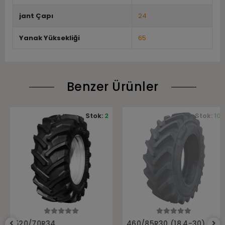
jant Çapı
24
Yanak Yüksekliği
65
Benzer Ürünler
Stok:
2
Stok:
10
Sepete Ekle
Sepete Ekle
520/70R34
460/85R30 (18.4-30)