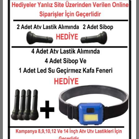
12
0,12 TL
1,49 TL
Taksit
Taksit Tutarı
Toplam Tutar
1
1,20 TL
1,20 TL
2
0,60 TL
1,20 TL
3
0,43 TL
1,28 TL
4
0,33 TL
1,31 TL
5
0,27 TL
1,33 TL
6
0,23 TL
1,36 TL
7
0,20 TL
1,38 TL
8
0,18 TL
1,40 TL
9
0,16 TL
1,43 TL