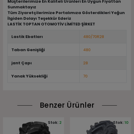
Müşterilerimize En Kaliteli Ürünleri En Uygun Fiyattan
Sunmaktayız
Tüm Ziyaretçilerimize Portalımıza Gösterdikleri Yoğun
İlgiden Dolayı Teşekkür Ederiz
LASTİK TOPTAN OTOMOTİV LİMİTED ŞİRKET
Lastik Ebatları
480/70R28
Taban Genişliği
480
jant Çapı
28
Yanak Yüksekliği
70
Benzer Ürünler
Stok:
2
Stok:
10