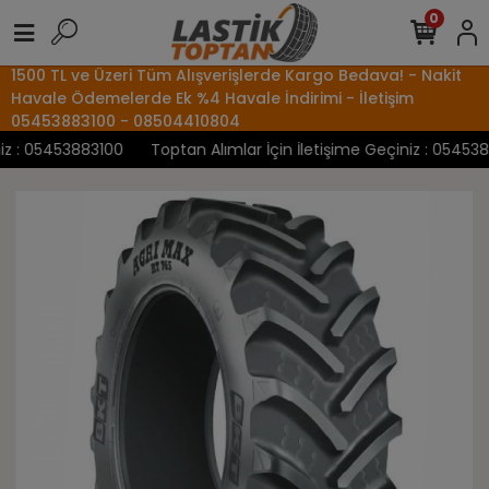
0
1500 TL ve Üzeri Tüm Alışverişlerde Kargo Bedava! - Nakit
Havale Ödemelerde Ek %4 Havale İndirimi - İletişim
05453883100 - 08504410804
 : 05453883100
Toptan Alımlar İçin İletişime Geçiniz : 05453883