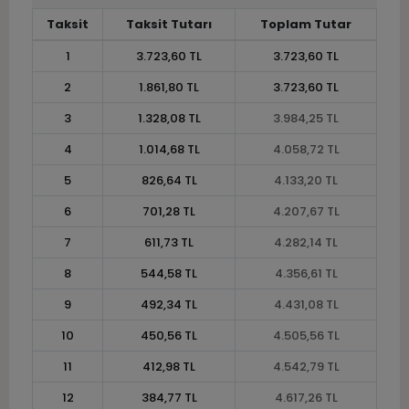
Taksit
Taksit Tutarı
Toplam Tutar
1
3.723,60 TL
3.723,60 TL
2
1.861,80 TL
3.723,60 TL
3
1.328,08 TL
3.984,25 TL
4
1.014,68 TL
4.058,72 TL
5
826,64 TL
4.133,20 TL
6
701,28 TL
4.207,67 TL
7
611,73 TL
4.282,14 TL
8
544,58 TL
4.356,61 TL
9
492,34 TL
4.431,08 TL
10
450,56 TL
4.505,56 TL
11
412,98 TL
4.542,79 TL
12
384,77 TL
4.617,26 TL