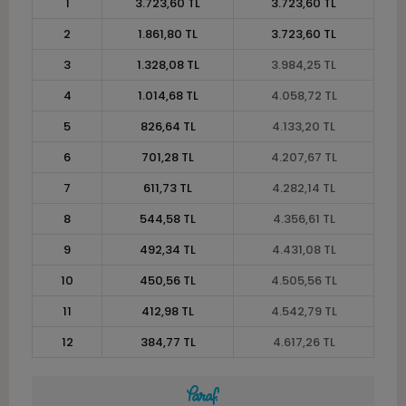
1
3.723,60 TL
3.723,60 TL
2
1.861,80 TL
3.723,60 TL
3
1.328,08 TL
3.984,25 TL
4
1.014,68 TL
4.058,72 TL
5
826,64 TL
4.133,20 TL
6
701,28 TL
4.207,67 TL
7
611,73 TL
4.282,14 TL
8
544,58 TL
4.356,61 TL
9
492,34 TL
4.431,08 TL
10
450,56 TL
4.505,56 TL
11
412,98 TL
4.542,79 TL
12
384,77 TL
4.617,26 TL