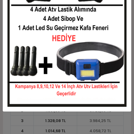
7
611,73 TL
4.282,14 TL
8
544,58 TL
4.356,61 TL
9
492,34 TL
4.431,08 TL
10
450,56 TL
4.505,56 TL
11
412,98 TL
4.542,79 TL
12
384,77 TL
4.617,26 TL
Taksit
Taksit Tutarı
Toplam Tutar
1
3.723,60 TL
3.723,60 TL
2
1.861,80 TL
3.723,60 TL
3
1.328,08 TL
3.984,25 TL
4
1.014,68 TL
4.058,72 TL