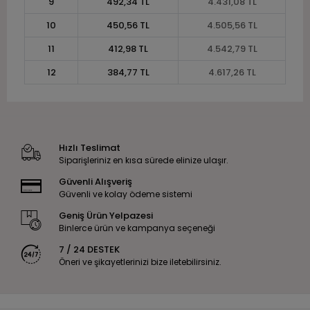
9
492,34 TL
4.431,08 TL
10
450,56 TL
4.505,56 TL
11
412,98 TL
4.542,79 TL
12
384,77 TL
4.617,26 TL
Hızlı Teslimat
Siparişleriniz en kısa sürede elinize ulaşır.
Güvenli Alışveriş
Güvenli ve kolay ödeme sistemi
Geniş Ürün Yelpazesi
Binlerce ürün ve kampanya seçeneği
7 / 24 DESTEK
Öneri ve şikayetlerinizi bize iletebilirsiniz.