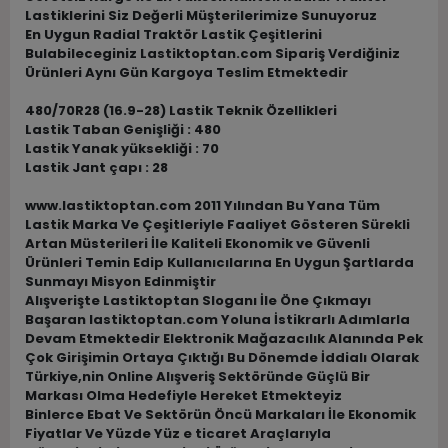
Lastiklerini Siz Değerli Müşterilerimize Sunuyoruz
En Uygun Radial Traktör Lastik Çeşitlerini
Bulabileceginiz Lastiktoptan.com Sipariş Verdiğiniz
Ürünleri Aynı Gün Kargoya Teslim Etmektedir
480/70R28 (16.9-28) Lastik Teknik Özellikleri
Lastik Taban Genişliği : 480
Lastik Yanak yüksekliği : 70
Lastik Jant çapı : 28
www.lastiktoptan.com 2011 Yılından Bu Yana Tüm
Lastik Marka Ve Çeşitleriyle Faaliyet Gösteren Sürekli
Artan Müsterileri İle Kaliteli Ekonomik ve Güvenli
Ürünleri Temin Edip Kullanıcılarına En Uygun Şartlarda
Sunmayı Misyon Edinmiştir
Alışverişte Lastiktoptan Sloganı İle Öne Çıkmayı
Başaran lastiktoptan.com Yoluna İstikrarlı Adımlarla
Devam Etmektedir Elektronik Mağazacılık Alanında Pek
Çok Girişimin Ortaya Çıktığı Bu Dönemde İddialı Olarak
Türkiye,nin Online Alışveriş Sektöründe Güçlü Bir
Markası Olma Hedefiyle Hereket Etmekteyiz
Binlerce Ebat Ve Sektörün Öncü Markaları İle Ekonomik
Fiyatlar Ve Yüzde Yüz e ticaret Araçlarıyla