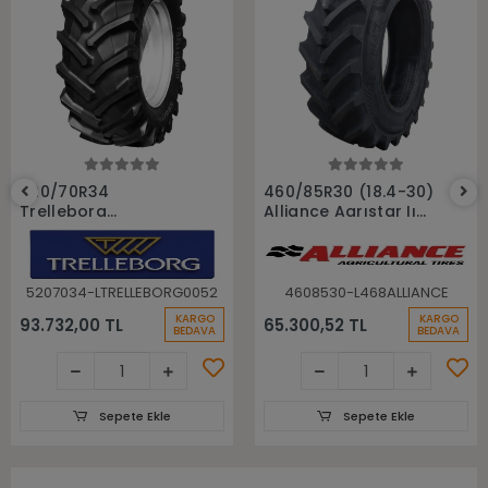
Sepete Ekle
Sepete Ekle
520/70R34
460/85R30 (18.4-30)
Trelleborg
Alliance Agrıstar Iı
148A8(148B) Tm700
485 145D Tl Radial
Tl Radyal Traktör
Traktör lastiği
Lastiği
5207034-LTRELLEBORG0052
4608530-L468ALLIANCE
KARGO
KARGO
93.732,00 TL
65.300,52 TL
BEDAVA
BEDAVA
Sepete Ekle
Sepete Ekle