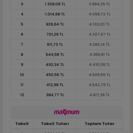
3
1.328,08 TL
3.984,25 TL
4
1.014,68 TL
4.058,72 TL
5
826,64 TL
4.133,20 TL
6
701,28 TL
4.207,67 TL
7
611,73 TL
4.282,14 TL
8
544,58 TL
4.356,61 TL
9
492,34 TL
4.431,08 TL
10
450,56 TL
4.505,56 TL
11
412,98 TL
4.542,79 TL
12
384,77 TL
4.617,26 TL
Taksit
Taksit Tutarı
Toplam Tutar