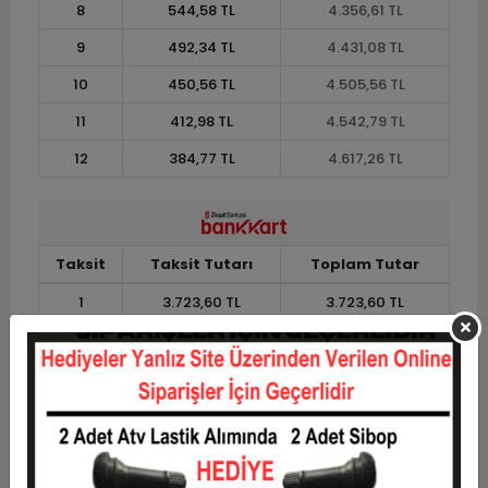
8
544,58 TL
4.356,61 TL
9
492,34 TL
4.431,08 TL
10
450,56 TL
4.505,56 TL
11
412,98 TL
4.542,79 TL
12
384,77 TL
4.617,26 TL
Taksit
Taksit Tutarı
Toplam Tutar
1
3.723,60 TL
3.723,60 TL
2
1.861,80 TL
3.723,60 TL
3
1.328,08 TL
3.984,25 TL
4
1.014,68 TL
4.058,72 TL
5
826,64 TL
4.133,20 TL
6
701,28 TL
4.207,67 TL