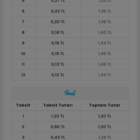
5
0,27 TL
1,33 TL
6
0,23 TL
1,36 TL
7
0,20 TL
1,38 TL
8
0,18 TL
1,40 TL
9
0,16 TL
1,43 TL
10
0,15 TL
1,45 TL
11
0,13 TL
1,46 TL
12
0,12 TL
1,49 TL
Taksit
Taksit Tutarı
Toplam Tutar
1
1,20 TL
1,20 TL
2
0,60 TL
1,20 TL
3
0,43 TL
1,28 TL