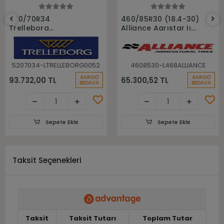
Sepete Ekle
Sepete Ekle
520/70R34
460/85R30 (18.4-30)
Trelleborg
Alliance Agrıstar Iı
148A8(148B) Tm700
485 145D Tl Radial
Tl Radyal Traktör
Traktör lastiği
Lastiği
5207034-LTRELLEBORG0052
4608530-L468ALLIANCE
KARGO
KARGO
93.732,00 TL
65.300,52 TL
BEDAVA
BEDAVA
Sepete Ekle
Sepete Ekle
Taksit Seçenekleri
Taksit
Taksit Tutarı
Toplam Tutar