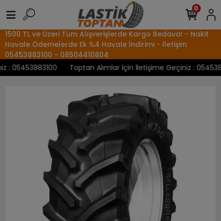
0
1500 TL ve Üzeri Tüm Alışverişlerde Kargo Bedava! - Nakit
Havale Ödemelerde Ek %4 Havale İndirimi - İletişim
05453883100 - 08504410804
z : 05453883100
Toptan Alımlar İçin İletişime Geçiniz : 0545388