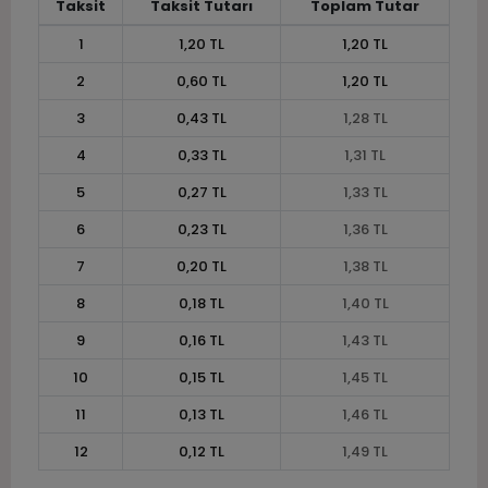
Taksit
Taksit Tutarı
Toplam Tutar
1
1,20 TL
1,20 TL
2
0,60 TL
1,20 TL
3
0,43 TL
1,28 TL
4
0,33 TL
1,31 TL
5
0,27 TL
1,33 TL
6
0,23 TL
1,36 TL
7
0,20 TL
1,38 TL
8
0,18 TL
1,40 TL
9
0,16 TL
1,43 TL
10
0,15 TL
1,45 TL
11
0,13 TL
1,46 TL
12
0,12 TL
1,49 TL