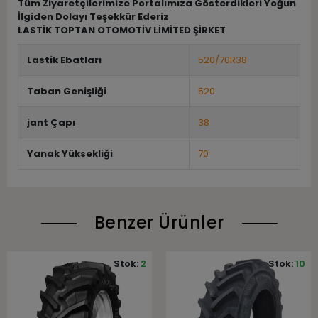
Tüm Ziyaretçilerimize Portalımıza Gösterdikleri Yoğun
İlgiden Dolayı Teşekkür Ederiz
LASTİK TOPTAN OTOMOTİV LİMİTED ŞİRKET
Lastik Ebatları
520/70R38
Taban Genişliği
520
jant Çapı
38
Yanak Yüksekliği
70
Benzer Ürünler
Stok:
2
Stok:
10