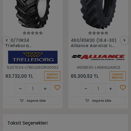
Sepete Ekle
Sepete Ekle
520/70R34
460/85R30 (18.4-30)
Trelleborg
Alliance Agrıstar Iı
148A8(148B) Tm700
485 145D Tl Radial
Tl Radyal Traktör
Traktör lastiği
Lastiği
5207034-LTRELLEBORG0052
4608530-L468ALLIANCE
KARGO
KARGO
93.732,00 TL
65.300,52 TL
BEDAVA
BEDAVA
Sepete Ekle
Sepete Ekle
Taksit Seçenekleri