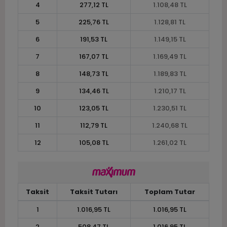
4
277,12 TL
1.108,48 TL
5
225,76 TL
1.128,81 TL
6
191,53 TL
1.149,15 TL
7
167,07 TL
1.169,49 TL
8
148,73 TL
1.189,83 TL
9
134,46 TL
1.210,17 TL
10
123,05 TL
1.230,51 TL
11
112,79 TL
1.240,68 TL
12
105,08 TL
1.261,02 TL
Taksit
Taksit Tutarı
Toplam Tutar
1
1.016,95 TL
1.016,95 TL
2
508,47 TL
1.016,95 TL