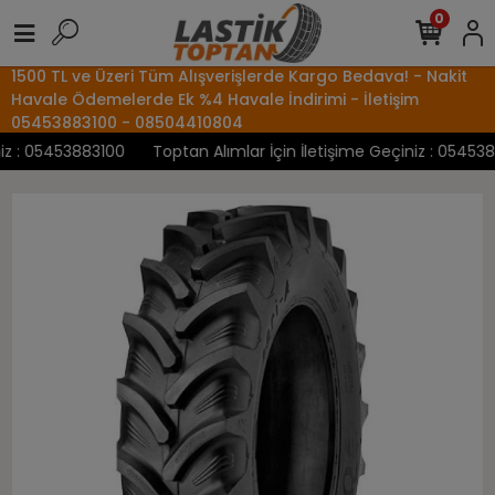
0
1500 TL ve Üzeri Tüm Alışverişlerde Kargo Bedava! - Nakit
Havale Ödemelerde Ek %4 Havale İndirimi - İletişim
05453883100 - 08504410804
 : 05453883100
Toptan Alımlar İçin İletişime Geçiniz : 05453883