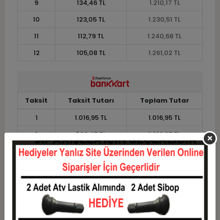
9
134,46 TL
1.210,17 TL
10
123,05 TL
1.230,51 TL
11
112,79 TL
1.240,68 TL
12
105,08 TL
1.261,02 TL
Taksit
Taksit Tutarı
Toplam Tutar
1
1.016,95 TL
1.016,95 TL
2
508,47 TL
1.016,95 TL
3
362,71 TL
1.088,14 TL
4
277,12 TL
1.108,48 TL
5
225,76 TL
1.128,81 TL
6
191,53 TL
1.149,15 TL
7
167,07 TL
1.169,49 TL