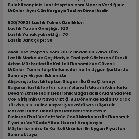
Bulabileceginiz Lastiktoptan.com Sipariş Verdiğiniz
Ürünleri Aynı Gün Kargoya Teslim Etmektedir
520/70R38 Lastik Teknik Özellikleri
Lastik Taban Genişliği : 520
Lastik Yanak yüksekliği : 70
Lastik Jant çapı : 38
www.lastiktoptan.com 2011 Yılından Bu Yana Tüm
Lastik Marka Ve Çeşitleriyle Faaliyet Gösteren Sürekli
Artan Müsterileri İle Kaliteli Ekonomik ve Güvenli
Ürünleri Temin Edip Kullanıcılarına En Uygun Şartlarda
Sunmayı Misyon Edinmiştir
Alışverişte Lastiktoptan Sloganı İle Öne Çıkmayı
Başaran lastiktoptan.com Yoluna İstikrarlı Adımlarla
Devam Etmektedir Elektronik Mağazacılık Alanında Pek
Çok Girişimin Ortaya Çıktığı Bu Dönemde İddialı Olarak
Türkiye,nin Online Alışveriş Sektöründe Güçlü Bir
Markası Olma Hedefiyle Hereket Etmekteyiz
Binlerce Ebat Ve Sektörün Öncü Markaları İle Ekonomik
Fiyatlar Ve Yüzde Yüz e ticaret Araçlarıyla
Müşterilerimize En Kaliteli Ürünleri En Uygun Fiyattan
Sunmaktayız