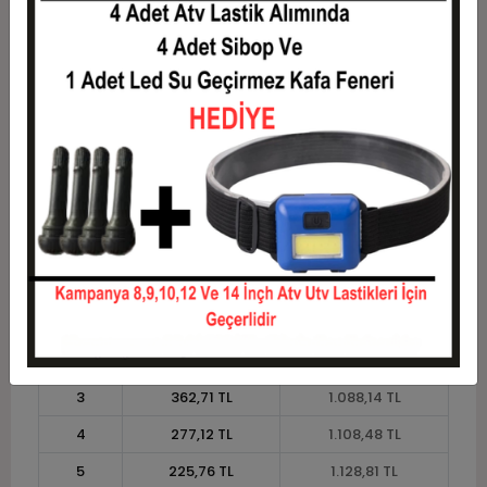
8
148,73 TL
1.189,83 TL
9
134,46 TL
1.210,17 TL
10
123,05 TL
1.230,51 TL
11
112,79 TL
1.240,68 TL
12
105,08 TL
1.261,02 TL
Taksit
Taksit Tutarı
Toplam Tutar
1
1.016,95 TL
1.016,95 TL
2
508,47 TL
1.016,95 TL
3
362,71 TL
1.088,14 TL
4
277,12 TL
1.108,48 TL
5
225,76 TL
1.128,81 TL