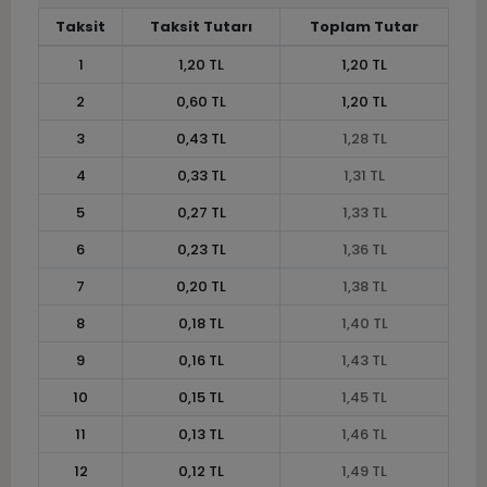
Taksit
Taksit Tutarı
Toplam Tutar
1
1,20 TL
1,20 TL
2
0,60 TL
1,20 TL
3
0,43 TL
1,28 TL
4
0,33 TL
1,31 TL
5
0,27 TL
1,33 TL
6
0,23 TL
1,36 TL
7
0,20 TL
1,38 TL
8
0,18 TL
1,40 TL
9
0,16 TL
1,43 TL
10
0,15 TL
1,45 TL
11
0,13 TL
1,46 TL
12
0,12 TL
1,49 TL