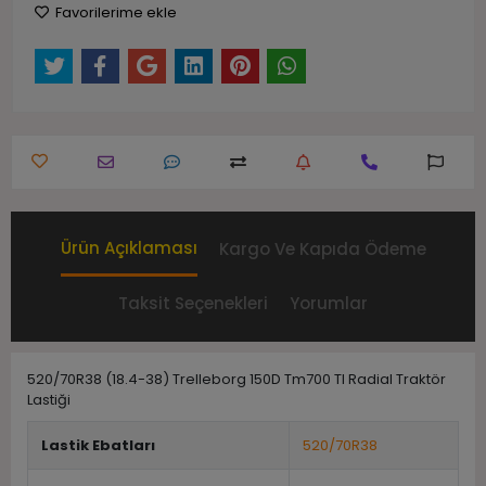
Favorilerime ekle
Ürün Açıklaması
Kargo Ve Kapıda Ödeme
Taksit Seçenekleri
Yorumlar
520/70R38 (18.4-38) Trelleborg 150D Tm700 Tl Radial Traktör
Lastiği
Lastik Ebatları
520/70R38