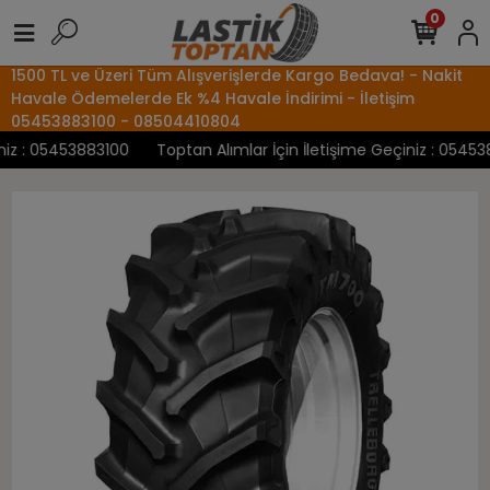
0
1500 TL ve Üzeri Tüm Alışverişlerde Kargo Bedava! - Nakit
Havale Ödemelerde Ek %4 Havale İndirimi - İletişim
05453883100 - 08504410804
z : 05453883100
Toptan Alımlar İçin İletişime Geçiniz : 0545388