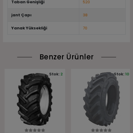
Taban Genişliği
520
jant Çapı
38
Yanak Yüksekliği
70
Benzer Ürünler
Stok:
2
Stok:
10