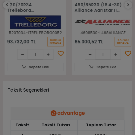
Sepete Ekle
Sepete Ekle
520/70R34
460/85R30 (18.4-30)
Trelleborg
Alliance Agrıstar Iı
148A8(148B) Tm700
485 145D Tl Radial
Tl Radyal Traktör
Traktör lastiği
Lastiği
5207034-LTRELLEBORG0052
4608530-L468ALLIANCE
KARGO
KARGO
93.732,00 TL
65.300,52 TL
BEDAVA
BEDAVA
Sepete Ekle
Sepete Ekle
Taksit Seçenekleri
Taksit
Taksit Tutarı
Toplam Tutar