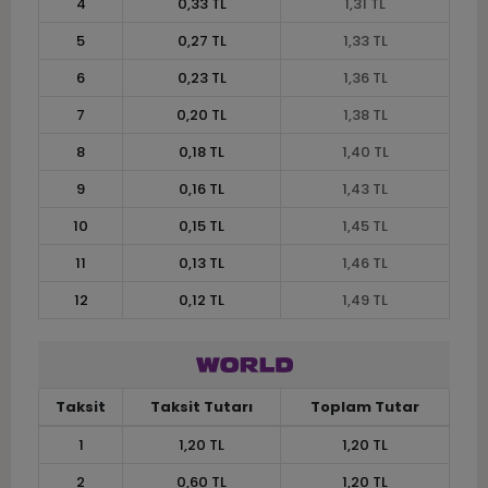
4
0,33 TL
1,31 TL
5
0,27 TL
1,33 TL
6
0,23 TL
1,36 TL
7
0,20 TL
1,38 TL
8
0,18 TL
1,40 TL
9
0,16 TL
1,43 TL
10
0,15 TL
1,45 TL
11
0,13 TL
1,46 TL
12
0,12 TL
1,49 TL
Taksit
Taksit Tutarı
Toplam Tutar
1
1,20 TL
1,20 TL
2
0,60 TL
1,20 TL