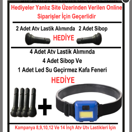
11
0,13 TL
1,46 TL
12
0,12 TL
1,49 TL
Taksit
Taksit Tutarı
Toplam Tutar
1
1,20 TL
1,20 TL
2
0,60 TL
1,20 TL
3
0,43 TL
1,28 TL
4
0,33 TL
1,31 TL
5
0,27 TL
1,33 TL
6
0,23 TL
1,36 TL
7
0,20 TL
1,38 TL
8
0,18 TL
1,40 TL
9
0,16 TL
1,43 TL