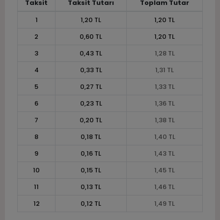
Taksit
Taksit Tutarı
Toplam Tutar
1
1,20 TL
1,20 TL
2
0,60 TL
1,20 TL
3
0,43 TL
1,28 TL
4
0,33 TL
1,31 TL
5
0,27 TL
1,33 TL
6
0,23 TL
1,36 TL
7
0,20 TL
1,38 TL
8
0,18 TL
1,40 TL
9
0,16 TL
1,43 TL
10
0,15 TL
1,45 TL
11
0,13 TL
1,46 TL
12
0,12 TL
1,49 TL