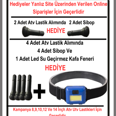
12
0,12 TL
1,49 TL
Taksit
Taksit Tutarı
Toplam Tutar
1
1,20 TL
1,20 TL
2
0,60 TL
1,20 TL
3
0,43 TL
1,28 TL
4
0,33 TL
1,31 TL
5
0,27 TL
1,33 TL
6
0,23 TL
1,36 TL
7
0,20 TL
1,38 TL
8
0,18 TL
1,40 TL
9
0,16 TL
1,43 TL