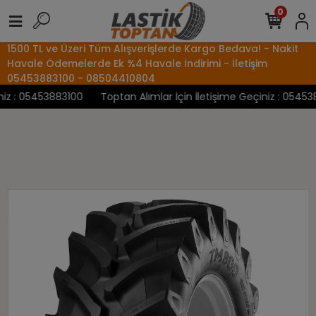
0
1500 TL ve Üzeri Tüm Alışverişlerde Kargo Bedava! - Nakit
Havale Ödemelerde Ek %4 Havale İndirimi - İletişim
05453883100 - 08504410804
iz : 05453883100
Toptan Alımlar İçin İletişime Geçiniz : 054538