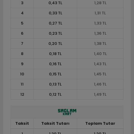
3
0,43 TL
1,28 TL
4
0,33 TL
1,31 TL
5
0,27 TL
1,33 TL
6
0,23 TL
1,36 TL
7
0,20 TL
1,38 TL
8
0,18 TL
1,40 TL
9
0,16 TL
1,43 TL
10
0,15 TL
1,45 TL
11
0,13 TL
1,46 TL
12
0,12 TL
1,49 TL
Taksit
Taksit Tutarı
Toplam Tutar
1
1,20 TL
1,20 TL