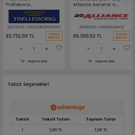
Trelleborg
Alliance Agrıstar Iı
148A8(148B) Tm700
485 145D Tl Radial
Tl Radyal Traktör
Traktör lastiği
Lastiği
5207034-LTRELLEBORG0052
4608530-L468ALLIANCE
KARGO
KARGO
93.732,00 TL
65.300,52 TL
BEDAVA
BEDAVA
Sepete Ekle
Sepete Ekle
Taksit Seçenekleri
Taksit
Taksit Tutarı
Toplam Tutar
1
1,20 TL
1,20 TL