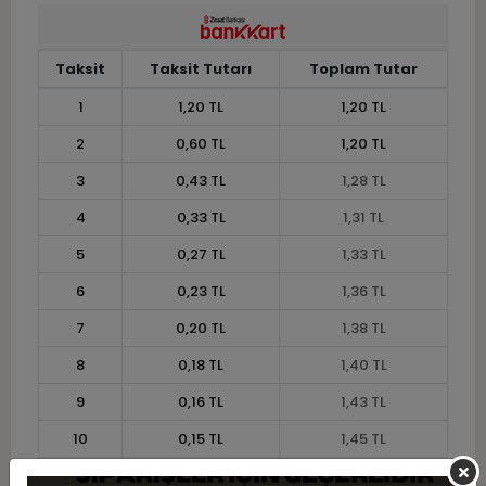
Taksit
Taksit Tutarı
Toplam Tutar
1
1,20 TL
1,20 TL
2
0,60 TL
1,20 TL
3
0,43 TL
1,28 TL
4
0,33 TL
1,31 TL
5
0,27 TL
1,33 TL
6
0,23 TL
1,36 TL
7
0,20 TL
1,38 TL
8
0,18 TL
1,40 TL
9
0,16 TL
1,43 TL
10
0,15 TL
1,45 TL
11
0,13 TL
1,46 TL