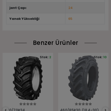
jant Çapı
24
Yanak Yüksekliği
65
Benzer Ürünler
Stok:
2
Stok:
10
Sepete Ekle
Sepete Ekle
520/70R34
460/85R30 (18.4-30)