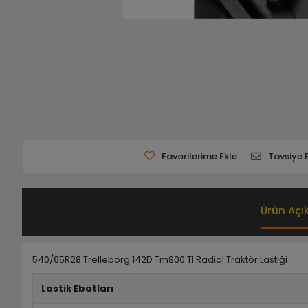
Favorilerime Ekle
Tavsiye 
Ürün Açı
540/65R28 Trelleborg 142D Tm800 Tl Radial Traktör Lastiği
Lastik Ebatları