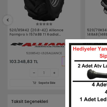
Sepete Ekle
520/70R34 Trelleborg
460/85R30 
148A8(148B) Tm700 Tl Radyal
Agrıstar Iı
Traktör Lastiği
Traktör las
5207034-LTRELLEBORG0052
4
KARGO
93.732,00 TL
65.300,5
BEDAVA
Sepete Ekle
Taksit Seçenekleri