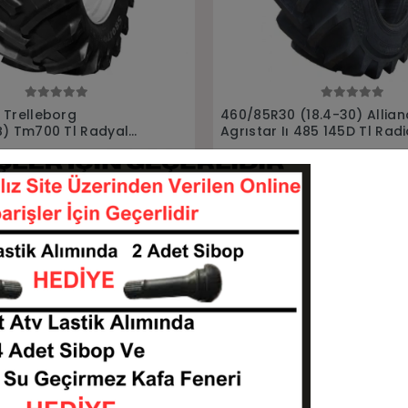
Sepete Ekle
Sepete Ekle
(18.4-30) Alliance
380/70R24 (13.6R24) Allia
 485 145D Tl Radial
Agrıstar Iı 470 Tl 125D Rad
tiği
Traktör lastiği
608530-L468ALLIANCE
3807024-L395ALLIAN
KARGO
2 TL
36.021,85 TL
BEDAVA
Sepete Ekle
Sepete Ekle