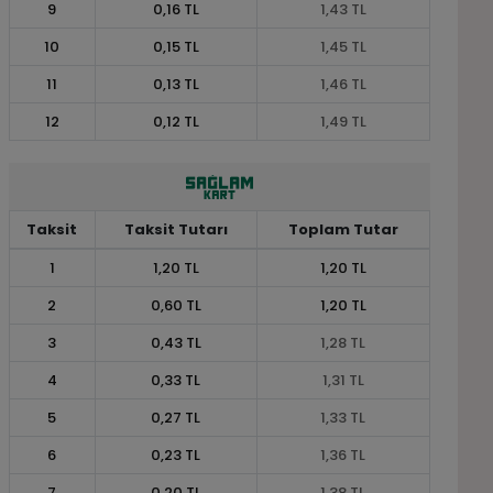
9
0,16 TL
1,43 TL
10
0,15 TL
1,45 TL
11
0,13 TL
1,46 TL
12
0,12 TL
1,49 TL
Taksit
Taksit Tutarı
Toplam Tutar
1
1,20 TL
1,20 TL
2
0,60 TL
1,20 TL
3
0,43 TL
1,28 TL
4
0,33 TL
1,31 TL
5
0,27 TL
1,33 TL
6
0,23 TL
1,36 TL
7
0,20 TL
1,38 TL