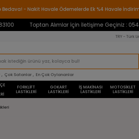
rgo Bedava! - Nakit Havale Ödemelerde Ek %4 Havale İndiri
Toptan Alımlar İçin İletişime Geçiniz : 0545388310
TRY - Türk Li
r
,
Çok Satanlar
,
En Çok Oylananlar
HÇE
FORKLİFT
GOKART
İŞ MAKİNASI
MOTOSİKLET
LASTİKLERİ
LASTİKLERİ
LASTİKLERİ
LASTİKLERİ
Rİ
kleri