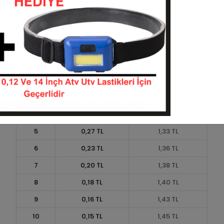
Taksit
Taksit Tutarı
Toplam Tutar
1
1,20 TL
1,20 TL
2
0,60 TL
1,20 TL
3
0,43 TL
1,28 TL
4
0,33 TL
1,31 TL
5
0,27 TL
1,33 TL
6
0,23 TL
1,36 TL
7
0,20 TL
1,38 TL
8
0,18 TL
1,40 TL
9
0,16 TL
1,43 TL
10
0,15 TL
1,45 TL