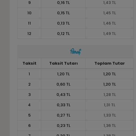
9
0,16 TL
1,43 TL
10
0,15 TL
1,45 TL
11
0,13 TL
1,46 TL
12
0,12 TL
1,49 TL
Taksit
Taksit Tutarı
Toplam Tutar
1
1,20 TL
1,20 TL
2
0,60 TL
1,20 TL
3
0,43 TL
1,28 TL
4
0,33 TL
1,31 TL
5
0,27 TL
1,33 TL
6
0,23 TL
1,36 TL
7
0,20 TL
1,38 TL