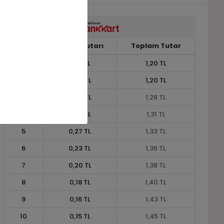
Taksit
Taksit Tutarı
Toplam Tutar
1
1,20 TL
1,20 TL
2
0,60 TL
1,20 TL
3
0,43 TL
1,28 TL
4
0,33 TL
1,31 TL
5
0,27 TL
1,33 TL
6
0,23 TL
1,36 TL
7
0,20 TL
1,38 TL
8
0,18 TL
1,40 TL
9
0,16 TL
1,43 TL
10
0,15 TL
1,45 TL