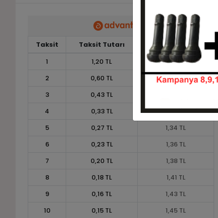
Taksit
Taksit Tutarı
Toplam Tutar
1
1,20 TL
1,20 TL
2
0,60 TL
1,20 TL
3
0,43 TL
1,30 TL
4
0,33 TL
1,32 TL
5
0,27 TL
1,34 TL
6
0,23 TL
1,36 TL
7
0,20 TL
1,38 TL
8
0,18 TL
1,41 TL
9
0,16 TL
1,43 TL
10
0,15 TL
1,45 TL