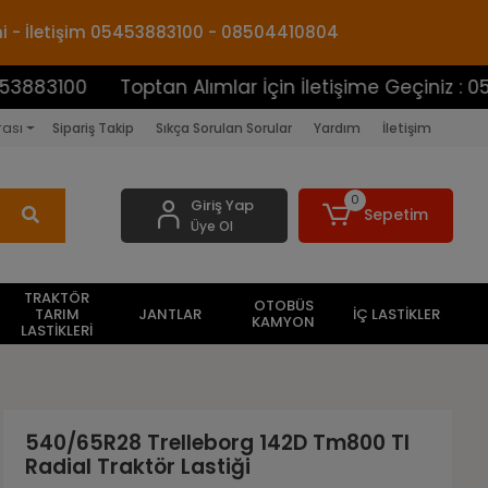
mi - İletişim 05453883100 - 08504410804
0
Toptan Alımlar İçin İletişime Geçiniz : 05453883
rası
Sipariş Takip
Sıkça Sorulan Sorular
Yardım
İletişim
0
Giriş Yap
Sepetim
Üye Ol
TRAKTÖR
OTOBÜS
TARIM
JANTLAR
İÇ LASTİKLER
KAMYON
LASTİKLERİ
540/65R28 Trelleborg 142D Tm800 Tl
Radial Traktör Lastiği