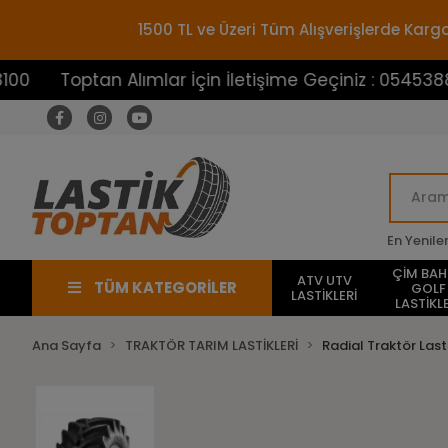
1500 TL ve Üzeri Tüm Alışverişlerde Ka
optan Alımlar İçin İletişime Geçiniz : 05453883100
En Yenile
ÇİM BA
ATV UTV
TÜM KATEGORİLER
GOLF
LASTİKLERİ
LASTİKLE
Ana Sayfa
TRAKTÖR TARIM LASTİKLERİ
Radial Traktör Lasti