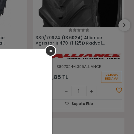
Sepete Ekle
nce
320/70R24 (11.2-24 ) Alliance
yal
Agrıstar Iı 470 Tl 116D Radyal
Traktör Lastiği
CE
3207024-L396ALLIANCE
KARGO
KARGO
25.945,51 TL
BEDAVA
BEDAVA
Sepete Ekle