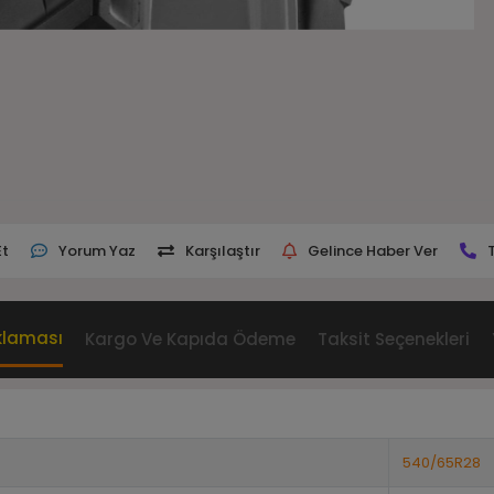
Et
Yorum Yaz
Karşılaştır
Gelince Haber Ver
klaması
Kargo Ve Kapıda Ödeme
Taksit Seçenekleri
540/65R28