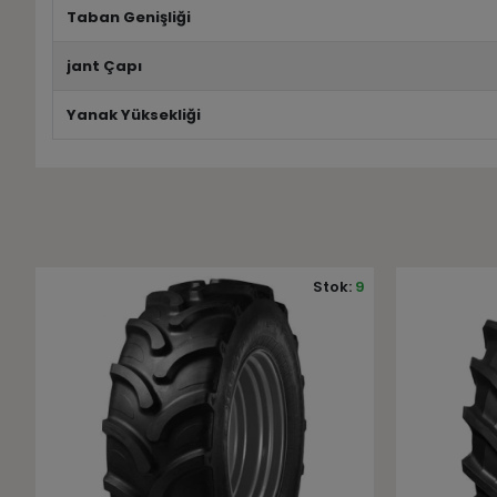
Taban Genişliği
jant Çapı
Yanak Yüksekliği
9
Stok:
2