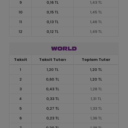
9
0,16 TL
1,43 TL
10
0,15 TL
1,45 TL
11
0,13 TL
1,46 TL
12
0,12 TL
1,49 TL
Taksit
Taksit Tutarı
Toplam Tutar
1
1,20 TL
1,20 TL
2
0,60 TL
1,20 TL
3
0,43 TL
1,28 TL
4
0,33 TL
1,31 TL
5
0,27 TL
1,33 TL
6
0,23 TL
1,36 TL
7
0,20 TL
1,38 TL