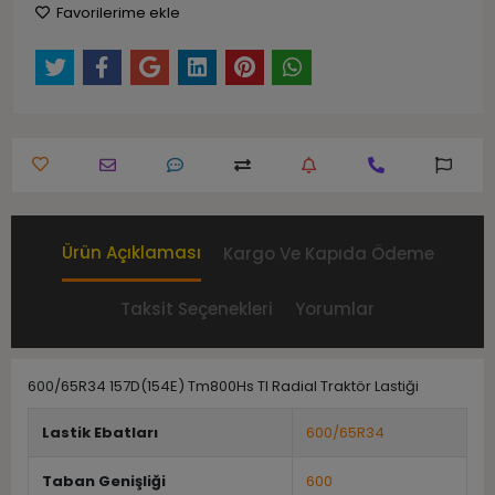
Favorilerime ekle
Ürün Açıklaması
Kargo Ve Kapıda Ödeme
Taksit Seçenekleri
Yorumlar
600/65R34 157D(154E) Tm800Hs Tl Radial Traktör Lastiği
Lastik Ebatları
600/65R34
Taban Genişliği
600