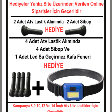
12
0,12 TL
1,49 TL
Taksit
Taksit Tutarı
Toplam Tutar
1
1,20 TL
1,20 TL
2
0,60 TL
1,20 TL
3
0,43 TL
1,28 TL
4
0,33 TL
1,31 TL
5
0,27 TL
1,33 TL
6
0,23 TL
1,36 TL
7
0,20 TL
1,38 TL
8
0,18 TL
1,40 TL
9
0,16 TL
1,43 TL