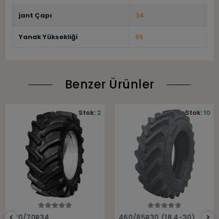
jant Çapı
34
Yanak Yüksekliği
65
Benzer Ürünler
Stok:
2
Stok:
10
Sepete Ekle
Sepete Ekle
520/70R34
460/85R30 (18.4-30)