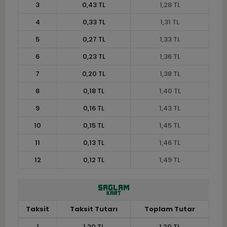
3
0,43 TL
1,28 TL
4
0,33 TL
1,31 TL
5
0,27 TL
1,33 TL
6
0,23 TL
1,36 TL
7
0,20 TL
1,38 TL
8
0,18 TL
1,40 TL
9
0,16 TL
1,43 TL
10
0,15 TL
1,45 TL
11
0,13 TL
1,46 TL
12
0,12 TL
1,49 TL
Taksit
Taksit Tutarı
Toplam Tutar
1
1,20 TL
1,20 TL