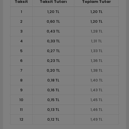
Taksit
Taksit Tutarı
Toplam Tutar
1
1,20 TL
1,20 TL
2
0,60 TL
1,20 TL
3
0,43 TL
1,28 TL
4
0,33 TL
1,31 TL
5
0,27 TL
1,33 TL
6
0,23 TL
1,36 TL
7
0,20 TL
1,38 TL
8
0,18 TL
1,40 TL
9
0,16 TL
1,43 TL
10
0,15 TL
1,45 TL
11
0,13 TL
1,46 TL
12
0,12 TL
1,49 TL