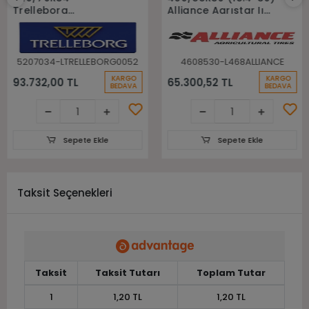
Trelleborg
Alliance Agrıstar Iı
148A8(148B) Tm700
485 145D Tl Radial
Tl Radyal Traktör
Traktör lastiği
Lastiği
5207034-LTRELLEBORG0052
4608530-L468ALLIANCE
KARGO
KARGO
93.732,00 TL
65.300,52 TL
BEDAVA
BEDAVA
Sepete Ekle
Sepete Ekle
Taksit Seçenekleri
Taksit
Taksit Tutarı
Toplam Tutar
1
1,20 TL
1,20 TL