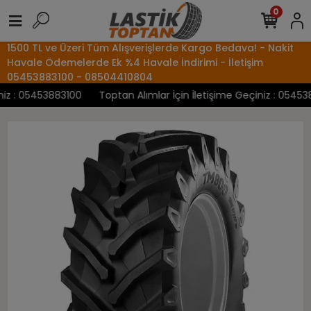
0
1500 TL ve Üzeri Tüm Alışverişlerde Kargo Bedava! - Nakit
Havale Ödemelerde Ek %4 Havale İndirimi - İletişim
05453883100 - 08504410804
z : 05453883100
Toptan Alımlar İçin İletişime Geçiniz : 0545388