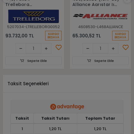
Trelleborg
Alliance Agrıstar Iı
148A8(148B) Tm700
485 145D Tl Radial
Tl Radyal Traktör
Traktör lastiği
Lastiği
5207034-LTRELLEBORG0052
4608530-L468ALLIANCE
KARGO
KARGO
93.732,00 TL
65.300,52 TL
BEDAVA
BEDAVA
Sepete Ekle
Sepete Ekle
Taksit Seçenekleri
Taksit
Taksit Tutarı
Toplam Tutar
1
1,20 TL
1,20 TL