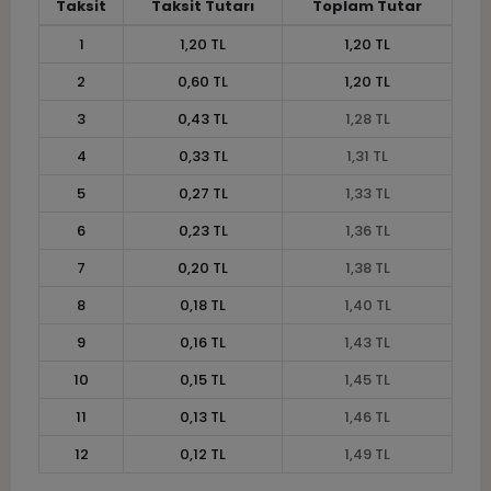
Taksit
Taksit Tutarı
Toplam Tutar
1
1,20 TL
1,20 TL
2
0,60 TL
1,20 TL
3
0,43 TL
1,28 TL
4
0,33 TL
1,31 TL
5
0,27 TL
1,33 TL
6
0,23 TL
1,36 TL
7
0,20 TL
1,38 TL
8
0,18 TL
1,40 TL
9
0,16 TL
1,43 TL
10
0,15 TL
1,45 TL
11
0,13 TL
1,46 TL
12
0,12 TL
1,49 TL