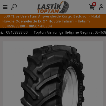
0
1500 TL ve Üzeri Tüm Alışverişlerde Kargo Bedava! - Nakit
Havale Ödemelerde Ek %4 Havale İndirimi - İletişim
05453883100 - 08504410804
z : 05453883100
Toptan Alımlar İçin İletişime Geçiniz : 0545388