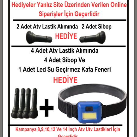
12
0,12 TL
1,49 TL
Taksit
Taksit Tutarı
Toplam Tutar
1
1,20 TL
1,20 TL
2
0,60 TL
1,20 TL
3
0,43 TL
1,28 TL
4
0,33 TL
1,31 TL
5
0,27 TL
1,33 TL
6
0,23 TL
1,36 TL
7
0,20 TL
1,38 TL
8
0,18 TL
1,40 TL
9
0,16 TL
1,43 TL