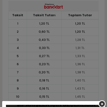
Taksit
Taksit Tutarı
Toplam Tutar
1
1,20 TL
1,20 TL
2
0,60 TL
1,20 TL
3
0,43 TL
1,28 TL
4
0,33 TL
1,31 TL
5
0,27 TL
1,33 TL
6
0,23 TL
1,36 TL
7
0,20 TL
1,38 TL
8
0,18 TL
1,40 TL
9
0,16 TL
1,43 TL
10
0,15 TL
1,45 TL
11
0,13 TL
1,46 TL