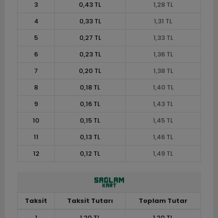
3
0,43 TL
1,28 TL
4
0,33 TL
1,31 TL
5
0,27 TL
1,33 TL
6
0,23 TL
1,36 TL
7
0,20 TL
1,38 TL
8
0,18 TL
1,40 TL
9
0,16 TL
1,43 TL
10
0,15 TL
1,45 TL
11
0,13 TL
1,46 TL
12
0,12 TL
1,49 TL
Taksit
Taksit Tutarı
Toplam Tutar
1
1,20 TL
1,20 TL