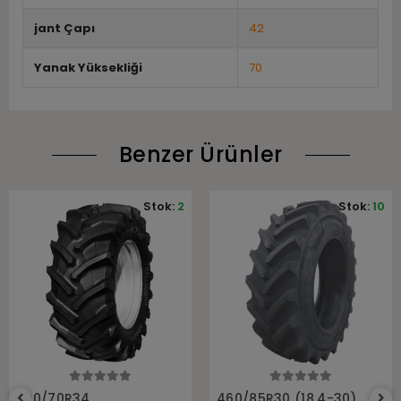
jant Çapı
42
Yanak Yüksekliği
70
Benzer Ürünler
Stok:
2
Stok:
10
Sepete Ekle
Sepete Ekle
520/70R34
460/85R30 (18.4-30)