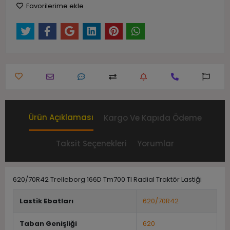
Favorilerime ekle
Ürün Açıklaması
Kargo Ve Kapıda Ödeme
Taksit Seçenekleri
Yorumlar
620/70R42 Trelleborg 166D Tm700 Tl Radial Traktör Lastiği
Lastik Ebatları
620/70R42
Taban Genişliği
620