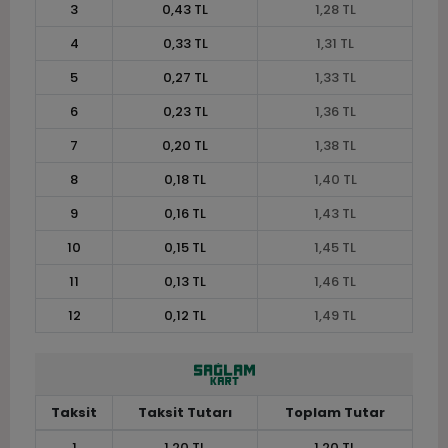
3
0,43 TL
1,28 TL
4
0,33 TL
1,31 TL
5
0,27 TL
1,33 TL
6
0,23 TL
1,36 TL
7
0,20 TL
1,38 TL
8
0,18 TL
1,40 TL
9
0,16 TL
1,43 TL
10
0,15 TL
1,45 TL
11
0,13 TL
1,46 TL
12
0,12 TL
1,49 TL
Taksit
Taksit Tutarı
Toplam Tutar
1
1,20 TL
1,20 TL