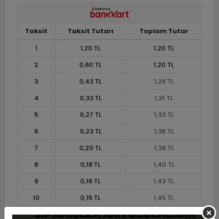
Taksit
Taksit Tutarı
Toplam Tutar
1
1,20 TL
1,20 TL
2
0,60 TL
1,20 TL
3
0,43 TL
1,28 TL
4
0,33 TL
1,31 TL
5
0,27 TL
1,33 TL
6
0,23 TL
1,36 TL
7
0,20 TL
1,38 TL
8
0,18 TL
1,40 TL
9
0,16 TL
1,43 TL
10
0,15 TL
1,45 TL
11
0,13 TL
1,46 TL