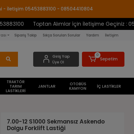
mi - İletişim 05453883100 - 08504410804
0
Toptan Alımlar İçin İletişime Geçiniz : 05453883
rası
Sipariş Takip
Sıkça Sorulan Sorular
Yardım
İletişim
0
Giriş Yap
Sepetim
Üye Ol
TRAKTÖR
OTOBÜS
TARIM
JANTLAR
İÇ LASTİKLER
KAMYON
LASTİKLERİ
7.00-12 S1000 Sekmansız Askendo
Dolgu Forklift Lastiği