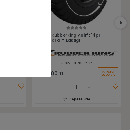
Sepete Ekle
4pr
7.00-12 Yardmaster Ultra 12Pr Nhs
Havalı Forklift Lastiği
70012-LGX00065
KARGO
KARGO
10.290,89 TL
BEDAVA
BEDAVA
Sepete Ekle