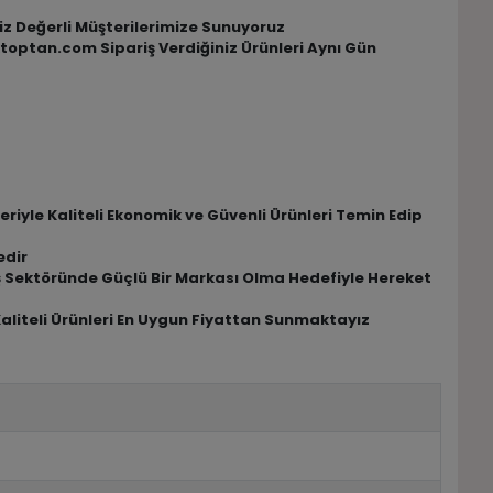
Siz Değerli Müşterilerimize Sunuyoruz
ktoptan.com Sipariş Verdiğiniz Ürünleri Aynı Gün
riyle Kaliteli Ekonomik ve Güvenli Ürünleri Temin Edip
edir
riş Sektöründe Güçlü Bir Markası Olma Hedefiyle Hereket
Kaliteli Ürünleri En Uygun Fiyattan Sunmaktayız