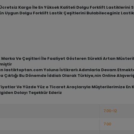
retsiz Kargo İle En Yüksek Kaliteli Dolgu Forklift Lastiklerini 
n Uygun Dolgu Forklift Lastik Çeşitlerini Bulabileceginiz Lasti
arka Ve Çeşitleri İle Faaliyet Gösteren Sürekli Artan Müsterile
miştir
an lastiktoptan.com Yoluna İstikrarlı Adımlarla Devam Etmekt
a Çıktığı Bu Dönemde İddialı Olarak Türkiye,nin Online Alışve
iyatlar Ve Yüzde Yüz e Ticaret Araçlarıyla Müşterilerimize En 
lgiden Dolayı Teşekkür Ederiz
7.00-12
7.00