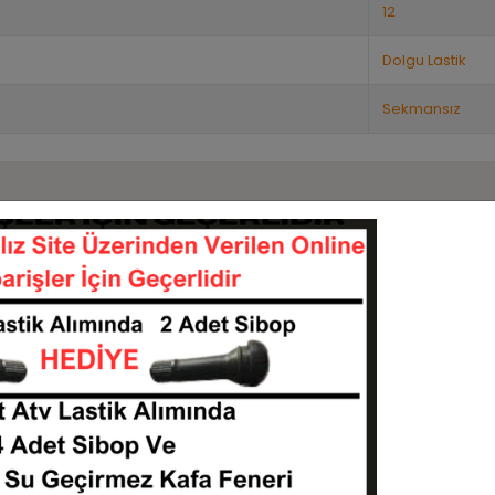
12
Dolgu Lastik
Sekmansız
Benzer Ürünler
Stok:
6