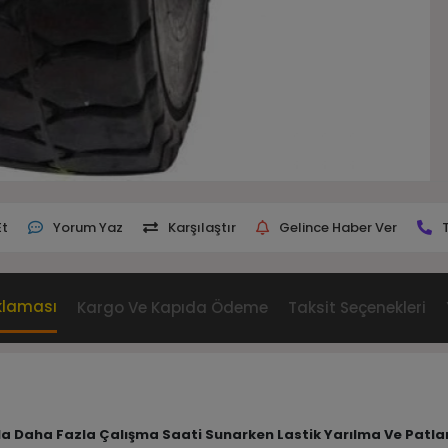
Et
Yorum Yaz
Karşılaştır
Gelince Haber Ver
klaması
Kargo Ve Kapıda Ödeme
Taksit Seçenekleri
Oranla Daha Fazla Çalışma Saati Sunarken Lastik Yarılma Ve Pat