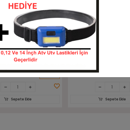
Sepete Ekle
Sepete Ekle
do 12pr Aiot-07 İz
7.00-12 Rubberking Aırlıft 1
Havalı Forklift Lastiği
Havalı Forklift Lastiği
70012-KITATO0471
70012-HF70012-14
KARGO
TL
7.488,00 TL
BEDAVA
Sepete Ekle
Sepete Ekle