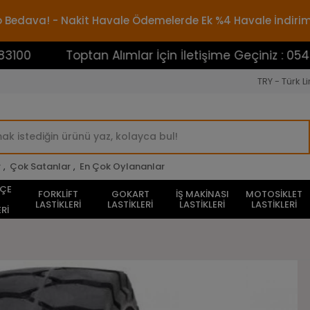
rgo Bedava! - Nakit Havale Ödemelerde Ek %4 Havale İndiri
Toptan Alımlar İçin İletişime Geçiniz : 0545388310
TRY - Türk Li
r
,
Çok Satanlar
,
En Çok Oylananlar
HÇE
FORKLİFT
GOKART
İŞ MAKİNASI
MOTOSİKLET
LASTİKLERİ
LASTİKLERİ
LASTİKLERİ
LASTİKLERİ
Rİ