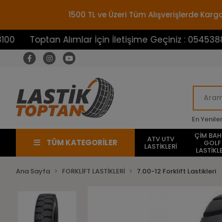
1500 TL ve Üzeri Tüm Alışverişlerde Ka
ptan Alımlar İçin İletişime Geçiniz : 05453883100
En Yenile
ÇİM BA
ATV UTV
TÜM KATEGORİLER
GOLF
LASTİKLERİ
LASTİKLE
Ana Sayfa
FORKLİFT LASTİKLERİ
7.00-12 Forklift Lastikleri