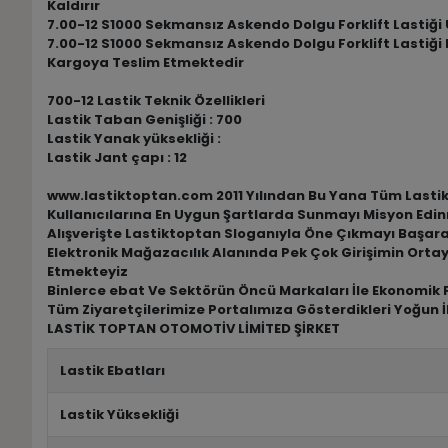
Kaldırır
7.00-12 S1000 Sekmansız Askendo Dolgu Forklift Lastiği Üc
7.00-12 S1000 Sekmansız Askendo Dolgu Forklift Lastiği E
Kargoya Teslim Etmektedir
700-12 Lastik Teknik Özellikleri
Lastik Taban Genişliği : 700
Lastik Yanak yüksekliği :
Lastik Jant çapı : 12
www.lastiktoptan.com 2011 Yılından Bu Yana Tüm Lastik M
Kullanıcılarına En Uygun Şartlarda Sunmayı Misyon Edin
Alışverişte Lastiktoptan Sloganıyla Öne Çıkmayı Başar
Elektronik Mağazacılık Alanında Pek Çok Girişimin Ortay
Etmekteyiz
Binlerce ebat Ve Sektörün Öncü Markaları İle Ekonomik F
Tüm Ziyaretçilerimize Portalımıza Gösterdikleri Yoğun İ
LASTİK TOPTAN OTOMOTİV LİMİTED ŞİRKET
Lastik Ebatları
Lastik Yüksekliği