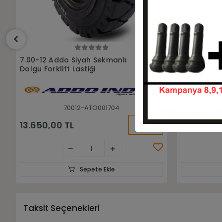
Sepete Ekle
7.00-12 Addo İz Bırakmayan
7.00-12 Ad
Sekmanlı Dolgu Forklift Lastiği
Bırakmayan 
70012-ATO001859
KARGO
16.250,00 TL
8.456,18 
BEDAVA
Sepete Ekle
Taksit Seçenekleri