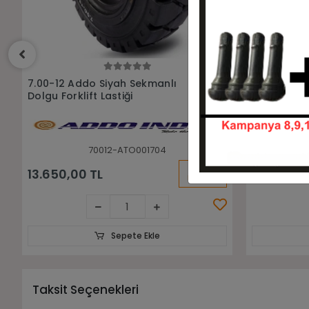
Sepete Ekle
7.00-12 Addo İz Bırakmayan
7.00-12 Ad
Sekmanlı Dolgu Forklift Lastiği
Bırakmayan 
70012-ATO001859
KARGO
16.250,00 TL
8.456,18 
BEDAVA
Sepete Ekle
Taksit Seçenekleri