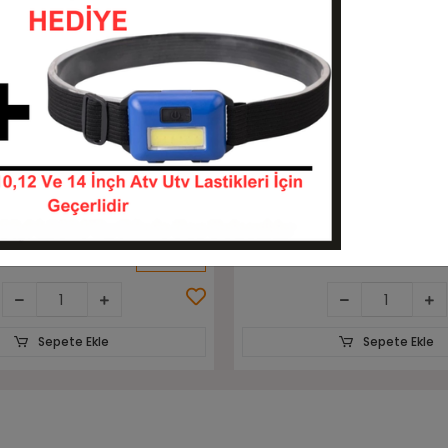
Sepete Ekle
Sepete Ekle
do 12pr Aiot-07 İz
7.00-12 Rubberking Aırlıft 1
Havalı Forklift Lastiği
Havalı Forklift Lastiği
70012-KITATO0471
70012-HF70012-14
KARGO
TL
7.488,00 TL
BEDAVA
Sepete Ekle
Sepete Ekle