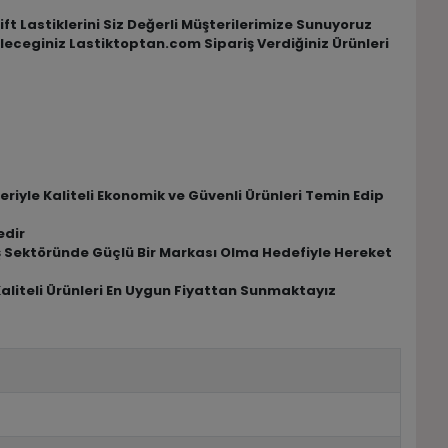
ft Lastiklerini Siz Değerli Müşterilerimize Sunuyoruz
ileceginiz Lastiktoptan.com Sipariş Verdiğiniz Ürünleri
riyle Kaliteli Ekonomik ve Güvenli Ürünleri Temin Edip
edir
riş Sektöründe Güçlü Bir Markası Olma Hedefiyle Hereket
Kaliteli Ürünleri En Uygun Fiyattan Sunmaktayız