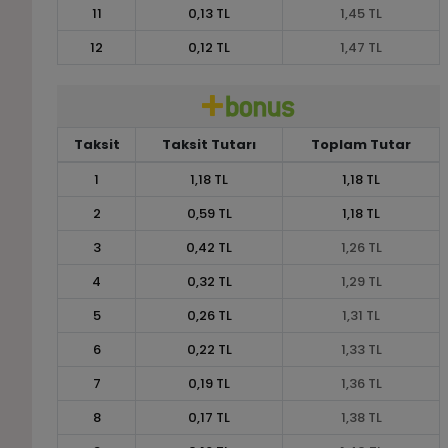
11
0,13 TL
1,45 TL
12
0,12 TL
1,47 TL
Taksit
Taksit Tutarı
Toplam Tutar
1
1,18 TL
1,18 TL
2
0,59 TL
1,18 TL
3
0,42 TL
1,26 TL
4
0,32 TL
1,29 TL
5
0,26 TL
1,31 TL
6
0,22 TL
1,33 TL
7
0,19 TL
1,36 TL
8
0,17 TL
1,38 TL