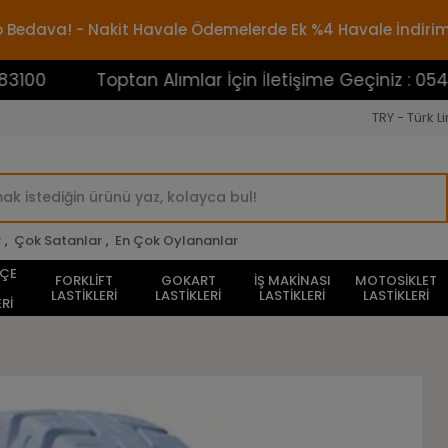
rgo Bedava! - Nakit Havale Ödemelerde Ek %4 Havale İndiri
Toptan Alımlar İçin İletişime Geçiniz : 0545388310
TRY - Türk Li
r
,
Çok Satanlar
,
En Çok Oylananlar
HÇE
FORKLİFT
GOKART
İŞ MAKİNASI
MOTOSİKLET
LASTİKLERİ
LASTİKLERİ
LASTİKLERİ
LASTİKLERİ
Rİ