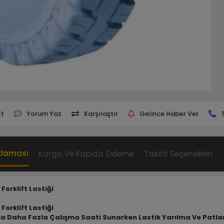
Et
Yorum Yaz
Karşılaştır
Gelince Haber Ver
klaması
Kargo Ve Kapıda Ödeme
Taksit Seçenekleri
orklift Lastiği
orklift Lastiği
Oranla Daha Fazla Çalışma Saati Sunarken Lastik Yarılma Ve Pat