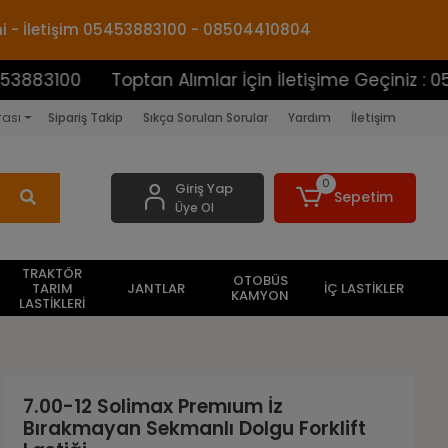
mi - İletişim 05453883100 - 08504410804
0
Toptan Alımlar İçin İletişime Geçiniz : 05453883
rası
Sipariş Takip
Sıkça Sorulan Sorular
Yardım
İletişim
0
Giriş Yap
Sepetim
Üye Ol
TRAKTÖR
OTOBÜS
TARIM
JANTLAR
İÇ LASTİKLER
KAMYON
LASTİKLERİ
7.00-12 Solimax Premıum İz
Bırakmayan Sekmanlı Dolgu Forklift