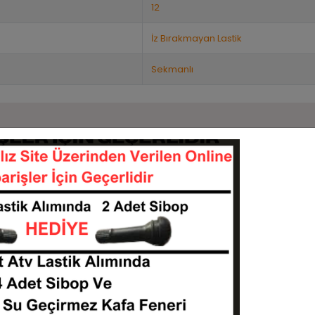
12
İz Bırakmayan Lastik
Sekmanlı
Benzer Ürünler
Stok:
6