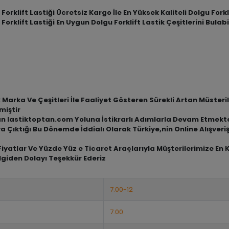
klift Lastiği Ücretsiz Kargo İle En Yüksek Kaliteli Dolgu Forkli
klift Lastiği En Uygun Dolgu Forklift Lastik Çeşitlerini Bulab
arka Ve Çeşitleri İle Faaliyet Gösteren Sürekli Artan Müsterile
miştir
an lastiktoptan.com Yoluna İstikrarlı Adımlarla Devam Etmekt
a Çıktığı Bu Dönemde İddialı Olarak Türkiye,nin Online Alışve
iyatlar Ve Yüzde Yüz e Ticaret Araçlarıyla Müşterilerimize En 
lgiden Dolayı Teşekkür Ederiz
7.00-12
7.00