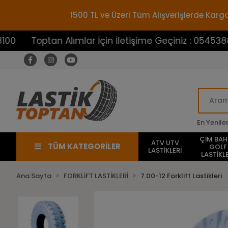
1500 TL ve Üzeri Tüm Alışverişlerde Ka
ptan Alımlar İçin İletişime Geçiniz : 05453883100
En Yenile
ÇİM BA
ATV UTV
TÜM KATEGORİLER
GOLF
LASTİKLERİ
LASTİKLE
Ana Sayfa
FORKLİFT LASTİKLERİ
7.00-12 Forklift Lastikleri