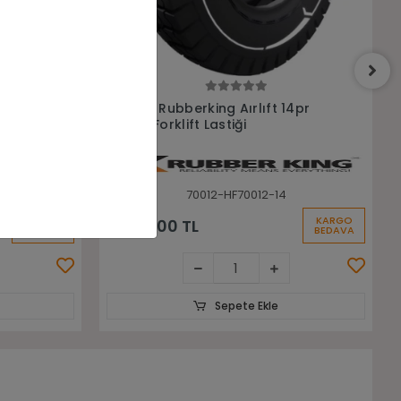
Sepete Ekle
4pr
7.00-12 Yardmaster Ultra 12Pr Nhs
Havalı Forklift Lastiği
70012-LGX00065
KARGO
KARGO
10.290,89 TL
BEDAVA
BEDAVA
Sepete Ekle