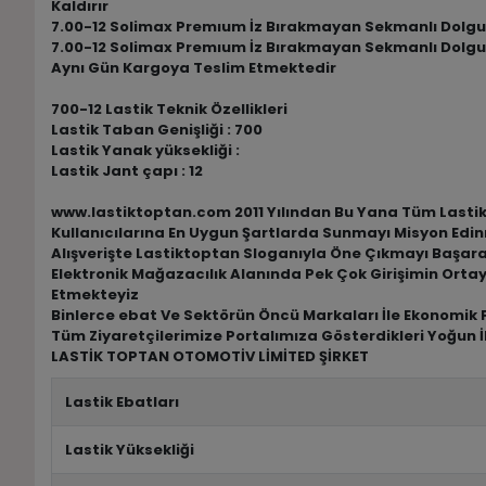
Kaldırır
7.00-12 Solimax Premıum İz Bırakmayan Sekmanlı Dolgu For
7.00-12 Solimax Premıum İz Bırakmayan Sekmanlı Dolgu For
Aynı Gün Kargoya Teslim Etmektedir
700-12 Lastik Teknik Özellikleri
Lastik Taban Genişliği : 700
Lastik Yanak yüksekliği :
Lastik Jant çapı : 12
www.lastiktoptan.com 2011 Yılından Bu Yana Tüm Lastik M
Kullanıcılarına En Uygun Şartlarda Sunmayı Misyon Edin
Alışverişte Lastiktoptan Sloganıyla Öne Çıkmayı Başar
Elektronik Mağazacılık Alanında Pek Çok Girişimin Ortay
Etmekteyiz
Binlerce ebat Ve Sektörün Öncü Markaları İle Ekonomik F
Tüm Ziyaretçilerimize Portalımıza Gösterdikleri Yoğun İ
LASTİK TOPTAN OTOMOTİV LİMİTED ŞİRKET
Lastik Ebatları
Lastik Yüksekliği