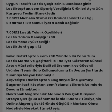
Uygun Forklift Lastik Çeşitlerini Bulabileceginiz
Lastiktoptan.com Sipariş Verdiğiniz Ürünleri Aynı Gün
Kargoya Teslim Etmektedir
7.00R12 Mıchelın Stabil Xzr Radial Forklift Lastiği,
Sızdırmazlık Kolunu Fiyata Dahil Değildir
7.00R12 Lastik Teknik Özellikleri
Lastik Taban Genişliği : 700
Lastik Yanak yüksekliği :
Lastik Jant çapı : 12
www.lastiktoptan.com 2011 Yılından Bu Yana Tüm
Lastik Marka Ve Çeşitleri İle Faaliyet Gösteren Sürekli
Artan Müsterileriyle Kaliteli Ekonomik ve Güvenli
Ürünleri Temin Edip Kullanıcılarına En Uygun Şartlarda
Sunmayı Misyon Edinmiştir
Alışverişte Lastiktoptan Sloganıyla Öne Çıkmayı
Başaran lastiktoptan.com Yoluna İstikrarlı Adımlarla
Devam Etmektedir
Elektronik Mağazacılık Alanında Pek Çok Girişimin
Ortaya Çıktığı Bu Dönemde İddialı Olarak Türkiye,nin
Online Alışveriş Sektöründe Güçlü Bir Markası Olma
Hedefiyle Hereket Etmekteyiz