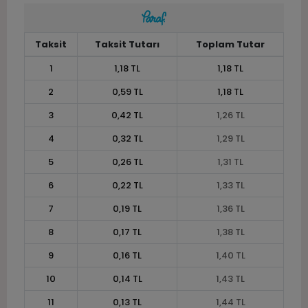
Taksit
Taksit Tutarı
Toplam Tutar
1
1,18 TL
1,18 TL
2
0,59 TL
1,18 TL
3
0,42 TL
1,26 TL
4
0,32 TL
1,29 TL
5
0,26 TL
1,31 TL
6
0,22 TL
1,33 TL
7
0,19 TL
1,36 TL
8
0,17 TL
1,38 TL
9
0,16 TL
1,40 TL
10
0,14 TL
1,43 TL
11
0,13 TL
1,44 TL