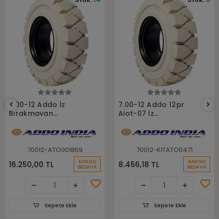
Sepete Ekle
Sepete Ekle
7.00-12 Addo İz
7.00-12 Addo 12pr
Bırakmayan
Aiot-07 İz
Sekmanlı Dolgu
Bırakmayan Havalı
Forklift Lastiği
Forklift Lastiği
70012-ATO001859
70012-KITATO0471
KARGO
KARGO
16.250,00 TL
8.456,18 TL
BEDAVA
BEDAVA
Sepete Ekle
Sepete Ekle