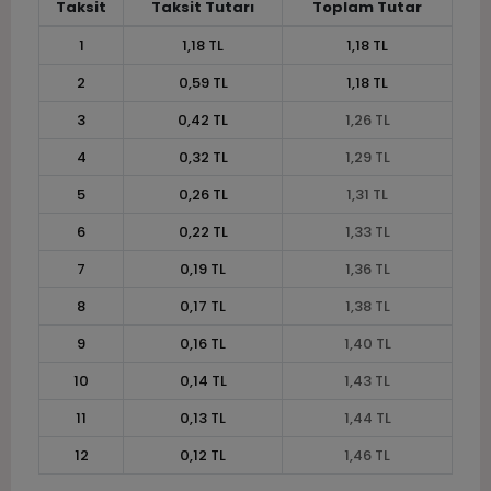
Taksit
Taksit Tutarı
Toplam Tutar
1
1,18 TL
1,18 TL
2
0,59 TL
1,18 TL
3
0,42 TL
1,26 TL
4
0,32 TL
1,29 TL
5
0,26 TL
1,31 TL
6
0,22 TL
1,33 TL
7
0,19 TL
1,36 TL
8
0,17 TL
1,38 TL
9
0,16 TL
1,40 TL
10
0,14 TL
1,43 TL
11
0,13 TL
1,44 TL
12
0,12 TL
1,46 TL