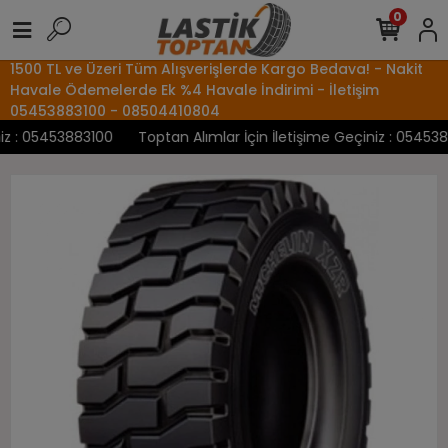
0
1500 TL ve Üzeri Tüm Alışverişlerde Kargo Bedava! - Nakit
Havale Ödemelerde Ek %4 Havale İndirimi - İletişim
05453883100 - 08504410804
 : 05453883100
Toptan Alımlar İçin İletişime Geçiniz : 05453883