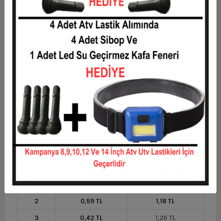
5
0,26 TL
1,31 TL
6
0,22 TL
1,33 TL
7
0,19 TL
1,36 TL
8
0,17 TL
1,38 TL
9
0,16 TL
1,40 TL
10
0,14 TL
1,43 TL
11
0,13 TL
1,44 TL
12
0,12 TL
1,46 TL
Taksit
Taksit Tutarı
Toplam Tutar
1
1,18 TL
1,18 TL
2
0,59 TL
1,18 TL
3
0,42 TL
1,26 TL