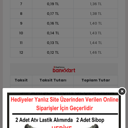
7
0,19 TL
1,36 TL
8
0,17 TL
1,38 TL
9
0,16 TL
1,40 TL
10
0,14 TL
1,43 TL
11
0,13 TL
1,44 TL
12
0,12 TL
1,46 TL
Taksit
Taksit Tutarı
Toplam Tutar
1
1,18 TL
1,18 TL
2
0,59 TL
1,18 TL
3
0,42 TL
1,26 TL
4
0,32 TL
1,29 TL