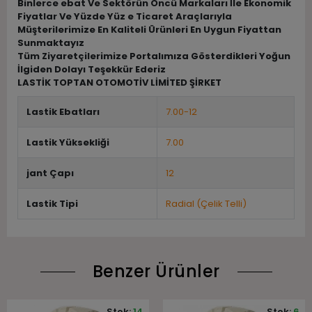
Binlerce ebat Ve Sektörün Öncü Markaları İle Ekonomik
Fiyatlar Ve Yüzde Yüz e Ticaret Araçlarıyla
Müşterilerimize En Kaliteli Ürünleri En Uygun Fiyattan
Sunmaktayız
Tüm Ziyaretçilerimize Portalımıza Gösterdikleri Yoğun
İlgiden Dolayı Teşekkür Ederiz
LASTİK TOPTAN OTOMOTİV LİMİTED ŞİRKET
Lastik Ebatları
7.00-12
Lastik Yüksekliği
7.00
jant Çapı
12
Lastik Tipi
Radial (Çelik Telli)
Benzer Ürünler
Stok:
14
Stok:
6