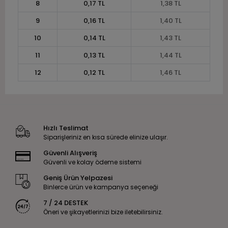
8
0,17 TL
1,38 TL
9
0,16 TL
1,40 TL
10
0,14 TL
1,43 TL
11
0,13 TL
1,44 TL
12
0,12 TL
1,46 TL
Hızlı Teslimat
Siparişleriniz en kısa sürede elinize ulaşır.
Güvenli Alışveriş
Güvenli ve kolay ödeme sistemi
Geniş Ürün Yelpazesi
Binlerce ürün ve kampanya seçeneği
7 / 24 DESTEK
Öneri ve şikayetlerinizi bize iletebilirsiniz.