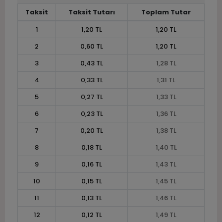
Taksit
Taksit Tutarı
Toplam Tutar
1
1,20 TL
1,20 TL
2
0,60 TL
1,20 TL
3
0,43 TL
1,28 TL
4
0,33 TL
1,31 TL
5
0,27 TL
1,33 TL
6
0,23 TL
1,36 TL
7
0,20 TL
1,38 TL
8
0,18 TL
1,40 TL
9
0,16 TL
1,43 TL
10
0,15 TL
1,45 TL
11
0,13 TL
1,46 TL
12
0,12 TL
1,49 TL