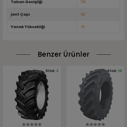
Taban Genişliği
710
jant Çapı
38
Yanak Yüksekliği
70
Benzer Ürünler
Stok:
2
Stok:
10