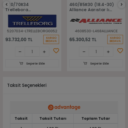
Sepete Ekle
Sepete Ekle
520/70R34
460/85R30 (18.4-30)
Trelleborg
Alliance Agrıstar Iı
148A8(148B) Tm700
485 145D Tl Radial
Tl Radyal Traktör
Traktör lastiği
Lastiği
5207034-LTRELLEBORG0052
4608530-L468ALLIANCE
KARGO
KARGO
93.732,00 TL
65.300,52 TL
BEDAVA
BEDAVA
Sepete Ekle
Sepete Ekle
Taksit Seçenekleri
Taksit
Taksit Tutarı
Toplam Tutar