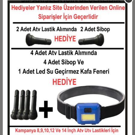
11
0,13 TL
1,46 TL
12
0,12 TL
1,49 TL
Taksit
Taksit Tutarı
Toplam Tutar
1
1,20 TL
1,20 TL
2
0,60 TL
1,20 TL
3
0,43 TL
1,28 TL
4
0,33 TL
1,31 TL
5
0,27 TL
1,33 TL
6
0,23 TL
1,36 TL
7
0,20 TL
1,38 TL
8
0,18 TL
1,40 TL
9
0,16 TL
1,43 TL