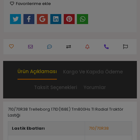
Favorilerime ekle
Ürün Açıklaması
Kargo Ve Kapıda Ödeme
Taksit Seçenekleri
Yorumlar
710/70R38 Trelleborg 171D(168E) Tm800Hs Tl Radial Traktör
Lastiği
Lastik Ebatları
710/70R38