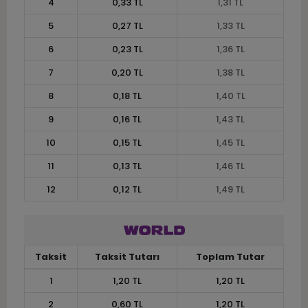
4
0,33 TL
1,31 TL
5
0,27 TL
1,33 TL
6
0,23 TL
1,36 TL
7
0,20 TL
1,38 TL
8
0,18 TL
1,40 TL
9
0,16 TL
1,43 TL
10
0,15 TL
1,45 TL
11
0,13 TL
1,46 TL
12
0,12 TL
1,49 TL
Taksit
Taksit Tutarı
Toplam Tutar
1
1,20 TL
1,20 TL
2
0,60 TL
1,20 TL