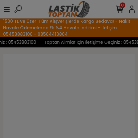
0
1500 TL ve Üzeri Tüm Alışverişlerde Kargo Bedava! - Nakit
Havale Ödemelerde Ek %4 Havale İndirimi - İletişim
05453883100 - 08504410804
z : 05453883100
Toptan Alımlar İçin İletişime Geçiniz : 0545388