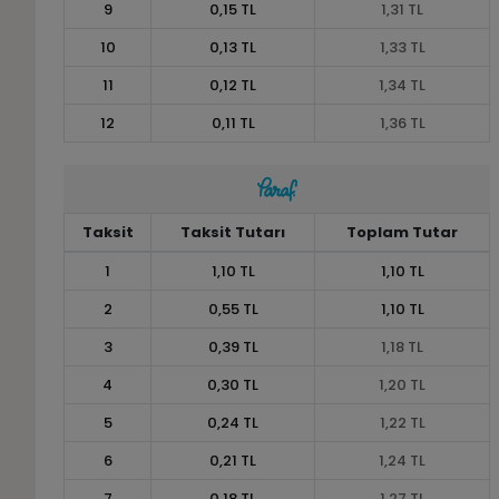
9
0,15 TL
1,31 TL
10
0,13 TL
1,33 TL
11
0,12 TL
1,34 TL
12
0,11 TL
1,36 TL
Taksit
Taksit Tutarı
Toplam Tutar
1
1,10 TL
1,10 TL
2
0,55 TL
1,10 TL
3
0,39 TL
1,18 TL
4
0,30 TL
1,20 TL
5
0,24 TL
1,22 TL
6
0,21 TL
1,24 TL
7
0,18 TL
1,27 TL