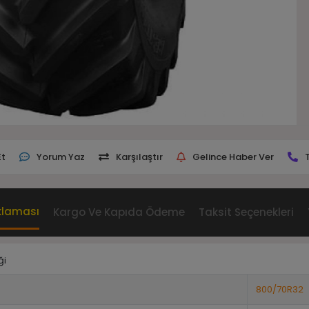
Et
Yorum Yaz
Karşılaştır
Gelince Haber Ver
klaması
Kargo Ve Kapıda Ödeme
Taksit Seçenekleri
ği
800/70R32