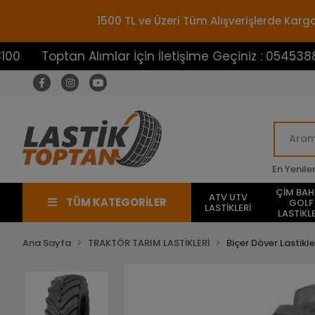
1500 TL ve Üzeri Tüm Alışverişlerde Ka
optan Alımlar İçin İletişime Geçiniz : 05453883100
En Yenile
ÇİM BA
ATV UTV
TÜM KATEGORİLER
GOLF
LASTİKLERİ
LASTİKLE
Ana Sayfa
TRAKTÖR TARIM LASTİKLERİ
Biçer Döver Lastikle