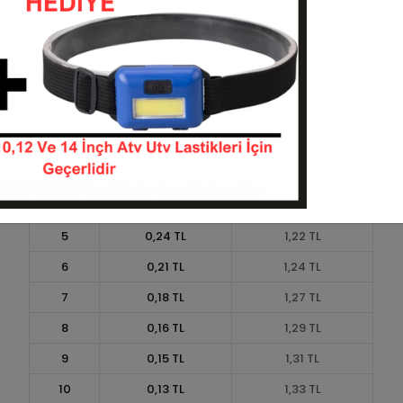
Taksit
Taksit Tutarı
Toplam Tutar
1
1,10 TL
1,10 TL
2
0,55 TL
1,10 TL
3
0,39 TL
1,18 TL
4
0,30 TL
1,20 TL
5
0,24 TL
1,22 TL
6
0,21 TL
1,24 TL
7
0,18 TL
1,27 TL
8
0,16 TL
1,29 TL
9
0,15 TL
1,31 TL
10
0,13 TL
1,33 TL