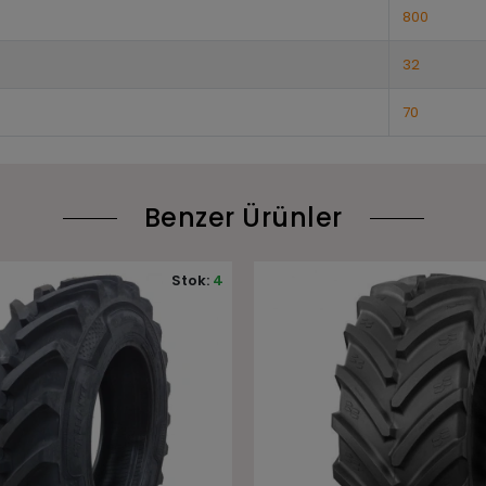
800
32
70
Benzer Ürünler
Stok:
2