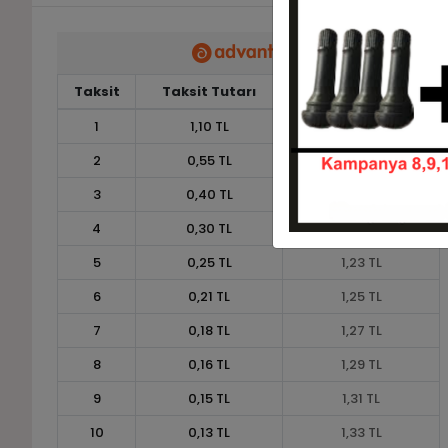
Taksit
Taksit Tutarı
Toplam Tutar
1
1,10 TL
1,10 TL
2
0,55 TL
1,10 TL
3
0,40 TL
1,19 TL
4
0,30 TL
1,21 TL
5
0,25 TL
1,23 TL
6
0,21 TL
1,25 TL
7
0,18 TL
1,27 TL
8
0,16 TL
1,29 TL
9
0,15 TL
1,31 TL
10
0,13 TL
1,33 TL