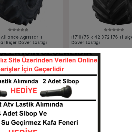
Sepete Ekle
Sepete Ekle
42 372 176 Tl Biçer
500/85R24 570 Alliance Ra
ği
Biçer Döver Lastiği
107542-L716ALLIANCE
5008524-L503ALLIAN
KARGO
33 TL
75.277,13 TL
BEDAVA
Sepete Ekle
Sepete Ekle