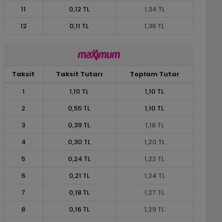
11
0,12 TL
1,34 TL
12
0,11 TL
1,36 TL
Taksit
Taksit Tutarı
Toplam Tutar
1
1,10 TL
1,10 TL
2
0,55 TL
1,10 TL
3
0,39 TL
1,18 TL
4
0,30 TL
1,20 TL
5
0,24 TL
1,22 TL
6
0,21 TL
1,24 TL
7
0,18 TL
1,27 TL
8
0,16 TL
1,29 TL