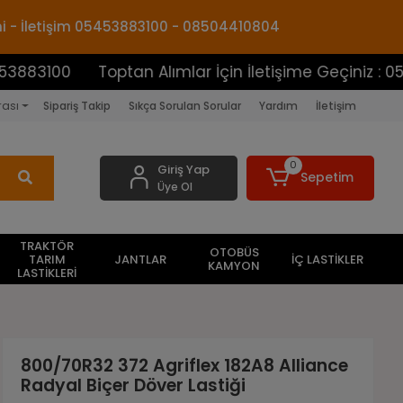
mi - İletişim 05453883100 - 08504410804
0
Toptan Alımlar İçin İletişime Geçiniz : 05453883
rası
Sipariş Takip
Sıkça Sorulan Sorular
Yardım
İletişim
0
Giriş Yap
Sepetim
Üye Ol
TRAKTÖR
OTOBÜS
TARIM
JANTLAR
İÇ LASTİKLER
KAMYON
LASTİKLERİ
800/70R32 372 Agriflex 182A8 Alliance
Radyal Biçer Döver Lastiği