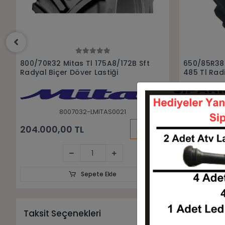
Sepete Ekle
650/85R38 Alliance Agrıstar Iı
If710/75 R 
485 Tl Radial Biçer Döver Lastiği
Döver Lasti
6508538-L657ALLIANCE
7
KARGO
196.006,39 TL
225.704,
BEDAVA
Sepete Ekle
Taksit Seçenekleri