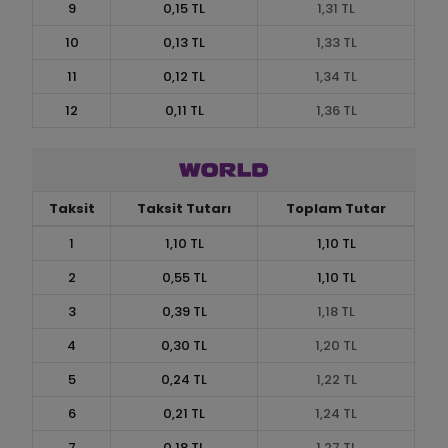
9
0,15 TL
1,31 TL
10
0,13 TL
1,33 TL
11
0,12 TL
1,34 TL
12
0,11 TL
1,36 TL
Taksit
Taksit Tutarı
Toplam Tutar
1
1,10 TL
1,10 TL
2
0,55 TL
1,10 TL
3
0,39 TL
1,18 TL
4
0,30 TL
1,20 TL
5
0,24 TL
1,22 TL
6
0,21 TL
1,24 TL
7
0,18 TL
1,27 TL