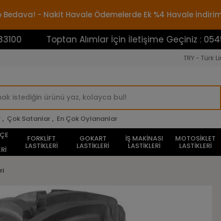
rgo Bedava! - Nakit Havale Ödemelerde Ek %4 Havale İndiri
Toptan Alımlar İçin İletişime Geçiniz : 0545388310
TRY - Türk Li
r
,
Çok Satanlar
,
En Çok Oylananlar
HÇE
FORKLİFT
GOKART
İŞ MAKİNASI
MOTOSİKLET
LASTİKLERİ
LASTİKLERİ
LASTİKLERİ
LASTİKLERİ
Rİ
ri