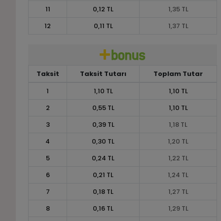
11
0,12 TL
1,35 TL
12
0,11 TL
1,37 TL
Taksit
Taksit Tutarı
Toplam Tutar
1
1,10 TL
1,10 TL
2
0,55 TL
1,10 TL
3
0,39 TL
1,18 TL
4
0,30 TL
1,20 TL
5
0,24 TL
1,22 TL
6
0,21 TL
1,24 TL
7
0,18 TL
1,27 TL
8
0,16 TL
1,29 TL