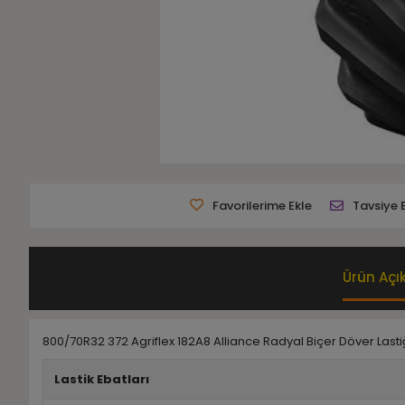
Favorilerime Ekle
Tavsiye 
Ürün Açı
800/70R32 372 Agriflex 182A8 Alliance Radyal Biçer Döver Lasti
Lastik Ebatları