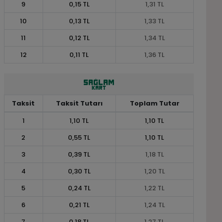
9
0,15 TL
1,31 TL
10
0,13 TL
1,33 TL
11
0,12 TL
1,34 TL
12
0,11 TL
1,36 TL
Taksit
Taksit Tutarı
Toplam Tutar
1
1,10 TL
1,10 TL
2
0,55 TL
1,10 TL
3
0,39 TL
1,18 TL
4
0,30 TL
1,20 TL
5
0,24 TL
1,22 TL
6
0,21 TL
1,24 TL
7
0,18 TL
1,27 TL