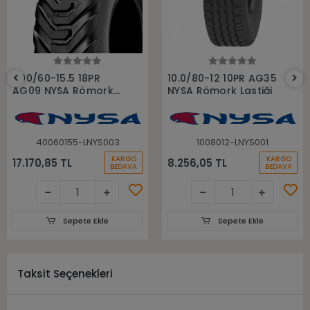
Sepete Ekle
Sepete Ekle
400/60-15.5 18PR
10.0/80-12 10PR AG35
AG09 NYSA Römork
NYSA Römork Lastiği
Lastiği
40060155-LNYS003
1008012-LNYS001
KARGO
KARGO
17.170,85 TL
8.256,05 TL
BEDAVA
BEDAVA
Sepete Ekle
Sepete Ekle
Taksit Seçenekleri