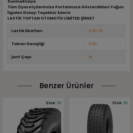
Sunmaktayız
Tüm Ziyaretçilerimize Portalımıza Gösterdikleri Yoğun
İlgiden Dolayı Teşekkür Ederiz
LASTİK TOPTAN OTOMOTİV LİMİTED ŞİRKET
Lastik Ebatları
9.00-16
Taban Genişliği
9.00
jant Çapı
16
Benzer Ürünler
Stok:
10
Stok:
10