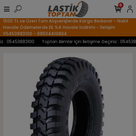
0
1500 TL ve Üzeri Tüm Alışverişlerde Kargo Bedava! - Nakit
Havale Ödemelerde Ek %4 Havale İndirimi - İletişim
05453883100 - 08504410804
 : 05453883100
Toptan Alımlar İçin İletişime Geçiniz : 05453883