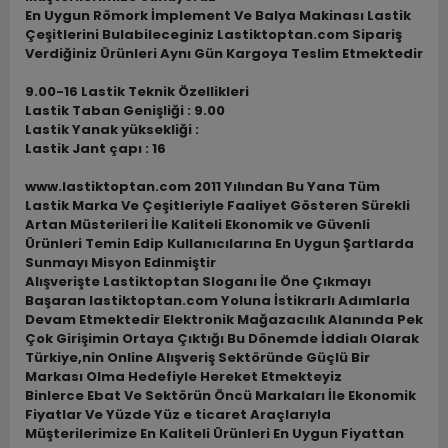
En Uygun Römork İmplement Ve Balya Makinası Lastik
Çeşitlerini Bulabileceginiz Lastiktoptan.com Sipariş
Verdiğiniz Ürünleri Aynı Gün Kargoya Teslim Etmektedir
9.00-16 Lastik Teknik Özellikleri
Lastik Taban Genişliği : 9.00
Lastik Yanak yüksekliği :
Lastik Jant çapı : 16
www.lastiktoptan.com 2011 Yılından Bu Yana Tüm
Lastik Marka Ve Çeşitleriyle Faaliyet Gösteren Sürekli
Artan Müsterileri İle Kaliteli Ekonomik ve Güvenli
Ürünleri Temin Edip Kullanıcılarına En Uygun Şartlarda
Sunmayı Misyon Edinmiştir
Alışverişte Lastiktoptan Sloganı İle Öne Çıkmayı
Başaran lastiktoptan.com Yoluna İstikrarlı Adımlarla
Devam Etmektedir Elektronik Mağazacılık Alanında Pek
Çok Girişimin Ortaya Çıktığı Bu Dönemde İddialı Olarak
Türkiye,nin Online Alışveriş Sektöründe Güçlü Bir
Markası Olma Hedefiyle Hereket Etmekteyiz
Binlerce Ebat Ve Sektörün Öncü Markaları İle Ekonomik
Fiyatlar Ve Yüzde Yüz e ticaret Araçlarıyla
Müşterilerimize En Kaliteli Ürünleri En Uygun Fiyattan