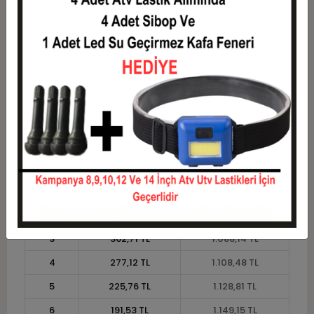
8
148,73 TL
1.189,83 TL
9
134,46 TL
1.210,17 TL
10
123,05 TL
1.230,51 TL
11
112,79 TL
1.240,68 TL
12
105,08 TL
1.261,02 TL
Taksit
Taksit Tutarı
Toplam Tutar
1
1.016,95 TL
1.016,95 TL
2
508,47 TL
1.016,95 TL
3
362,71 TL
1.088,14 TL
4
277,12 TL
1.108,48 TL
5
225,76 TL
1.128,81 TL
6
191,53 TL
1.149,15 TL