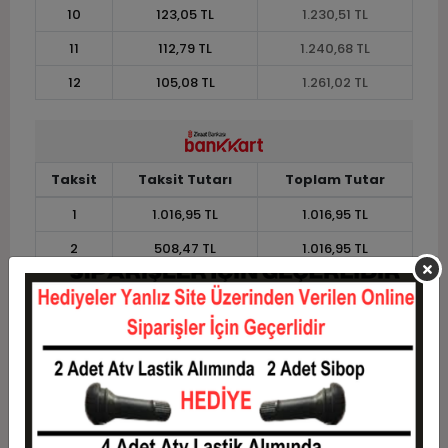
10
123,05 TL
1.230,51 TL
11
112,79 TL
1.240,68 TL
12
105,08 TL
1.261,02 TL
Taksit
Taksit Tutarı
Toplam Tutar
1
1.016,95 TL
1.016,95 TL
2
508,47 TL
1.016,95 TL
3
362,71 TL
1.088,14 TL
4
277,12 TL
1.108,48 TL
5
225,76 TL
1.128,81 TL
6
191,53 TL
1.149,15 TL
7
167,07 TL
1.169,49 TL