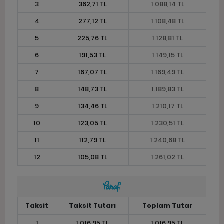
3
362,71 TL
1.088,14 TL
4
277,12 TL
1.108,48 TL
5
225,76 TL
1.128,81 TL
6
191,53 TL
1.149,15 TL
7
167,07 TL
1.169,49 TL
8
148,73 TL
1.189,83 TL
9
134,46 TL
1.210,17 TL
10
123,05 TL
1.230,51 TL
11
112,79 TL
1.240,68 TL
12
105,08 TL
1.261,02 TL
Taksit
Taksit Tutarı
Toplam Tutar
1
1.016,95 TL
1.016,95 TL