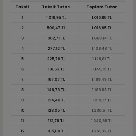
Taksit
Taksit Tutarı
Toplam Tutar
1
1.016,95 TL
1.016,95 TL
2
508,47 TL
1.016,95 TL
3
362,71 TL
1.088,14 TL
4
277,12 TL
1.108,48 TL
5
225,76 TL
1.128,81 TL
6
191,53 TL
1.149,15 TL
7
167,07 TL
1.169,49 TL
8
148,73 TL
1.189,83 TL
9
134,46 TL
1.210,17 TL
10
123,05 TL
1.230,51 TL
11
112,79 TL
1.240,68 TL
12
105,08 TL
1.261,02 TL