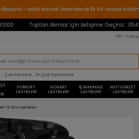
rgo Bedava! - Nakit Havale Ödemelerde Ek %4 Havale İndiri
Toptan Alımlar İçin İletişime Geçiniz : 0545388310
TRY - Türk Li
r
,
Çok Satanlar
,
En Çok Oylananlar
HÇE
FORKLİFT
GOKART
İŞ MAKİNASI
MOTOSİKLET
LASTİKLERİ
LASTİKLERİ
LASTİKLERİ
LASTİKLERİ
Rİ
x8-12 Atv Lastikleri