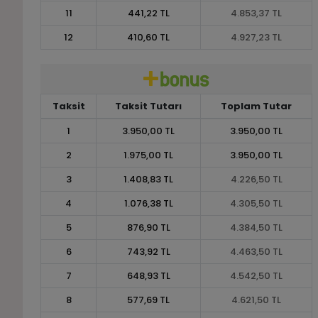
11
441,22 TL
4.853,37 TL
12
410,60 TL
4.927,23 TL
Taksit
Taksit Tutarı
Toplam Tutar
1
3.950,00 TL
3.950,00 TL
2
1.975,00 TL
3.950,00 TL
3
1.408,83 TL
4.226,50 TL
4
1.076,38 TL
4.305,50 TL
5
876,90 TL
4.384,50 TL
6
743,92 TL
4.463,50 TL
7
648,93 TL
4.542,50 TL
8
577,69 TL
4.621,50 TL