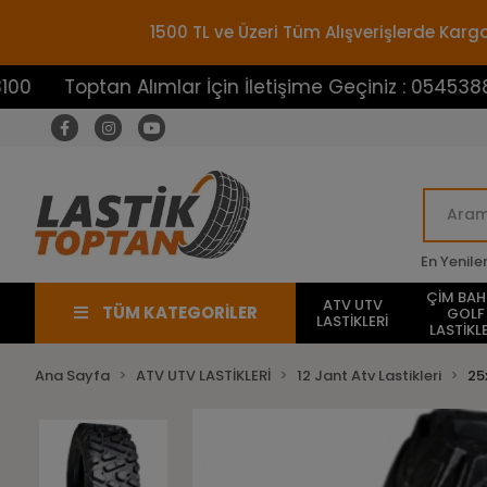
1500 TL ve Üzeri Tüm Alışverişlerde Ka
ptan Alımlar İçin İletişime Geçiniz : 05453883100
En Yenile
ÇİM BA
ATV UTV
TÜM KATEGORİLER
GOLF
LASTİKLERİ
LASTİKLE
Ana Sayfa
ATV UTV LASTİKLERİ
12 Jant Atv Lastikleri
25