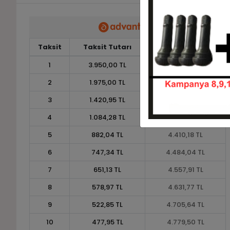
Taksit
Taksit Tutarı
Toplam Tutar
1
3.950,00 TL
3.950,00 TL
2
1.975,00 TL
3.950,00 TL
3
1.420,95 TL
4.262,84 TL
4
1.084,28 TL
4.337,10 TL
5
882,04 TL
4.410,18 TL
6
747,34 TL
4.484,04 TL
7
651,13 TL
4.557,91 TL
8
578,97 TL
4.631,77 TL
9
522,85 TL
4.705,64 TL
10
477,95 TL
4.779,50 TL