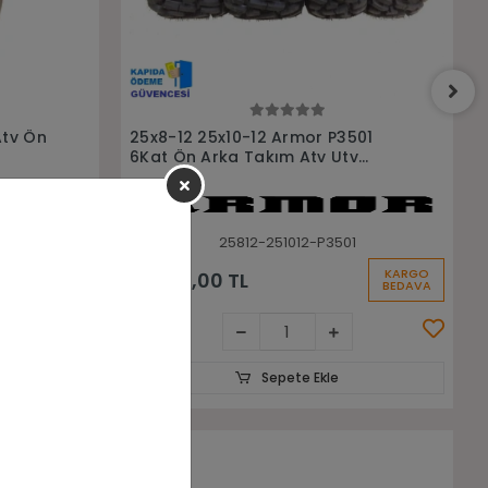
Sepete Ekle
501
25x8-12 25x10-12 Junkai sw679 Ön
v
Arka Takım Asfalt Yol Atv Utv
Lastiği
1
25812-251012-SW679
KARGO
KARGO
20.500,00 TL
BEDAVA
BEDAVA
Sepete Ekle