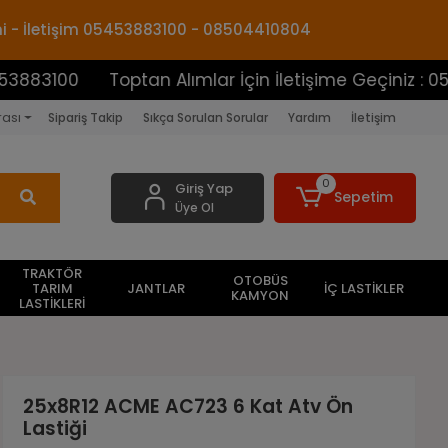
mi - İletişim 05453883100 - 08504410804
0
Toptan Alımlar İçin İletişime Geçiniz : 054538831
rası
Sipariş Takip
Sıkça Sorulan Sorular
Yardım
İletişim
0
Giriş Yap
Sepetim
Üye Ol
TRAKTÖR
OTOBÜS
TARIM
JANTLAR
İÇ LASTİKLER
KAMYON
LASTİKLERİ
25x8R12 ACME AC723 6 Kat Atv Ön
Lastiği