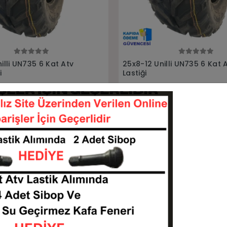
Sepete Ekle
Sepete Ekle
lli UN735 6 Kat Atv Ön
25x8-12 25x10-12 Armor P3
6Kat Ön Arka Takım Atv Ut
Lastiği
25812-UN735
25812-251012-P350
KARGO
 TL
21.500,00 TL
BEDAVA
Sepete Ekle
Sepete Ekle