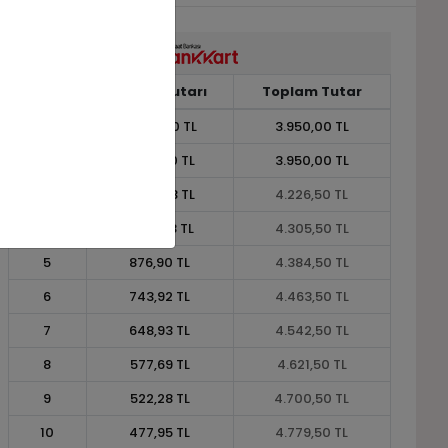
Taksit
Taksit Tutarı
Toplam Tutar
1
3.950,00 TL
3.950,00 TL
2
1.975,00 TL
3.950,00 TL
3
1.408,83 TL
4.226,50 TL
4
1.076,38 TL
4.305,50 TL
5
876,90 TL
4.384,50 TL
6
743,92 TL
4.463,50 TL
7
648,93 TL
4.542,50 TL
8
577,69 TL
4.621,50 TL
9
522,28 TL
4.700,50 TL
10
477,95 TL
4.779,50 TL