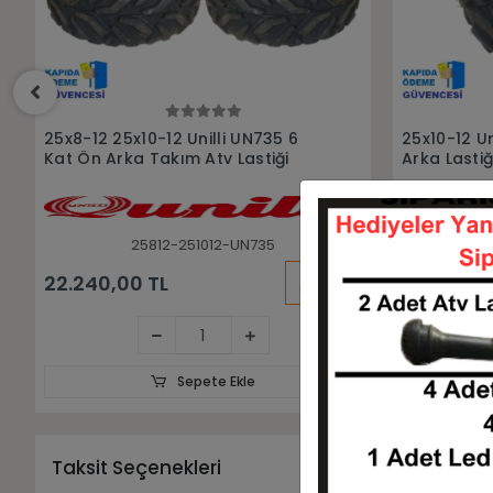
Sepete Ekle
25x10-12 Unilli UN735 6 Kat Atv
25x8-12 Uni
Arka Lastiği
Lastiği
251012-UN735
KARGO
5.800,00 TL
5.320,00
BEDAVA
Sepete Ekle
Taksit Seçenekleri