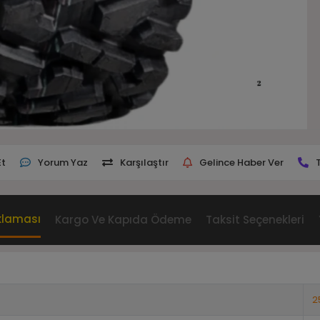
Et
Yorum Yaz
Karşılaştır
Gelince Haber Ver
klaması
Kargo Ve Kapıda Ödeme
Taksit Seçenekleri
2