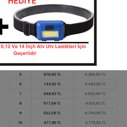
Taksit
Taksit Tutarı
Toplam Tutar
1
3.950,00 TL
3.950,00 TL
2
1.975,00 TL
3.950,00 TL
3
1.408,83 TL
4.226,50 TL
4
1.076,38 TL
4.305,50 TL
5
876,90 TL
4.384,50 TL
6
743,92 TL
4.463,50 TL
7
648,93 TL
4.542,50 TL
8
577,69 TL
4.621,50 TL
9
522,28 TL
4.700,50 TL
10
477,95 TL
4.779,50 TL