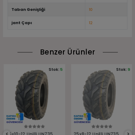
Taban Genişliği
10
jant Çapı
12
Benzer Ürünler
Stok:
5
Stok:
9
Sepete Ekle
Sepete Ekle
25x10-12 Unilli UN735
25x8-12 Unilli UN735