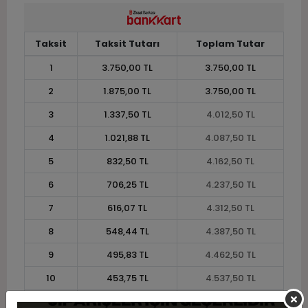
Taksit
Taksit Tutarı
Toplam Tutar
1
3.750,00 TL
3.750,00 TL
2
1.875,00 TL
3.750,00 TL
3
1.337,50 TL
4.012,50 TL
4
1.021,88 TL
4.087,50 TL
5
832,50 TL
4.162,50 TL
6
706,25 TL
4.237,50 TL
7
616,07 TL
4.312,50 TL
8
548,44 TL
4.387,50 TL
9
495,83 TL
4.462,50 TL
10
453,75 TL
4.537,50 TL
11
415,91 TL
4.575,00 TL