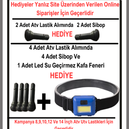
12
387,50 TL
4.650,00 TL
Taksit
Taksit Tutarı
Toplam Tutar
1
3.750,00 TL
3.750,00 TL
2
1.875,00 TL
3.750,00 TL
3
1.337,50 TL
4.012,50 TL
4
1.021,88 TL
4.087,50 TL
5
832,50 TL
4.162,50 TL
6
706,25 TL
4.237,50 TL
7
616,07 TL
4.312,50 TL
8
548,44 TL
4.387,50 TL
9
495,83 TL
4.462,50 TL