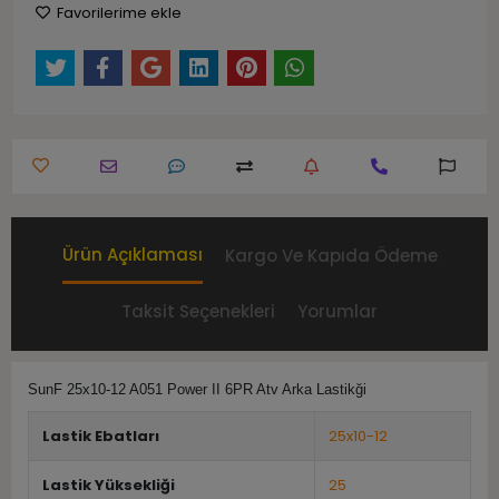
Favorilerime ekle
Ürün Açıklaması
Kargo Ve Kapıda Ödeme
Taksit Seçenekleri
Yorumlar
SunF 25x10-12 A051 Power II 6PR Atv Arka Lastikği
Lastik Ebatları
25x10-12
Lastik Yüksekliği
25