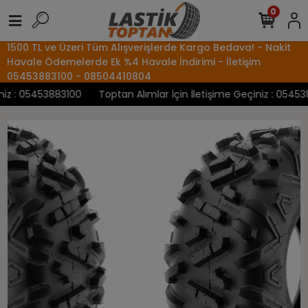
0
1500 TL ve Üzeri Tüm Alışverişlerde Kargo Bedava! - Nakit
Havale Ödemelerde Ek %4 Havale İndirimi - İletişim
05453883100 - 08504410804
z : 05453883100
Toptan Alımlar İçin İletişime Geçiniz : 0545388