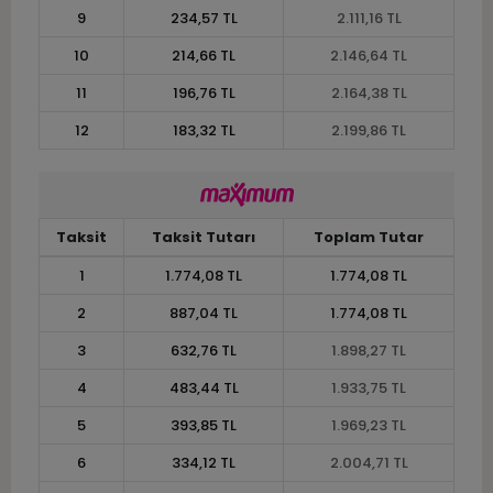
9
234,57 TL
2.111,16 TL
10
214,66 TL
2.146,64 TL
11
196,76 TL
2.164,38 TL
12
183,32 TL
2.199,86 TL
Taksit
Taksit Tutarı
Toplam Tutar
1
1.774,08 TL
1.774,08 TL
2
887,04 TL
1.774,08 TL
3
632,76 TL
1.898,27 TL
4
483,44 TL
1.933,75 TL
5
393,85 TL
1.969,23 TL
6
334,12 TL
2.004,71 TL