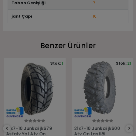
Taban Genişliği
7
jant Çapı
10
Benzer Ürünler
Stok:
1
Stok:
21
Sepete Ekle
Sepete Ekle
21x7-10 Junkai jk679
21x7-10 Junkai jk600
Asfaly Yol Atv Ön
Atv Ön Lastiği