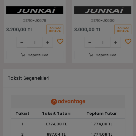
Lastiği
21710-JK679
21710-JK600
KARGO
KARGO
3.200,00 TL
3.000,00 TL
BEDAVA
BEDAVA
Sepete Ekle
Sepete Ekle
Taksit Seçenekleri
Taksit
Taksit Tutarı
Toplam Tutar
1
1.774,08 TL
1.774,08 TL
2
887,04 TL
1.774,08 TL