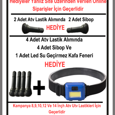
12
183,32 TL
2.199,86 TL
Taksit
Taksit Tutarı
Toplam Tutar
1
1.774,08 TL
1.774,08 TL
2
887,04 TL
1.774,08 TL
3
632,76 TL
1.898,27 TL
4
483,44 TL
1.933,75 TL
5
393,85 TL
1.969,23 TL
6
334,12 TL
2.004,71 TL
7
291,46 TL
2.040,19 TL
8
259,46 TL
2.075,67 TL
9
234,57 TL
2.111,16 TL
10
214,66 TL
2.146,64 TL