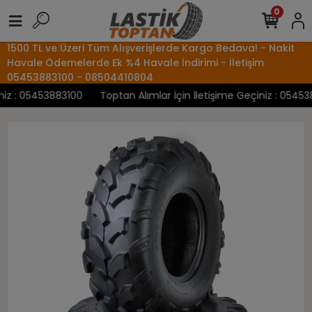
0
1500 TL ve Üzeri Tüm Alışverişlerde Kargo Bedava! - Nakit
Havale Ödemelerde Ek %4 Havale İndirimi - İletişim
05453883100 - 08504410804
z : 05453883100
Toptan Alımlar İçin İletişime Geçiniz : 0545388