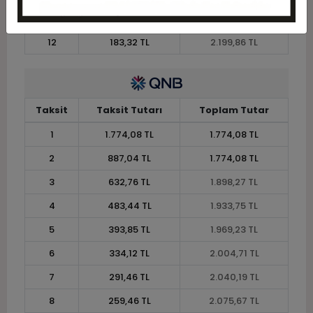
11
196,76 TL
2.164,38 TL
12
183,32 TL
2.199,86 TL
Taksit
Taksit Tutarı
Toplam Tutar
1
1.774,08 TL
1.774,08 TL
2
887,04 TL
1.774,08 TL
3
632,76 TL
1.898,27 TL
4
483,44 TL
1.933,75 TL
5
393,85 TL
1.969,23 TL
6
334,12 TL
2.004,71 TL
7
291,46 TL
2.040,19 TL
8
259,46 TL
2.075,67 TL