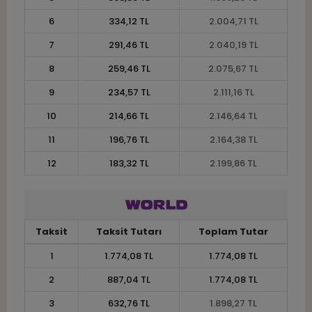
6
334,12 TL
2.004,71 TL
7
291,46 TL
2.040,19 TL
8
259,46 TL
2.075,67 TL
9
234,57 TL
2.111,16 TL
10
214,66 TL
2.146,64 TL
11
196,76 TL
2.164,38 TL
12
183,32 TL
2.199,86 TL
Taksit
Taksit Tutarı
Toplam Tutar
1
1.774,08 TL
1.774,08 TL
2
887,04 TL
1.774,08 TL
3
632,76 TL
1.898,27 TL