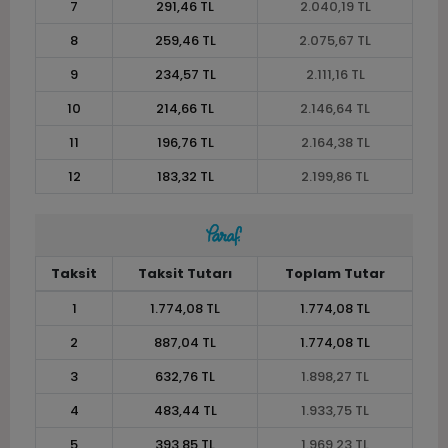
7
291,46 TL
2.040,19 TL
8
259,46 TL
2.075,67 TL
9
234,57 TL
2.111,16 TL
10
214,66 TL
2.146,64 TL
11
196,76 TL
2.164,38 TL
12
183,32 TL
2.199,86 TL
Taksit
Taksit Tutarı
Toplam Tutar
1
1.774,08 TL
1.774,08 TL
2
887,04 TL
1.774,08 TL
3
632,76 TL
1.898,27 TL
4
483,44 TL
1.933,75 TL
5
393,85 TL
1.969,23 TL