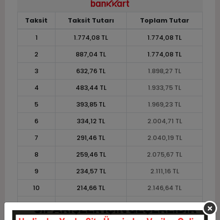
Taksit
Taksit Tutarı
Toplam Tutar
1
1.774,08 TL
1.774,08 TL
2
887,04 TL
1.774,08 TL
3
632,76 TL
1.898,27 TL
4
483,44 TL
1.933,75 TL
5
393,85 TL
1.969,23 TL
6
334,12 TL
2.004,71 TL
7
291,46 TL
2.040,19 TL
8
259,46 TL
2.075,67 TL
9
234,57 TL
2.111,16 TL
10
214,66 TL
2.146,64 TL
11
196,76 TL
2.164,38 TL