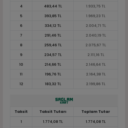
4
483,44 TL
1.933,75 TL
5
393,85 TL
1.969,23 TL
6
334,12 TL
2.004,71 TL
7
291,46 TL
2.040,19 TL
8
259,46 TL
2.075,67 TL
9
234,57 TL
2.111,16 TL
10
214,66 TL
2.146,64 TL
11
196,76 TL
2.164,38 TL
12
183,32 TL
2.199,86 TL
Taksit
Taksit Tutarı
Toplam Tutar
1
1.774,08 TL
1.774,08 TL