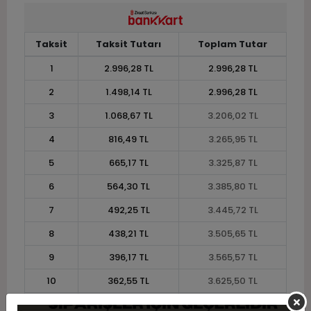
Taksit
Taksit Tutarı
Toplam Tutar
1
2.996,28 TL
2.996,28 TL
2
1.498,14 TL
2.996,28 TL
3
1.068,67 TL
3.206,02 TL
4
816,49 TL
3.265,95 TL
5
665,17 TL
3.325,87 TL
6
564,30 TL
3.385,80 TL
7
492,25 TL
3.445,72 TL
8
438,21 TL
3.505,65 TL
9
396,17 TL
3.565,57 TL
10
362,55 TL
3.625,50 TL
11
332,31 TL
3.655,46 TL