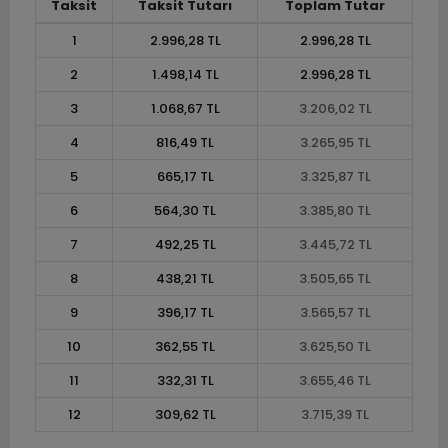
Taksit
Taksit Tutarı
Toplam Tutar
1
2.996,28 TL
2.996,28 TL
2
1.498,14 TL
2.996,28 TL
3
1.068,67 TL
3.206,02 TL
4
816,49 TL
3.265,95 TL
5
665,17 TL
3.325,87 TL
6
564,30 TL
3.385,80 TL
7
492,25 TL
3.445,72 TL
8
438,21 TL
3.505,65 TL
9
396,17 TL
3.565,57 TL
10
362,55 TL
3.625,50 TL
11
332,31 TL
3.655,46 TL
12
309,62 TL
3.715,39 TL