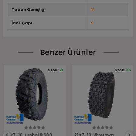
Taban Genişliği
10
jant Çapı
9
Benzer Ürünler
Stok:
21
Stok:
35
Sepete Ekle
Sepete Ekle
21x7-10 Junkai jk600
21X7-10 Silvermax