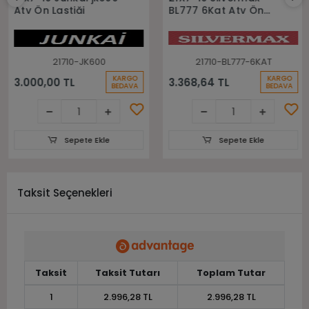
Atv Ön Lastiği
BL777 6Kat Atv Ön
Lastiği
21710-JK600
21710-BL777-6KAT
KARGO
KARGO
3.000,00 TL
3.368,64 TL
BEDAVA
BEDAVA
Sepete Ekle
Sepete Ekle
Taksit Seçenekleri
Taksit
Taksit Tutarı
Toplam Tutar
1
2.996,28 TL
2.996,28 TL