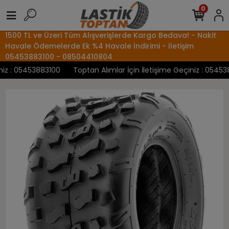
0
1500 TL ve Üzeri Tüm Alışverişlerde Kargo Bedava! - Nakit
Havale Ödemelerde Ek %4 Havale İndirimi - İletişim
05453883100 - 08504410804
z : 05453883100
Toptan Alımlar İçin İletişime Geçiniz : 0545388