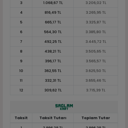
3
1.068,67 TL
3.206,02 TL
4
816,49 TL
3.265,95 TL
5
665,17 TL
3.325,87 TL
6
564,30 TL
3.385,80 TL
7
492,25 TL
3.445,72 TL
8
438,21 TL
3.505,65 TL
9
396,17 TL
3.565,57 TL
10
362,55 TL
3.625,50 TL
11
332,31 TL
3.655,46 TL
12
309,62 TL
3.715,39 TL
Taksit
Taksit Tutarı
Toplam Tutar
1
2.996,28 TL
2.996,28 TL