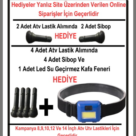
12
309,62 TL
3.715,39 TL
Taksit
Taksit Tutarı
Toplam Tutar
1
2.996,28 TL
2.996,28 TL
2
1.498,14 TL
2.996,28 TL
3
1.068,67 TL
3.206,02 TL
4
816,49 TL
3.265,95 TL
5
665,17 TL
3.325,87 TL
6
564,30 TL
3.385,80 TL
7
492,25 TL
3.445,72 TL
8
438,21 TL
3.505,65 TL
9
396,17 TL
3.565,57 TL