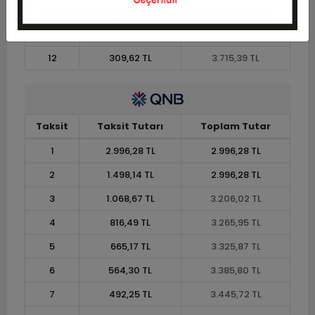
10
362,55 TL
3.625,50 TL
11
332,31 TL
3.655,46 TL
12
309,62 TL
3.715,39 TL
Taksit
Taksit Tutarı
Toplam Tutar
1
2.996,28 TL
2.996,28 TL
2
1.498,14 TL
2.996,28 TL
3
1.068,67 TL
3.206,02 TL
4
816,49 TL
3.265,95 TL
5
665,17 TL
3.325,87 TL
6
564,30 TL
3.385,80 TL
7
492,25 TL
3.445,72 TL