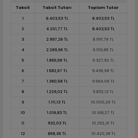
Taksit
Taksit Tutarı
Toplam Tutar
1
8.403,53 TL
8.403,53 TL
2
4.201,77 TL
8.403,53 TL
3
2.997,26 TL
8.991,78 TL
4
2.289,96 TL
9.159,85 TL
5
1.865,58 TL
9.327,92 TL
6
1.582,67 TL
9.495,99 TL
7
1.380,58 TL
9.664,06 TL
8
1.229,02 TL
9.832,13 TL
9
1.111,13 TL
10.000,20 TL
10
1.016,83 TL
10.168,27 TL
11
932,03 TL
10.252,31 TL
12
868,36 TL
10.420,38 TL