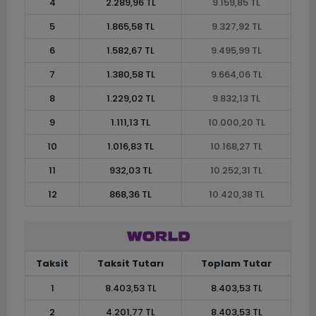
4
2.289,96 TL
9.159,85 TL
5
1.865,58 TL
9.327,92 TL
6
1.582,67 TL
9.495,99 TL
7
1.380,58 TL
9.664,06 TL
8
1.229,02 TL
9.832,13 TL
9
1.111,13 TL
10.000,20 TL
10
1.016,83 TL
10.168,27 TL
11
932,03 TL
10.252,31 TL
12
868,36 TL
10.420,38 TL
Taksit
Taksit Tutarı
Toplam Tutar
1
8.403,53 TL
8.403,53 TL
2
4.201,77 TL
8.403,53 TL