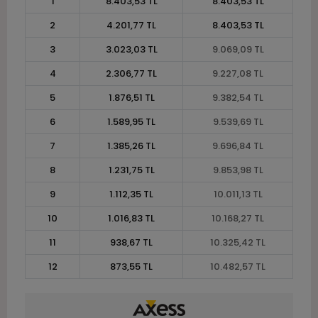
1
8.403,53 TL
8.403,53 TL
2
4.201,77 TL
8.403,53 TL
3
3.023,03 TL
9.069,09 TL
4
2.306,77 TL
9.227,08 TL
5
1.876,51 TL
9.382,54 TL
6
1.589,95 TL
9.539,69 TL
7
1.385,26 TL
9.696,84 TL
8
1.231,75 TL
9.853,98 TL
9
1.112,35 TL
10.011,13 TL
10
1.016,83 TL
10.168,27 TL
11
938,67 TL
10.325,42 TL
12
873,55 TL
10.482,57 TL