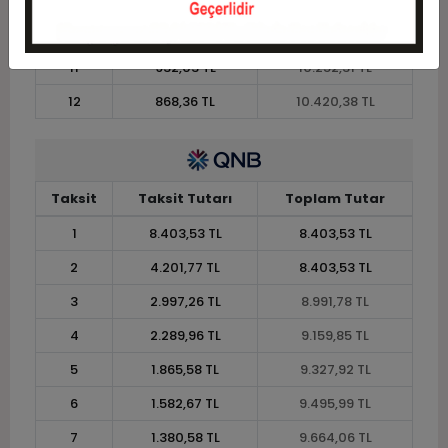
10
1.016,83 TL
10.168,27 TL
11
932,03 TL
10.252,31 TL
12
868,36 TL
10.420,38 TL
Taksit
Taksit Tutarı
Toplam Tutar
1
8.403,53 TL
8.403,53 TL
2
4.201,77 TL
8.403,53 TL
3
2.997,26 TL
8.991,78 TL
4
2.289,96 TL
9.159,85 TL
5
1.865,58 TL
9.327,92 TL
6
1.582,67 TL
9.495,99 TL
7
1.380,58 TL
9.664,06 TL