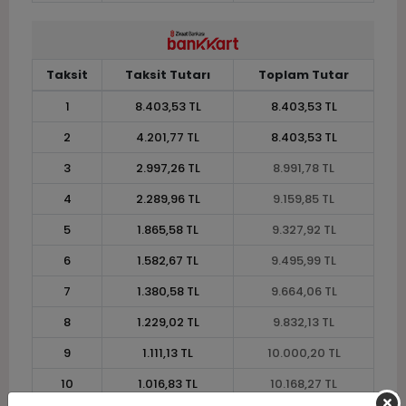
Taksit
Taksit Tutarı
Toplam Tutar
1
8.403,53 TL
8.403,53 TL
2
4.201,77 TL
8.403,53 TL
3
2.997,26 TL
8.991,78 TL
4
2.289,96 TL
9.159,85 TL
5
1.865,58 TL
9.327,92 TL
6
1.582,67 TL
9.495,99 TL
7
1.380,58 TL
9.664,06 TL
8
1.229,02 TL
9.832,13 TL
9
1.111,13 TL
10.000,20 TL
10
1.016,83 TL
10.168,27 TL