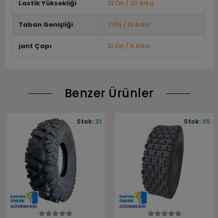
Lastik Yüksekliği
21 Ön / 20 Arka
Taban Genişliği
7 Ön / 10 Arka
jant Çapı
10 Ön / 9 Arka
Benzer Ürünler
Stok:
21
Stok:
35