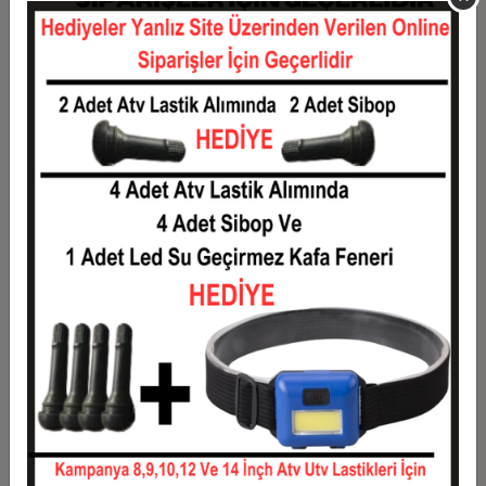
11
932,03 TL
10.252,31 TL
12
868,36 TL
10.420,38 TL
Taksit
Taksit Tutarı
Toplam Tutar
1
8.403,53 TL
8.403,53 TL
2
4.201,77 TL
8.403,53 TL
3
2.997,26 TL
8.991,78 TL
4
2.289,96 TL
9.159,85 TL
5
1.865,58 TL
9.327,92 TL
6
1.582,67 TL
9.495,99 TL
7
1.380,58 TL
9.664,06 TL
8
1.229,02 TL
9.832,13 TL
9
1.111,13 TL
10.000,20 TL