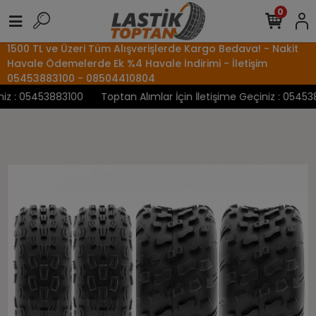
0
1500 TL ve Üzeri Tüm Alışverişlerde Kargo Bedava! - Nakit
Havale Ödemelerde Ek %4 Havale İndirimi - İletişim
05453883100 - 08504410804
z : 05453883100
Toptan Alımlar İçin İletişime Geçiniz : 0545388