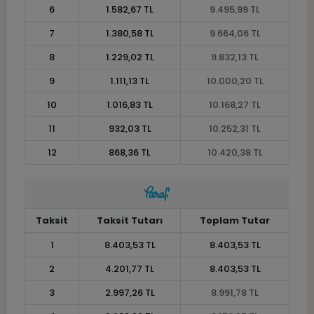
6
1.582,67 TL
9.495,99 TL
7
1.380,58 TL
9.664,06 TL
8
1.229,02 TL
9.832,13 TL
9
1.111,13 TL
10.000,20 TL
10
1.016,83 TL
10.168,27 TL
11
932,03 TL
10.252,31 TL
12
868,36 TL
10.420,38 TL
Taksit
Taksit Tutarı
Toplam Tutar
1
8.403,53 TL
8.403,53 TL
2
4.201,77 TL
8.403,53 TL
3
2.997,26 TL
8.991,78 TL