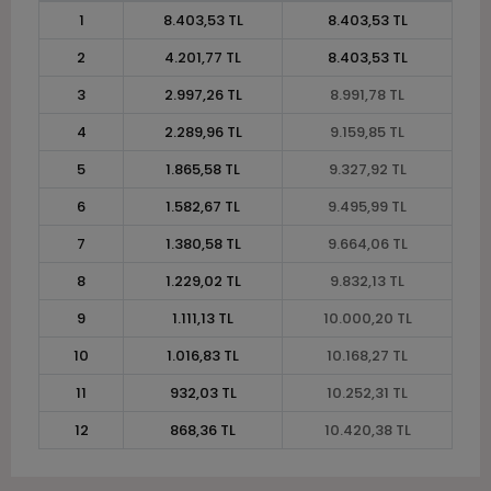
1
8.403,53 TL
8.403,53 TL
2
4.201,77 TL
8.403,53 TL
3
2.997,26 TL
8.991,78 TL
4
2.289,96 TL
9.159,85 TL
5
1.865,58 TL
9.327,92 TL
6
1.582,67 TL
9.495,99 TL
7
1.380,58 TL
9.664,06 TL
8
1.229,02 TL
9.832,13 TL
9
1.111,13 TL
10.000,20 TL
10
1.016,83 TL
10.168,27 TL
11
932,03 TL
10.252,31 TL
12
868,36 TL
10.420,38 TL