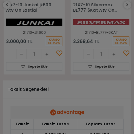
Sepete Ekle
Sepete Ekle
21x7-10 Junkai jk600
21X7-10 Silvermax
Atv Ön Lastiği
BL777 6Kat Atv Ön
Lastiği
21710-JK600
21710-BL777-6KAT
KARGO
KARGO
3.000,00 TL
3.368,64 TL
BEDAVA
BEDAVA
Sepete Ekle
Sepete Ekle
Taksit Seçenekleri
Taksit
Taksit Tutarı
Toplam Tutar