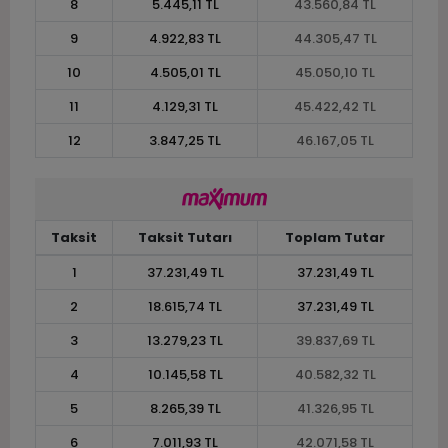
8
5.445,11 TL
43.560,84 TL
9
4.922,83 TL
44.305,47 TL
10
4.505,01 TL
45.050,10 TL
11
4.129,31 TL
45.422,42 TL
12
3.847,25 TL
46.167,05 TL
Taksit
Taksit Tutarı
Toplam Tutar
1
37.231,49 TL
37.231,49 TL
2
18.615,74 TL
37.231,49 TL
3
13.279,23 TL
39.837,69 TL
4
10.145,58 TL
40.582,32 TL
5
8.265,39 TL
41.326,95 TL
6
7.011,93 TL
42.071,58 TL