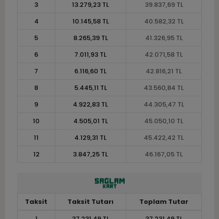
3
13.279,23 TL
39.837,69 TL
4
10.145,58 TL
40.582,32 TL
5
8.265,39 TL
41.326,95 TL
6
7.011,93 TL
42.071,58 TL
7
6.116,60 TL
42.816,21 TL
8
5.445,11 TL
43.560,84 TL
9
4.922,83 TL
44.305,47 TL
10
4.505,01 TL
45.050,10 TL
11
4.129,31 TL
45.422,42 TL
12
3.847,25 TL
46.167,05 TL
Taksit
Taksit Tutarı
Toplam Tutar
1
37.231,49 TL
37.231,49 TL