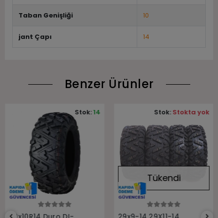
Taban Genişliği
10
jant Çapı
14
Benzer Ürünler
Stok:
14
Stok:
Stokta yok
Tükendi
Sepete Ekle
Stokta Yok
30x10R14 Duro DI-
29x9-14 29X11-14