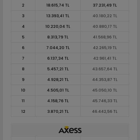
2
18.615,74 TL
37.231,49 TL
3
13.393,41 TL
40.180,22 TL
4
10.220,04 TL
40.880,17 TL
5
8.313,79 TL
41.568,96 TL
6
7.044,20 TL
42.265,19 TL
7
6.137,34 TL
42.961,41 TL
8
5.457,21 TL
43.657,64 TL
9
4.928,21 TL
44.353,87 TL
10
4.505,01 TL
45.050,10 TL
11
4.158,76 TL
45.746,33 TL
12
3.870,21 TL
46.442,56 TL