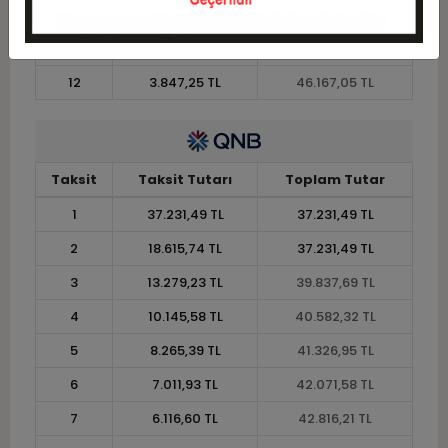
10
4.505,01 TL
45.050,10 TL
11
4.129,31 TL
45.422,42 TL
12
3.847,25 TL
46.167,05 TL
Taksit
Taksit Tutarı
Toplam Tutar
1
37.231,49 TL
37.231,49 TL
2
18.615,74 TL
37.231,49 TL
3
13.279,23 TL
39.837,69 TL
4
10.145,58 TL
40.582,32 TL
5
8.265,39 TL
41.326,95 TL
6
7.011,93 TL
42.071,58 TL
7
6.116,60 TL
42.816,21 TL