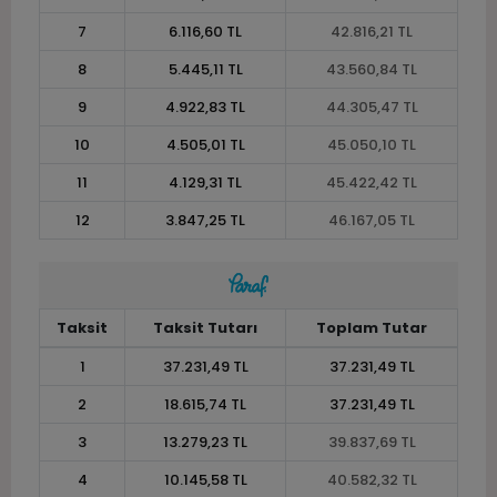
7
6.116,60 TL
42.816,21 TL
8
5.445,11 TL
43.560,84 TL
9
4.922,83 TL
44.305,47 TL
10
4.505,01 TL
45.050,10 TL
11
4.129,31 TL
45.422,42 TL
12
3.847,25 TL
46.167,05 TL
Taksit
Taksit Tutarı
Toplam Tutar
1
37.231,49 TL
37.231,49 TL
2
18.615,74 TL
37.231,49 TL
3
13.279,23 TL
39.837,69 TL
4
10.145,58 TL
40.582,32 TL