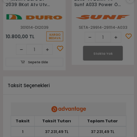
2039 8Kat Atv Utv
Sunf A033 Power Ön
Lastiği
Arka Takım Atv Utv
Lastiği
301014-DI2039
SETA-29914-291114-A033
KARGO
10.800,00 TL
BEDAVA
Stokta Yok
Sepete Ekle
Taksit Seçenekleri
Taksit
Taksit Tutarı
Toplam Tutar
1
37.231,49 TL
37.231,49 TL