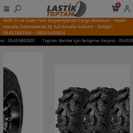
0
1500 TL ve Üzeri Tüm Alışverişlerde Kargo Bedava! - Nakit
Havale Ödemelerde Ek %4 Havale İndirimi - İletişim
05453883100 - 08504410804
z : 05453883100
Toptan Alımlar İçin İletişime Geçiniz : 0545388