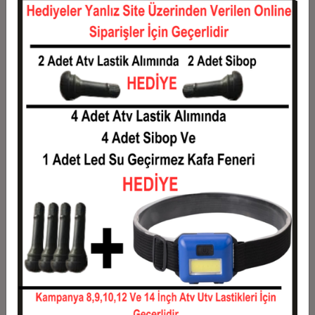
12
3.847,25 TL
46.167,05 TL
Taksit
Taksit Tutarı
Toplam Tutar
1
37.231,49 TL
37.231,49 TL
2
18.615,74 TL
37.231,49 TL
3
13.279,23 TL
39.837,69 TL
4
10.145,58 TL
40.582,32 TL
5
8.265,39 TL
41.326,95 TL
6
7.011,93 TL
42.071,58 TL
7
6.116,60 TL
42.816,21 TL
8
5.445,11 TL
43.560,84 TL
9
4.922,83 TL
44.305,47 TL