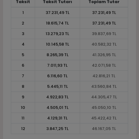
Taksit
Taksit Tutarı
Toplam Tutar
1
37.231,49 TL
37.231,49 TL
2
18.615,74 TL
37.231,49 TL
3
13.279,23 TL
39.837,69 TL
4
10.145,58 TL
40.582,32 TL
5
8.265,39 TL
41.326,95 TL
6
7.011,93 TL
42.071,58 TL
7
6.116,60 TL
42.816,21 TL
8
5.445,11 TL
43.560,84 TL
9
4.922,83 TL
44.305,47 TL
10
4.505,01 TL
45.050,10 TL
11
4.129,31 TL
45.422,42 TL
12
3.847,25 TL
46.167,05 TL