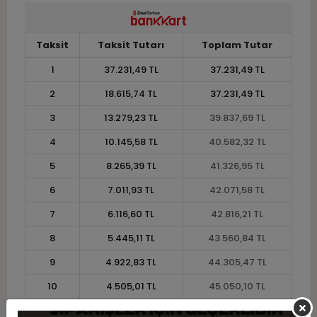
Taksit
Taksit Tutarı
Toplam Tutar
1
37.231,49 TL
37.231,49 TL
2
18.615,74 TL
37.231,49 TL
3
13.279,23 TL
39.837,69 TL
4
10.145,58 TL
40.582,32 TL
5
8.265,39 TL
41.326,95 TL
6
7.011,93 TL
42.071,58 TL
7
6.116,60 TL
42.816,21 TL
8
5.445,11 TL
43.560,84 TL
9
4.922,83 TL
44.305,47 TL
10
4.505,01 TL
45.050,10 TL
11
4.129,31 TL
45.422,42 TL