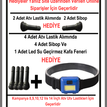
12
211,83 TL
2.542,00 TL
Taksit
Taksit Tutarı
Toplam Tutar
1
2.050,00 TL
2.050,00 TL
2
1.025,00 TL
2.050,00 TL
3
731,17 TL
2.193,50 TL
4
558,62 TL
2.234,50 TL
5
455,10 TL
2.275,50 TL
6
386,08 TL
2.316,50 TL
7
336,79 TL
2.357,50 TL
8
299,81 TL
2.398,50 TL
9
271,06 TL
2.439,50 TL
10
248,05 TL
2.480,50 TL