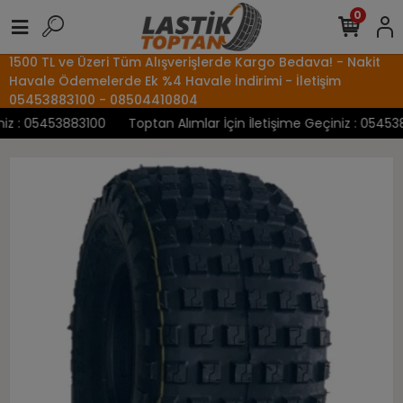
0
1500 TL ve Üzeri Tüm Alışverişlerde Kargo Bedava! - Nakit
Havale Ödemelerde Ek %4 Havale İndirimi - İletişim
05453883100 - 08504410804
z : 05453883100
Toptan Alımlar İçin İletişime Geçiniz : 0545388