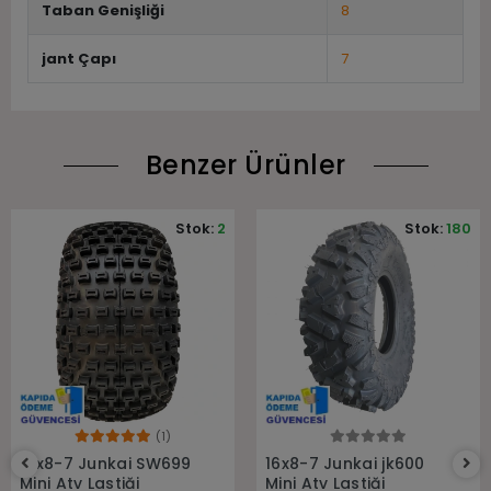
Taban Genişliği
8
jant Çapı
7
Benzer Ürünler
Stok:
2
Stok:
180
(1)
Sepete Ekle
Sepete Ekle
16x8-7 Junkai SW699
16x8-7 Junkai jk600
Mini Atv Lastiği
Mini Atv Lastiği