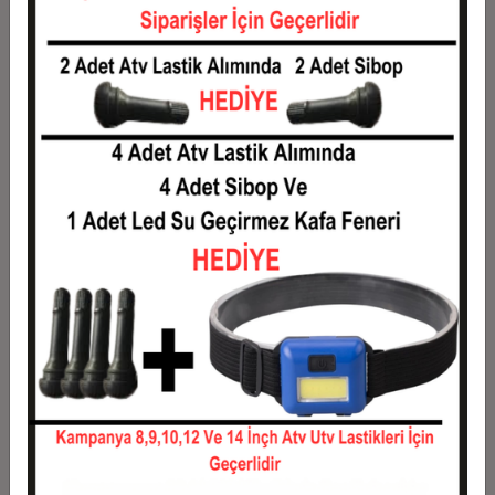
Taksit
Taksit Tutarı
Toplam Tutar
1
2.550,00 TL
2.550,00 TL
2
1.275,00 TL
2.550,00 TL
3
909,50 TL
2.728,50 TL
4
694,88 TL
2.779,50 TL
5
566,10 TL
2.830,50 TL
6
480,25 TL
2.881,50 TL
7
418,93 TL
2.932,50 TL
8
372,94 TL
2.983,50 TL
9
337,17 TL
3.034,50 TL
10
308,55 TL
3.085,50 TL
11
282,82 TL
3.111,00 TL
12
263,50 TL
3.162,00 TL