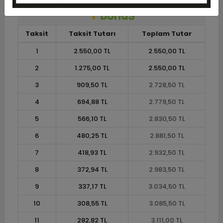
Taksit
Taksit Tutarı
Toplam Tutar
1
2.550,00 TL
2.550,00 TL
2
1.275,00 TL
2.550,00 TL
3
909,50 TL
2.728,50 TL
4
694,88 TL
2.779,50 TL
5
566,10 TL
2.830,50 TL
6
480,25 TL
2.881,50 TL
7
418,93 TL
2.932,50 TL
8
372,94 TL
2.983,50 TL
9
337,17 TL
3.034,50 TL
10
308,55 TL
3.085,50 TL
11
282,82 TL
3.111,00 TL