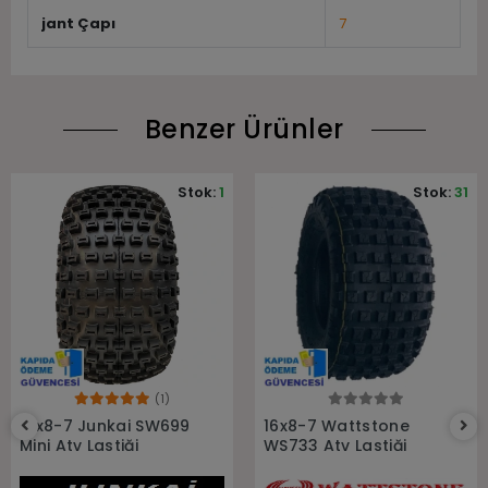
jant Çapı
7
Benzer Ürünler
Stok:
1
Stok:
31
(1)
Sepete Ekle
Sepete Ekle
16x8-7 Junkai SW699
16x8-7 Wattstone
Mini Atv Lastiği
WS733 Atv Lastiği