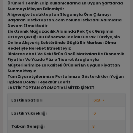
Ürünleri Temin Edip Kullanıcılarına En Uygun Şartlarda
Sunmayı Misyon Edinmiştir
Alışverişte Lastiktoptan Sloganıyla Öne Çıkmayı
Başaran lastiktoptan.com Yoluna İstikrarlı Adımlarla
Devam Etmektedir
Elektronik Mağazacılık Alanında Pek Çok Girişimin
Ortaya Çıktığı Bu Dönemde İddialı Olarak Türkiye,nin
Online Alışveriş Sektöründe Güçlü Bir Markası Olma
Hedefiyle Hereket Etmekteyiz
Binlerce ebat Ve Sektörün Öncü Markaları İle Ekonomik
Fiyatlar Ve Yüzde Yüz e Ticaret Araçlarıyla
Müşterilerimize En Kaliteli Ürünleri En Uygun Fiyattan
Sunmaktayız
Tüm Ziyaretçilerimize Portalımıza Gösterdikleri Yoğun
İlgiden Dolayı Teşekkür Ederiz
LASTİK TOPTAN OTOMOTİV LİMİTED ŞİRKET
Lastik Ebatları
16x8-7
Lastik Yüksekliği
16
Taban Genişliği
8