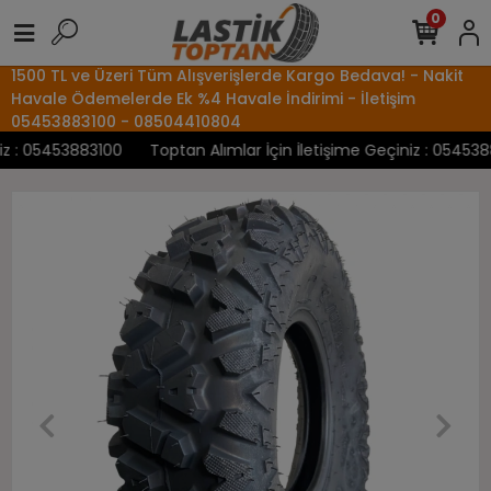
0
1500 TL ve Üzeri Tüm Alışverişlerde Kargo Bedava! - Nakit
Havale Ödemelerde Ek %4 Havale İndirimi - İletişim
05453883100 - 08504410804
z : 05453883100
Toptan Alımlar İçin İletişime Geçiniz : 0545388