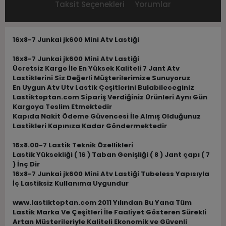
Taksit Seçenekleri
Yorumlar
16x8-7 Junkai jk600 Mini Atv Lastiği
16x8-7 Junkai jk600 Mini Atv Lastiği
Ücretsiz Kargo İle En Yüksek Kaliteli 7 Jant Atv
Lastiklerini Siz Değerli Müşterilerimize Sunuyoruz
En Uygun Atv Utv Lastik Çeşitlerini Bulabileceginiz
Lastiktoptan.com Sipariş Verdiğiniz Ürünleri Aynı Gün
Kargoya Teslim Etmektedir
Kapıda Nakit Ödeme Güvencesi İle Almış Olduğunuz
Lastikleri Kapınıza Kadar Göndermektedir
16x8.00-7 Lastik Teknik Özellikleri
Lastik Yüksekliği ( 16 ) Taban Genişliği ( 8 ) Jant çapı ( 7
) İnç Dir
16x8-7 Junkai jk600 Mini Atv Lastiği Tubeless Yapısıyla
İç Lastiksiz Kullanıma Uygundur
www.lastiktoptan.com 2011 Yılından Bu Yana Tüm
Lastik Marka Ve Çeşitleri İle Faaliyet Gösteren Sürekli
Artan Müsterileriyle Kaliteli Ekonomik ve Güvenli