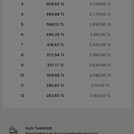
3
909,50 TL
2.728,50 TL
4
694,88 TL
2.779,50 TL
5
566,10 TL
2.830,50 TL
6
480,25 TL
2.881,50 TL
7
418,93 TL
2.932,50 TL
8
372,94 TL
2.983,50 TL
9
337,17 TL
3.034,50 TL
10
308,55 TL
3.085,50 TL
11
282,82 TL
3.111,00 TL
12
263,50 TL
3.162,00 TL
Hızlı Teslimat
Siparişleriniz en kısa sürede elinize ulaşır.