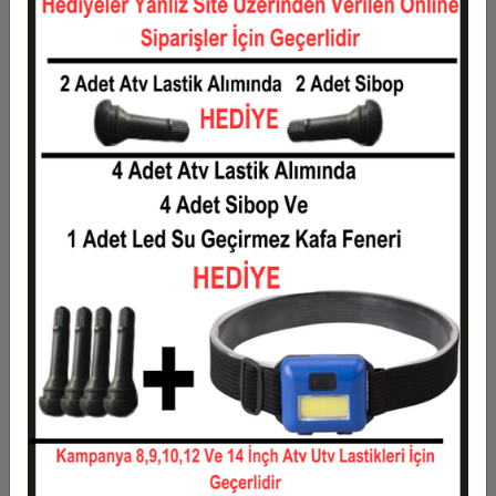
12
211,83 TL
2.542,00 TL
Taksit
Taksit Tutarı
Toplam Tutar
1
2.050,00 TL
2.050,00 TL
2
1.025,00 TL
2.050,00 TL
3
731,17 TL
2.193,50 TL
4
558,63 TL
2.234,50 TL
5
455,10 TL
2.275,50 TL
6
386,08 TL
2.316,50 TL
7
336,79 TL
2.357,50 TL
8
299,81 TL
2.398,50 TL
9
271,06 TL
2.439,50 TL
10
248,05 TL
2.480,50 TL