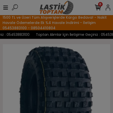
0
1500 TL ve Üzeri Tüm Alışverişlerde Kargo Bedava! - Nakit
Havale Ödemelerde Ek %4 Havale İndirimi - İletişim
05453883100 - 08504410804
z : 05453883100
Toptan Alımlar İçin İletişime Geçiniz : 0545388