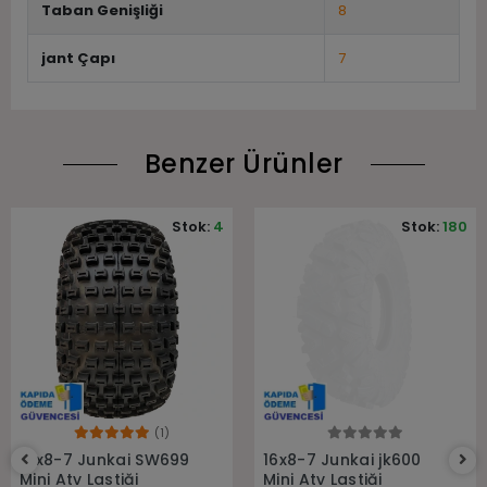
Taban Genişliği
8
jant Çapı
7
Benzer Ürünler
Stok:
4
Stok:
180
(1)
Sepete Ekle
Sepete Ekle
16x8-7 Junkai SW699
16x8-7 Junkai jk600
Mini Atv Lastiği
Mini Atv Lastiği