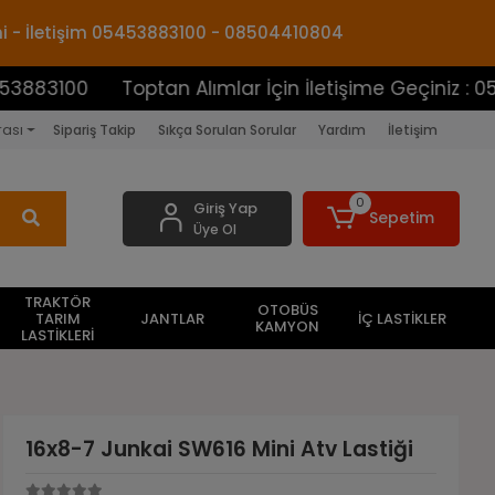
mi - İletişim 05453883100 - 08504410804
Toptan Alımlar İçin İletişime Geçiniz : 054538831
rası
Sipariş Takip
Sıkça Sorulan Sorular
Yardım
İletişim
0
Giriş Yap
Sepetim
Üye Ol
TRAKTÖR
OTOBÜS
TARIM
JANTLAR
İÇ LASTİKLER
KAMYON
LASTİKLERİ
16x8-7 Junkai SW616 Mini Atv Lastiği