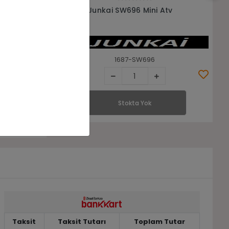
Stokta Yok
tv
16x8-7 ACME AC733 4PR Atv
Lastiği
1687-AC733
Stokta Yok
Taksit
Taksit Tutarı
Toplam Tutar