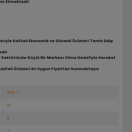
lim Etmektedir
riyle Kaliteli Ekonomik ve Güvenli Ürünleri Temin Edip
edir
riş Sektöründe Güçlü Bir Markası Olma Hedefiyle Hereket
Kaliteli Ürünleri En Uygun Fiyattan Sunmaktayız
16x8-7
16
8
7