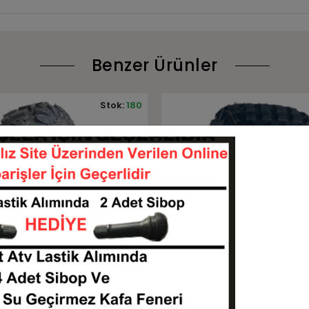
Benzer Ürünler
Stok:
31
Stok
Tükendi