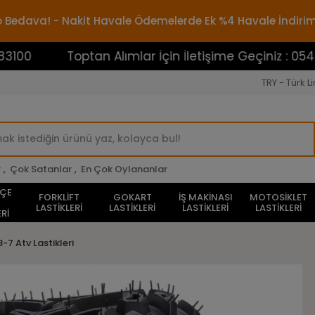
rgo Bedava! - Nakit Havale Ödemelerde Ek %4 Havale İndiri
Toptan Alımlar İçin İletişime Geçiniz : 05453883100
TRY - Türk Li
r
,
Çok Satanlar
,
En Çok Oylananlar
HÇE
FORKLİFT
GOKART
İŞ MAKİNASI
MOTOSİKLET
LASTİKLERİ
LASTİKLERİ
LASTİKLERİ
LASTİKLERİ
Rİ
8-7 Atv Lastikleri