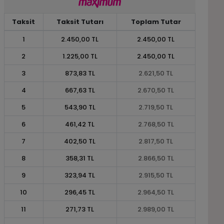
Taksit
Taksit Tutarı
Toplam Tutar
1
2.450,00 TL
2.450,00 TL
2
1.225,00 TL
2.450,00 TL
3
873,83 TL
2.621,50 TL
4
667,63 TL
2.670,50 TL
5
543,90 TL
2.719,50 TL
6
461,42 TL
2.768,50 TL
7
402,50 TL
2.817,50 TL
8
358,31 TL
2.866,50 TL
9
323,94 TL
2.915,50 TL
10
296,45 TL
2.964,50 TL
11
271,73 TL
2.989,00 TL