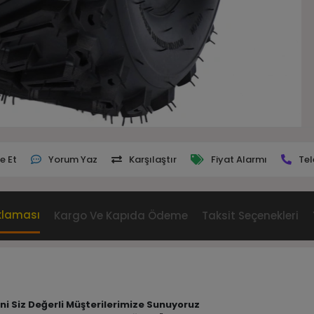
e Et
Yorum Yaz
Karşılaştır
Fiyat Alarmı
Tel
klaması
Kargo Ve Kapıda Ödeme
Taksit Seçenekleri
rini Siz Değerli Müşterilerimize Sunuyoruz