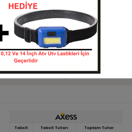
Sepete Ekle
Stokta Yok
ttstone WS733 Atv
16x8-7 Junkai SW696 Mini A
Lastiği
1687--WS733
1687-SW696
KARGO
 TL
BEDAVA
Stokta Yok
Sepete Ekle
Taksit
Taksit Tutarı
Toplam Tutar