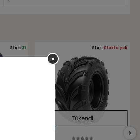
:
Stokta yok
Stok:
Stokta yok
Tükendi