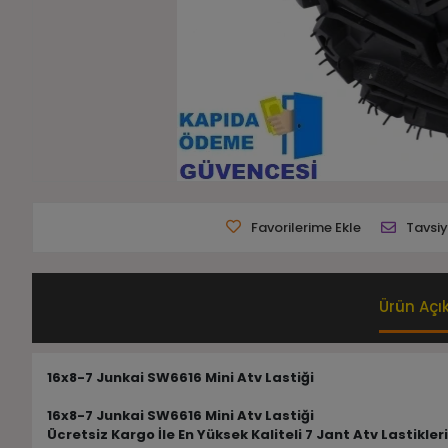
Favorilerime Ekle
Tavsiy
Ürün Açı
16x8-7 Junkai SW6616 Mini Atv Lastiği
16x8-7 Junkai SW6616 Mini Atv Lastiği
Ücretsiz Kargo İle En Yüksek Kaliteli 7 Jant Atv Lastikle