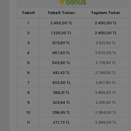
Taksit
Taksit Tutarı
Toplam Tutar
1
2.450,00 TL
2.450,00 TL
2
1.225,00 TL
2.450,00 TL
3
873,83 TL
2.621,50 TL
4
667,63 TL
2.670,50 TL
5
543,90 TL
2.719,50 TL
6
461,42 TL
2.768,50 TL
7
402,50 TL
2.817,50 TL
8
358,31 TL
2.866,50 TL
9
323,94 TL
2.915,50 TL
10
296,45 TL
2.964,50 TL
11
271,73 TL
2.989,00 TL