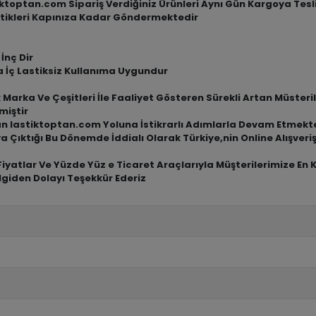
tiktoptan.com Sipariş Verdiğiniz Ürünleri Aynı Gün Kargoya Tes
tikleri Kapınıza Kadar Göndermektedir
 İnç Dir
a İç Lastiksiz Kullanıma Uygundur
arka Ve Çeşitleri İle Faaliyet Gösteren Sürekli Artan Müsterile
miştir
an lastiktoptan.com Yoluna İstikrarlı Adımlarla Devam Etmekt
a Çıktığı Bu Dönemde İddialı Olarak Türkiye,nin Online Alışve
iyatlar Ve Yüzde Yüz e Ticaret Araçlarıyla Müşterilerimize En 
lgiden Dolayı Teşekkür Ederiz