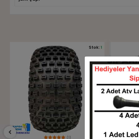
1
Stok:
180