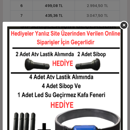
6
499,08 TL
2.994,50 TL
7
435,36 TL
3.047,50 TL
8
387,56 TL
3.100,50 TL
9
350,39 TL
3.153,50 TL
10
320,65 TL
3.206,50 TL
11
293,91 TL
3.233,00 TL
12
273,83 TL
3.286,00 TL
Taksit
Taksit Tutarı
Toplam Tutar
1
2.650,00 TL
2.650,00 TL
2
1.325,00 TL
2.650,00 TL
3
945,17 TL
2.835,50 TL