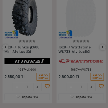
Sepete Ekle
Sepete Ekle
16x8-7 Junkai jk600
16x8-7 Wattstone
Mini Atv Lastiği
WS733 Atv Lastiği
1687-JK600
1687--WS733
KARGO
KARGO
2.550,00 TL
2.600,00 TL
BEDAVA
BEDAVA
Sepete Ekle
Sepete Ekle