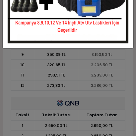
4
722,13 TL
2.888,50 TL
5
588,30 TL
2.941,50 TL
6
499,08 TL
2.994,50 TL
7
435,36 TL
3.047,50 TL
8
387,56 TL
3.100,50 TL
9
350,39 TL
3.153,50 TL
10
320,65 TL
3.206,50 TL
11
293,91 TL
3.233,00 TL
12
273,83 TL
3.286,00 TL
Taksit
Taksit Tutarı
Toplam Tutar
1
2.650,00 TL
2.650,00 TL
2
1.325,00 TL
2.650,00 TL