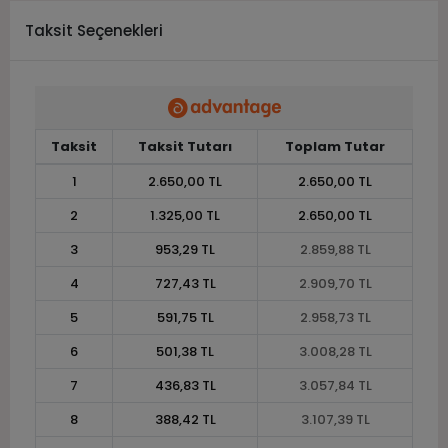
Taksit Seçenekleri
Taksit
Taksit Tutarı
Toplam Tutar
1
2.650,00 TL
2.650,00 TL
2
1.325,00 TL
2.650,00 TL
3
953,29 TL
2.859,88 TL
4
727,43 TL
2.909,70 TL
5
591,75 TL
2.958,73 TL
6
501,38 TL
3.008,28 TL
7
436,83 TL
3.057,84 TL
8
388,42 TL
3.107,39 TL