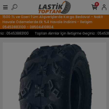
0
1500 TL ve Üzeri Tüm Alışverişlerde Kargo Bedava! - Nakit
Havale Ödemelerde Ek %4 Havale İndirimi - İletişim
05453883100 - 08504410804
z : 05453883100
Toptan Alımlar İçin İletişime Geçiniz : 0545388