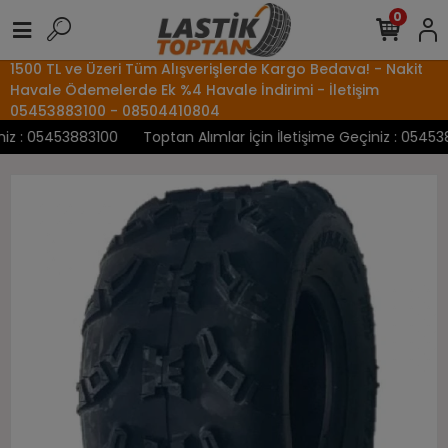
0
1500 TL ve Üzeri Tüm Alışverişlerde Kargo Bedava! - Nakit
Havale Ödemelerde Ek %4 Havale İndirimi - İletişim
05453883100 - 08504410804
z : 05453883100
Toptan Alımlar İçin İletişime Geçiniz : 0545388