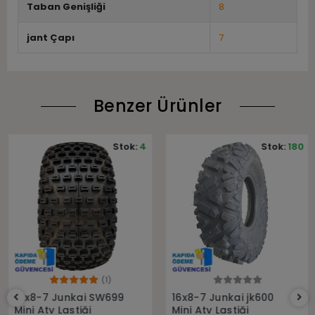
Taban Genişliği
8
jant Çapı
7
Benzer Ürünler
Stok:
4
Stok:
180
(1)
Sepete Ekle
Sepete Ekle
16x8-7 Junkai SW699
16x8-7 Junkai jk600
Mini Atv Lastiği
Mini Atv Lastiği