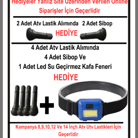
12
217,00 TL
2.604,00 TL
Taksit
Taksit Tutarı
Toplam Tutar
1
2.100,00 TL
2.100,00 TL
2
1.050,00 TL
2.100,00 TL
3
749,00 TL
2.247,00 TL
4
572,25 TL
2.289,00 TL
5
466,20 TL
2.331,00 TL
6
395,50 TL
2.373,00 TL
7
345,00 TL
2.415,00 TL
8
307,13 TL
2.457,00 TL
9
277,67 TL
2.499,00 TL
10
254,10 TL
2.541,00 TL