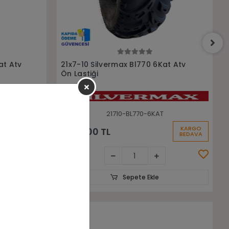
Sepete Ekle
at Atv
21x7-10 20x10-9 Wattstone 6 Kat
Ön Arka Takım Atv Lastiği
21710-20109-Wattstone-6
KARGO
KARGO
13.700,00 TL
BEDAVA
BEDAVA
Sepete Ekle