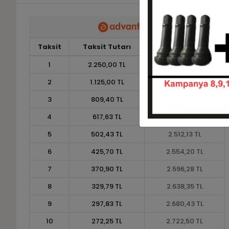
Taksit
Taksit Tutarı
Toplam Tutar
1
2.250,00 TL
2.250,00 TL
2
1.125,00 TL
2.250,00 TL
3
809,40 TL
2.428,20 TL
4
617,63 TL
2.470,50 TL
5
502,43 TL
2.512,13 TL
6
425,70 TL
2.554,20 TL
7
370,90 TL
2.596,28 TL
8
329,79 TL
2.638,35 TL
9
297,83 TL
2.680,43 TL
10
272,25 TL
2.722,50 TL