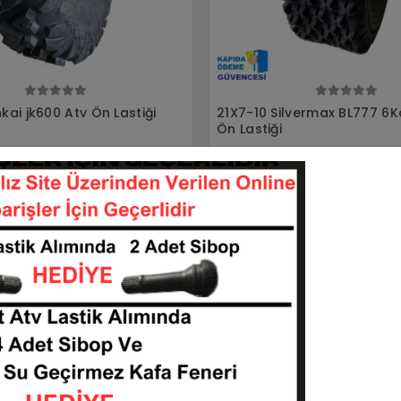
Sepete Ekle
Sepete Ekle
lvermax BL777 6Kat Atv
21x7-10 Silvermax Bl770 6K
Ön Lastiği
21710-BL777-6KAT
21710-BL770-6KAT
KARGO
 TL
3.146,00 TL
BEDAVA
Sepete Ekle
Sepete Ekle