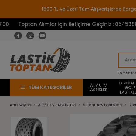
1500 TL ve Üzeri Tüm Alışverişlerde Ka
optan Alımlar İçin İletişime Geçiniz : 05453883100
En Yenile
ÇİM BA
ATV UTV
TÜM KATEGORİLER
GOLF
LASTİKLERİ
LASTİKLE
Ana Sayfa
ATV UTV LASTİKLERİ
9 Jant Atv Lastikleri
20x