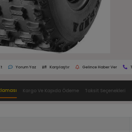
Et
Yorum Yaz
Karşılaştır
Gelince Haber Ver
klaması
Kargo Ve Kapıda Ödeme
Taksit Seçenekleri