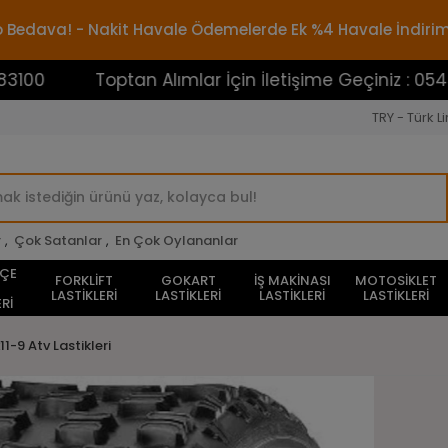
rgo Bedava! - Nakit Havale Ödemelerde Ek %4 Havale İndiri
Toptan Alımlar İçin İletişime Geçiniz : 0545388310
TRY - Türk Li
r
,
Çok Satanlar
,
En Çok Oylananlar
HÇE
FORKLİFT
GOKART
İŞ MAKİNASI
MOTOSİKLET
LASTİKLERİ
LASTİKLERİ
LASTİKLERİ
LASTİKLERİ
Rİ
11-9 Atv Lastikleri