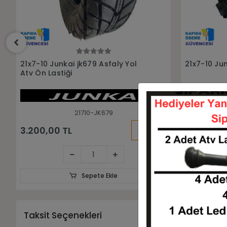
Sepete Ekle
21x7-10 Junkai jk600 Atv Ön Lastiği
21X7-10 Si
Ön Lastiği
21710-JK600
KARGO
3.000,00 TL
3.368,64
BEDAVA
Sepete Ekle
Taksit Seçenekleri