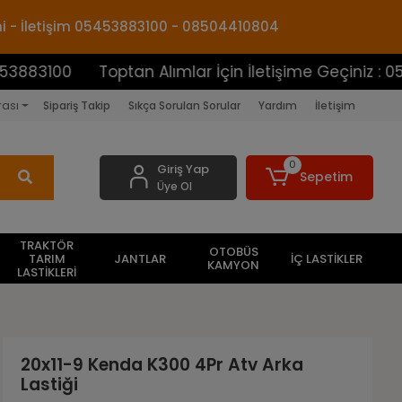
mi - İletişim 05453883100 - 08504410804
0
Toptan Alımlar İçin İletişime Geçiniz : 05453883
rası
Sipariş Takip
Sıkça Sorulan Sorular
Yardım
İletişim
0
Giriş Yap
Sepetim
Üye Ol
TRAKTÖR
OTOBÜS
TARIM
JANTLAR
İÇ LASTİKLER
KAMYON
LASTİKLERİ
20x11-9 Kenda K300 4Pr Atv Arka
Lastiği