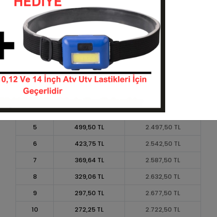
Taksit
Taksit Tutarı
Toplam Tutar
1
2.250,00 TL
2.250,00 TL
2
1.125,00 TL
2.250,00 TL
3
802,50 TL
2.407,50 TL
4
613,13 TL
2.452,50 TL
5
499,50 TL
2.497,50 TL
6
423,75 TL
2.542,50 TL
7
369,64 TL
2.587,50 TL
8
329,06 TL
2.632,50 TL
9
297,50 TL
2.677,50 TL
10
272,25 TL
2.722,50 TL