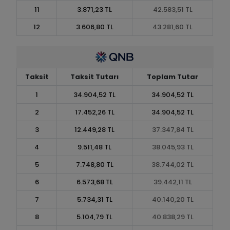
11
3.871,23 TL
42.583,51 TL
12
3.606,80 TL
43.281,60 TL
Taksit
Taksit Tutarı
Toplam Tutar
1
34.904,52 TL
34.904,52 TL
2
17.452,26 TL
34.904,52 TL
3
12.449,28 TL
37.347,84 TL
4
9.511,48 TL
38.045,93 TL
5
7.748,80 TL
38.744,02 TL
6
6.573,68 TL
39.442,11 TL
7
5.734,31 TL
40.140,20 TL
8
5.104,79 TL
40.838,29 TL