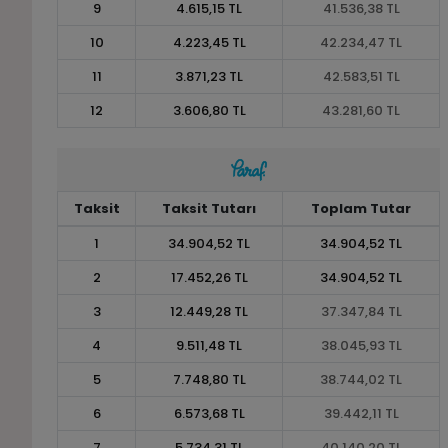
9
4.615,15 TL
41.536,38 TL
10
4.223,45 TL
42.234,47 TL
11
3.871,23 TL
42.583,51 TL
12
3.606,80 TL
43.281,60 TL
Taksit
Taksit Tutarı
Toplam Tutar
1
34.904,52 TL
34.904,52 TL
2
17.452,26 TL
34.904,52 TL
3
12.449,28 TL
37.347,84 TL
4
9.511,48 TL
38.045,93 TL
5
7.748,80 TL
38.744,02 TL
6
6.573,68 TL
39.442,11 TL
7
5.734,31 TL
40.140,20 TL