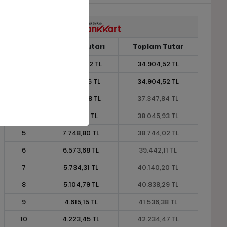
Taksit
Taksit Tutarı
Toplam Tutar
1
34.904,52 TL
34.904,52 TL
2
17.452,26 TL
34.904,52 TL
3
12.449,28 TL
37.347,84 TL
4
9.511,48 TL
38.045,93 TL
5
7.748,80 TL
38.744,02 TL
6
6.573,68 TL
39.442,11 TL
7
5.734,31 TL
40.140,20 TL
8
5.104,79 TL
40.838,29 TL
9
4.615,15 TL
41.536,38 TL
10
4.223,45 TL
42.234,47 TL