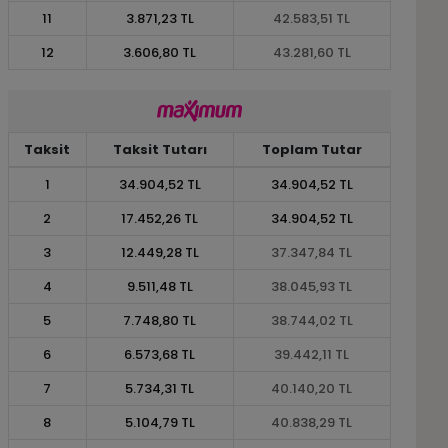
11
3.871,23 TL
42.583,51 TL
12
3.606,80 TL
43.281,60 TL
Taksit
Taksit Tutarı
Toplam Tutar
1
34.904,52 TL
34.904,52 TL
2
17.452,26 TL
34.904,52 TL
3
12.449,28 TL
37.347,84 TL
4
9.511,48 TL
38.045,93 TL
5
7.748,80 TL
38.744,02 TL
6
6.573,68 TL
39.442,11 TL
7
5.734,31 TL
40.140,20 TL
8
5.104,79 TL
40.838,29 TL