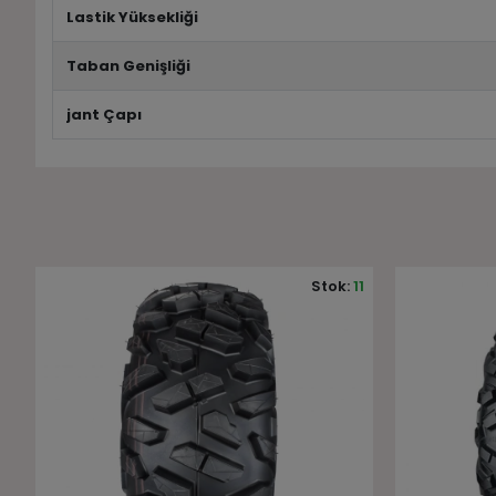
Lastik Yüksekliği
Taban Genişliği
jant Çapı
1
Stok:
10