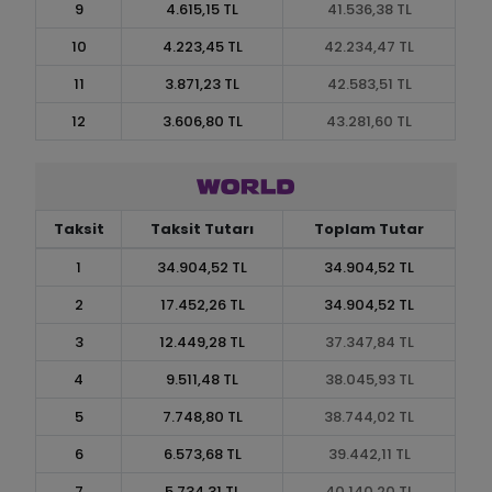
9
4.615,15 TL
41.536,38 TL
10
4.223,45 TL
42.234,47 TL
11
3.871,23 TL
42.583,51 TL
12
3.606,80 TL
43.281,60 TL
Taksit
Taksit Tutarı
Toplam Tutar
1
34.904,52 TL
34.904,52 TL
2
17.452,26 TL
34.904,52 TL
3
12.449,28 TL
37.347,84 TL
4
9.511,48 TL
38.045,93 TL
5
7.748,80 TL
38.744,02 TL
6
6.573,68 TL
39.442,11 TL
7
5.734,31 TL
40.140,20 TL