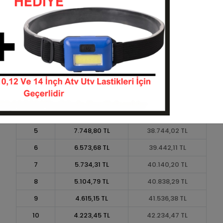
Taksit
Taksit Tutarı
Toplam Tutar
1
34.904,52 TL
34.904,52 TL
2
17.452,26 TL
34.904,52 TL
3
12.449,28 TL
37.347,84 TL
4
9.511,48 TL
38.045,93 TL
5
7.748,80 TL
38.744,02 TL
6
6.573,68 TL
39.442,11 TL
7
5.734,31 TL
40.140,20 TL
8
5.104,79 TL
40.838,29 TL
9
4.615,15 TL
41.536,38 TL
10
4.223,45 TL
42.234,47 TL