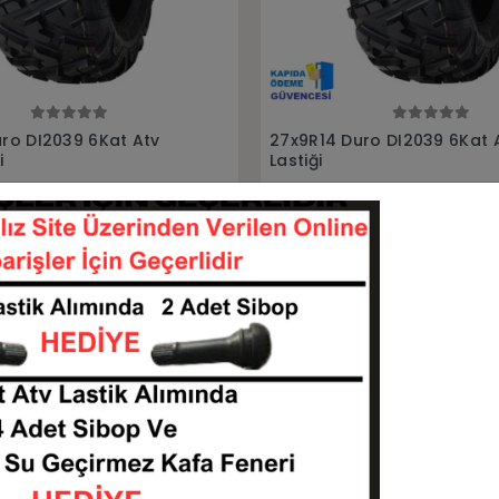
Sepete Ekle
Sepete Ekle
ro DI2039 6Kat Atv Ön
27X9-14 27X11-14 Duro DI-
6Pr Ön Arka Takım Atv Lasti
27914-DI2039
27914-271114-DI203
KARGO
 TL
39.500,00 TL
BEDAVA
Sepete Ekle
Sepete Ekle