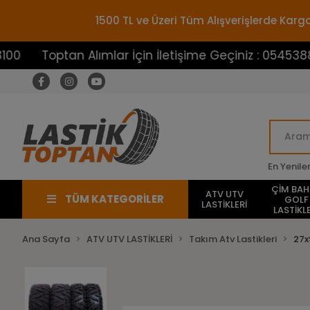
1500 TL ve Üzeri Tüm Alışverişlerde Ka
ptan Alımlar İçin İletişime Geçiniz : 05453883100
En Yenile
ÇİM BA
ATV UTV
TÜM KATEGORİLER
GOLF
LASTİKLERİ
LASTİKLE
Ana Sayfa
ATV UTV LASTİKLERİ
Takım Atv Lastikleri
27x