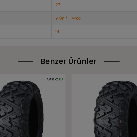
27
9 Ön / 11 Arka
14
Benzer Ürünler
Stok:
11