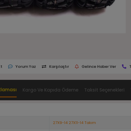
Et
Yorum Yaz
Karşılaştır
Gelince Haber Ver
klaması
Kargo Ve Kapıda Ödeme
Taksit Seçenekleri
27X9-14 27X11-14 Takım