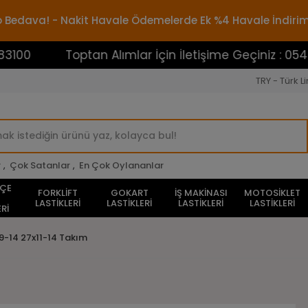
rgo Bedava! - Nakit Havale Ödemelerde Ek %4 Havale İndiri
Toptan Alımlar İçin İletişime Geçiniz : 05453883100
TRY - Türk Li
r
,
Çok Satanlar
,
En Çok Oylananlar
HÇE
FORKLİFT
GOKART
İŞ MAKİNASI
MOTOSİKLET
LASTİKLERİ
LASTİKLERİ
LASTİKLERİ
LASTİKLERİ
Rİ
9-14 27x11-14 Takım