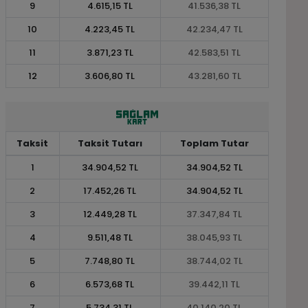
9
4.615,15 TL
41.536,38 TL
10
4.223,45 TL
42.234,47 TL
11
3.871,23 TL
42.583,51 TL
12
3.606,80 TL
43.281,60 TL
Taksit
Taksit Tutarı
Toplam Tutar
1
34.904,52 TL
34.904,52 TL
2
17.452,26 TL
34.904,52 TL
3
12.449,28 TL
37.347,84 TL
4
9.511,48 TL
38.045,93 TL
5
7.748,80 TL
38.744,02 TL
6
6.573,68 TL
39.442,11 TL
7
5.734,31 TL
40.140,20 TL