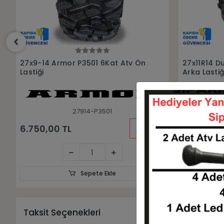
Sepete Ekle
27x11R14 Duro DI2039 6Kat Atv
27x9R14 Du
Arka Lastiği
Lastiği
271114-DI2039
KARGO
10.500,00 TL
9.250,00
BEDAVA
Sepete Ekle
Taksit Seçenekleri