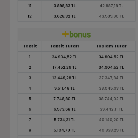
11
3.898,83 TL
42.887,18 TL
12
3.628,32 TL
43.539,90 TL
Taksit
Taksit Tutarı
Toplam Tutar
1
34.904,52 TL
34.904,52 TL
2
17.452,26 TL
34.904,52 TL
3
12.449,28 TL
37.347,84 TL
4
9.511,48 TL
38.045,93 TL
5
7.748,80 TL
38.744,02 TL
6
6.573,68 TL
39.442,11 TL
7
5.734,31 TL
40.140,20 TL
8
5.104,79 TL
40.838,29 TL