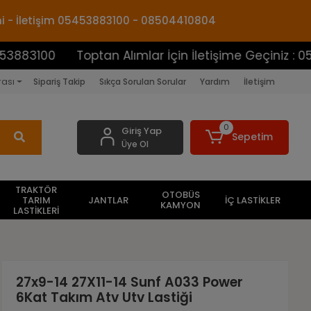
mi - İletişim 05453883100 - 08504410804
Toptan Alımlar İçin İletişime Geçiniz : 054538831
rası
Sipariş Takip
Sıkça Sorulan Sorular
Yardım
İletişim
0
Giriş Yap
Sepetim
Üye Ol
TRAKTÖR
OTOBÜS
TARIM
JANTLAR
İÇ LASTİKLER
KAMYON
LASTİKLERİ
27x9-14 27X11-14 Sunf A033 Power
6Kat Takım Atv Utv Lastiği