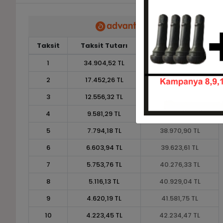
Taksit
Taksit Tutarı
Toplam Tutar
1
34.904,52 TL
34.904,52 TL
2
17.452,26 TL
34.904,52 TL
3
12.556,32 TL
37.668,96 TL
4
9.581,29 TL
38.325,16 TL
5
7.794,18 TL
38.970,90 TL
6
6.603,94 TL
39.623,61 TL
7
5.753,76 TL
40.276,33 TL
8
5.116,13 TL
40.929,04 TL
9
4.620,19 TL
41.581,75 TL
10
4.223,45 TL
42.234,47 TL