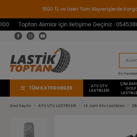
1500 TL ve Üzeri Tüm Alışverişlerde Ka
ptan Alımlar İçin İletişime Geçiniz : 05453883100
En Yenile
ÇİM BA
ATV UTV
TÜM KATEGORİLER
GOLF
LASTİKLERİ
LASTİKLE
Ana Sayfa
ATV UTV LASTİKLERİ
14 Jant Atv Lastikleri
26