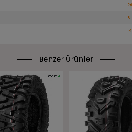
2
8
14
Benzer Ürünler
Stok:
2