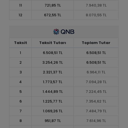
11
721,85 TL
7.940,38 TL
12
672,55 TL
8.070,55 TL
Taksit
Taksit Tutarı
Toplam Tutar
1
6.508,51 TL
6.508,51 TL
2
3.254,26 TL
6.508,51 TL
3
2.321,37 TL
6.964,11 TL
4
1.773,57 TL
7.094,28 TL
5
1.444,89 TL
7.224,45 TL
6
1.225,77 TL
7.354,62 TL
7
1.069,26 TL
7.484,79 TL
8
951,87 TL
7.614,96 TL