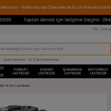
rgo Bedava! - Nakit Havale Ödemelerde Ek %4 Havale İndiri
Toptan Alımlar İçin İletişime Geçiniz : 0545388310
TRY - Türk Li
r
,
Çok Satanlar
,
En Çok Oylananlar
HÇE
FORKLİFT
GOKART
İŞ MAKİNASI
MOTOSİKLET
LASTİKLERİ
LASTİKLERİ
LASTİKLERİ
LASTİKLERİ
Rİ
x8-14 Atv Lastikleri