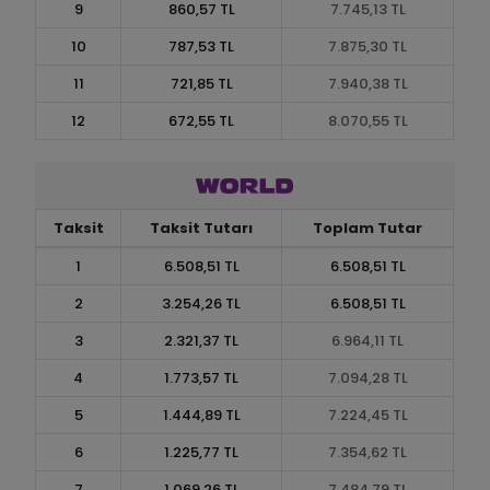
9
860,57 TL
7.745,13 TL
10
787,53 TL
7.875,30 TL
11
721,85 TL
7.940,38 TL
12
672,55 TL
8.070,55 TL
Taksit
Taksit Tutarı
Toplam Tutar
1
6.508,51 TL
6.508,51 TL
2
3.254,26 TL
6.508,51 TL
3
2.321,37 TL
6.964,11 TL
4
1.773,57 TL
7.094,28 TL
5
1.444,89 TL
7.224,45 TL
6
1.225,77 TL
7.354,62 TL
7
1.069,26 TL
7.484,79 TL