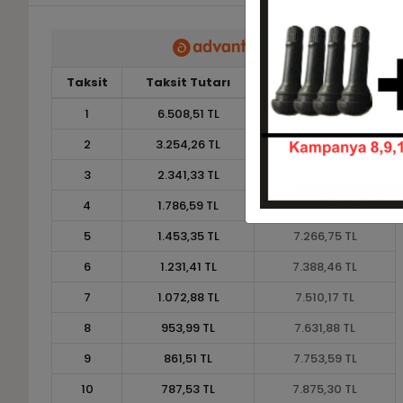
Taksit
Taksit Tutarı
Toplam Tutar
1
6.508,51 TL
6.508,51 TL
2
3.254,26 TL
6.508,51 TL
3
2.341,33 TL
7.023,99 TL
4
1.786,59 TL
7.146,35 TL
5
1.453,35 TL
7.266,75 TL
6
1.231,41 TL
7.388,46 TL
7
1.072,88 TL
7.510,17 TL
8
953,99 TL
7.631,88 TL
9
861,51 TL
7.753,59 TL
10
787,53 TL
7.875,30 TL