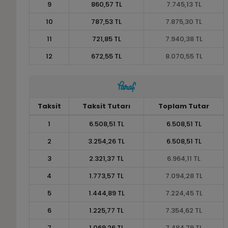
9
860,57 TL
7.745,13 TL
10
787,53 TL
7.875,30 TL
11
721,85 TL
7.940,38 TL
12
672,55 TL
8.070,55 TL
Taksit
Taksit Tutarı
Toplam Tutar
1
6.508,51 TL
6.508,51 TL
2
3.254,26 TL
6.508,51 TL
3
2.321,37 TL
6.964,11 TL
4
1.773,57 TL
7.094,28 TL
5
1.444,89 TL
7.224,45 TL
6
1.225,77 TL
7.354,62 TL
7
1.069,26 TL
7.484,79 TL