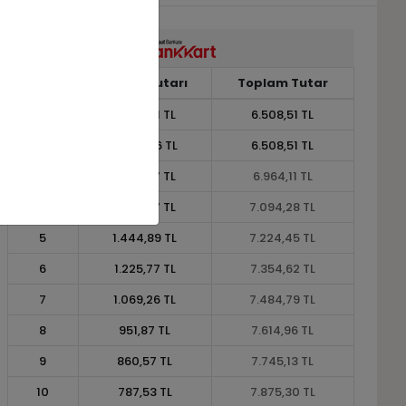
Taksit
Taksit Tutarı
Toplam Tutar
1
6.508,51 TL
6.508,51 TL
2
3.254,26 TL
6.508,51 TL
3
2.321,37 TL
6.964,11 TL
4
1.773,57 TL
7.094,28 TL
5
1.444,89 TL
7.224,45 TL
6
1.225,77 TL
7.354,62 TL
7
1.069,26 TL
7.484,79 TL
8
951,87 TL
7.614,96 TL
9
860,57 TL
7.745,13 TL
10
787,53 TL
7.875,30 TL