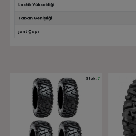
Lastik Yüksekliği
Taban Genişliği
jant Çapı
7
Stok:
4