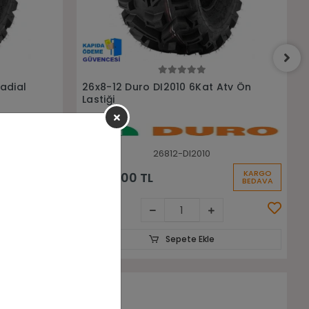
Sepete Ekle
tv Ön
26x9-14 26x11-14 Silvermax BL780
6Kat Ön Arka Takım Atv Lastiği
26914-261114-BL780-MAX
KARGO
KARGO
22.844,80 TL
BEDAVA
BEDAVA
Sepete Ekle