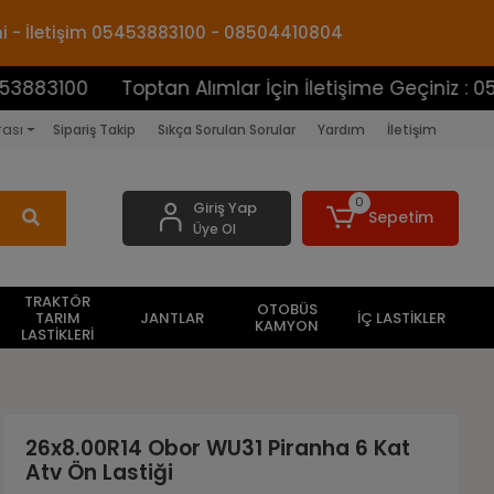
mi - İletişim 05453883100 - 08504410804
0
Toptan Alımlar İçin İletişime Geçiniz : 054538831
rası
Sipariş Takip
Sıkça Sorulan Sorular
Yardım
İletişim
0
Giriş Yap
Sepetim
Üye Ol
TRAKTÖR
OTOBÜS
TARIM
JANTLAR
İÇ LASTİKLER
KAMYON
LASTİKLERİ
26x8.00R14 Obor WU31 Piranha 6 Kat
Atv Ön Lastiği