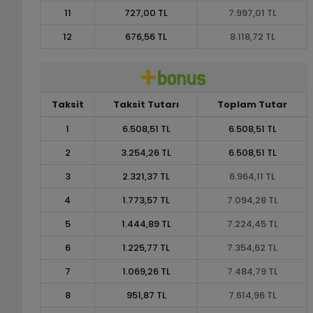
11
727,00 TL
7.997,01 TL
12
676,56 TL
8.118,72 TL
Taksit
Taksit Tutarı
Toplam Tutar
1
6.508,51 TL
6.508,51 TL
2
3.254,26 TL
6.508,51 TL
3
2.321,37 TL
6.964,11 TL
4
1.773,57 TL
7.094,28 TL
5
1.444,89 TL
7.224,45 TL
6
1.225,77 TL
7.354,62 TL
7
1.069,26 TL
7.484,79 TL
8
951,87 TL
7.614,96 TL