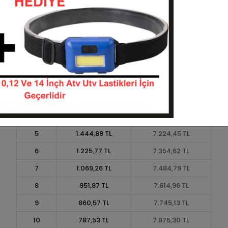
Taksit
Taksit Tutarı
Toplam Tutar
1
6.508,51 TL
6.508,51 TL
2
3.254,26 TL
6.508,51 TL
3
2.321,37 TL
6.964,11 TL
4
1.773,57 TL
7.094,28 TL
5
1.444,89 TL
7.224,45 TL
6
1.225,77 TL
7.354,62 TL
7
1.069,26 TL
7.484,79 TL
8
951,87 TL
7.614,96 TL
9
860,57 TL
7.745,13 TL
10
787,53 TL
7.875,30 TL