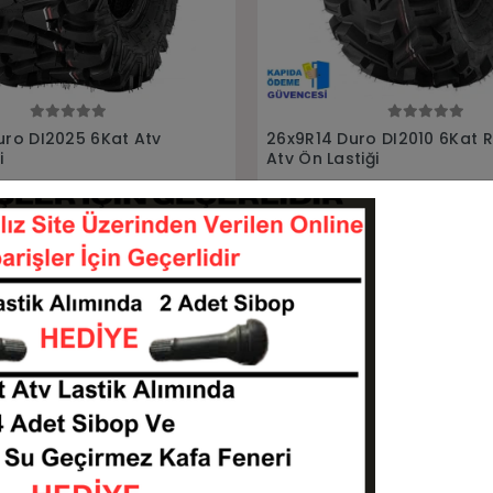
Sepete Ekle
Sepete Ekle
ro DI2010 6Kat Radial
26x8-12 Duro DI2010 6Kat A
iği
Lastiği
26914-DI2010
26812-DI2010
KARGO
 TL
6.750,00 TL
BEDAVA
Sepete Ekle
Sepete Ekle