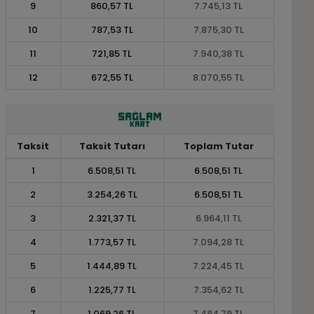
9
860,57 TL
7.745,13 TL
10
787,53 TL
7.875,30 TL
11
721,85 TL
7.940,38 TL
12
672,55 TL
8.070,55 TL
Taksit
Taksit Tutarı
Toplam Tutar
1
6.508,51 TL
6.508,51 TL
2
3.254,26 TL
6.508,51 TL
3
2.321,37 TL
6.964,11 TL
4
1.773,57 TL
7.094,28 TL
5
1.444,89 TL
7.224,45 TL
6
1.225,77 TL
7.354,62 TL
7
1.069,26 TL
7.484,79 TL