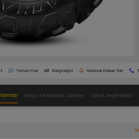
Et
Yorum Yaz
Karşılaştır
Gelince Haber Ver
klaması
Kargo Ve Kapıda Ödeme
Taksit Seçenekleri
26