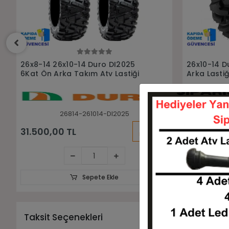
Sepete Ekle
26x10-14 Duro DI2025 6Kat Atv
26x9R14 Du
Arka Lastiği
Atv Ön Last
261014-DI2025
KARGO
8.750,00 TL
6.500,00
BEDAVA
Sepete Ekle
Taksit Seçenekleri