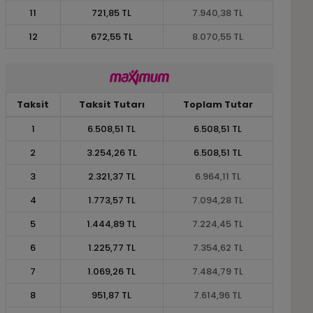
11
721,85 TL
7.940,38 TL
12
672,55 TL
8.070,55 TL
Taksit
Taksit Tutarı
Toplam Tutar
1
6.508,51 TL
6.508,51 TL
2
3.254,26 TL
6.508,51 TL
3
2.321,37 TL
6.964,11 TL
4
1.773,57 TL
7.094,28 TL
5
1.444,89 TL
7.224,45 TL
6
1.225,77 TL
7.354,62 TL
7
1.069,26 TL
7.484,79 TL
8
951,87 TL
7.614,96 TL